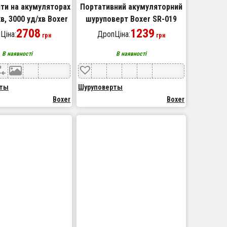
ти на акумуляторах
Портативний акумуляторний
в, 3000 уд/хв Boxer
шуруповерт Boxer SR-019
 дрель гайковерт
2708
2АКБ 18В
1239
Ціна:
ДропЦіна:
грн
грн
набір
В наявності
В наявності
рты
Шуруповерты
Boxer
Boxer