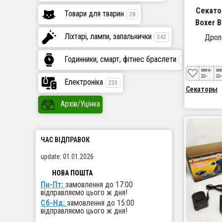
Секато
Товари для тварин
28
Boxer B
Ліхтарі, лампи, запальнички
Дроп
543
Годинники, смарт, фітнес браслети
447
Електроніка
233
Секаторы
Архів/Уцінка
ЧАС ВІДПРАВОК
update: 01.01.2026
НОВА ПОШТА
Пн-Пт:
замовлення до 17:00
відправляємо цього ж дня!
Сб-Нд:
замовлення до 15:00
відправляємо цього ж дня!