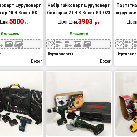
йковерт шуруповерт
Набір гайковерт шуруповерт
Портатив
ор 48 В Boxer BX-
болгарка 24,4 В Boxer SR-028
шуруповер
ір акумуляторного
5800
набір акумуляторного
3903
Ціна:
ДропЦіна:
Дроп
грн
грн
нструменту
інструменту
В наявності
В наявності
ты
Шуруповерты
Шурупове
Boxer
Boxer