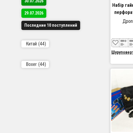
30.07.2026
Набір га
перфорат
29.07.2026
187G наб
Дроп
Последние 10 поступлений
і
Китай
(44)
Шуруповер
Boxer
(44)