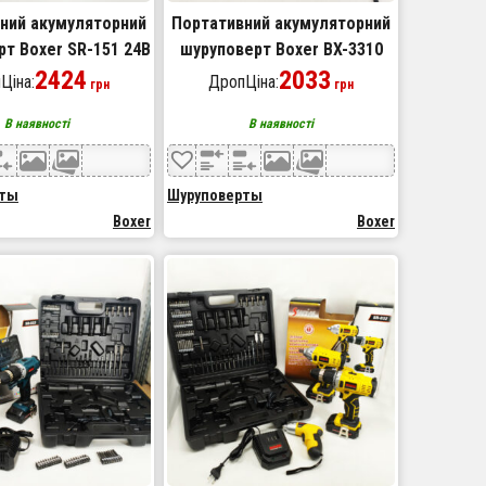
ний акумуляторний
Портативний акумуляторний
т Boxer SR-151 24В
шуруповерт Boxer BX-3310
2424
24В
2033
Ціна:
ДропЦіна:
грн
грн
В наявності
В наявності
рты
Шуруповерты
Boxer
Boxer