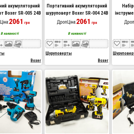
ний акумуляторний
Портативний акумуляторний
Набір
т Boxer SR-005 24В
шуруповерт Boxer SR-004 24В
інструме
2061
2061
033 
Ціна:
ДропЦіна:
Дроп
грн
грн
шуруп
В наявності
В наявності
ты
Шуруповерты
Шурупове
Boxer
Boxer