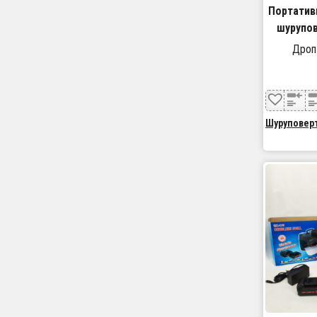
Портатив
шурупов
Дроп
Шуруповер