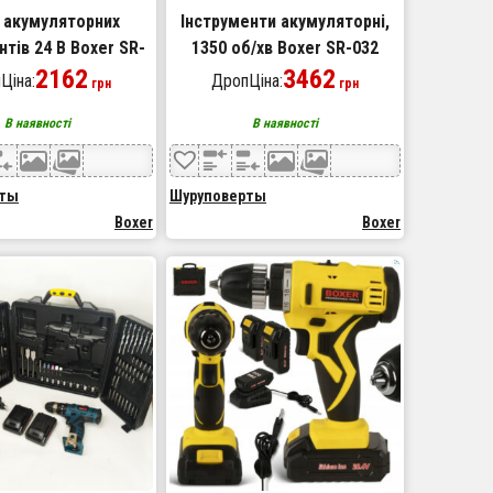
 акумуляторних
Інструменти акумуляторні,
нтів 24 В Boxer SR-
1350 об/хв Boxer SR-032
набір гайковерт
2162
дрель гайковерт набір
3462
Ціна:
ДропЦіна:
грн
грн
оверт викрутка
В наявності
В наявності
рты
Шуруповерты
Boxer
Boxer