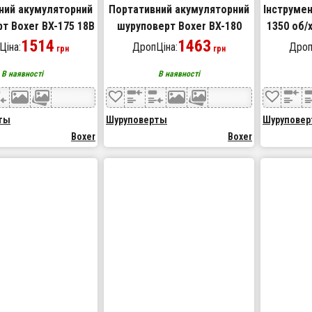
ний акумуляторний
Портативний акумуляторний
Інструмен
т Boxer BX-175 18В
шуруповерт Boxer BX-180
1350 об/х
1514
1350 об/хв
1463
SR-035
Ціна:
ДропЦіна:
Дроп
грн
грн
В наявності
В наявності
ты
Шуруповерты
Шурупове
Boxer
Boxer