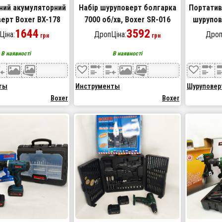
ний акумуляторний
Набір шуруповерт болгарка
Портатив
ерт Boxer BX-178
7000 об/хв, Boxer SR-016
шурупов
1644
набір акумуляторного
3592
Ціна:
ДропЦіна:
Дроп
грн
грн
інструменту
В наявності
В наявності
ты
Инструменты
Шурупове
Boxer
Boxer