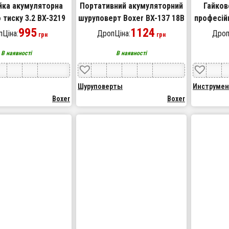
ка акумуляторна
Портативний акумуляторний
Гайков
 тиску 3.2 BX-3219
шуруповерт Boxer BX-137 18В
професійн
акумуляторна 24В
995
1124
B
Ціна:
ДропЦіна:
Дроп
грн
грн
550Вт
В наявності
В наявності
Шуруповерты
Инструме
Boxer
Boxer