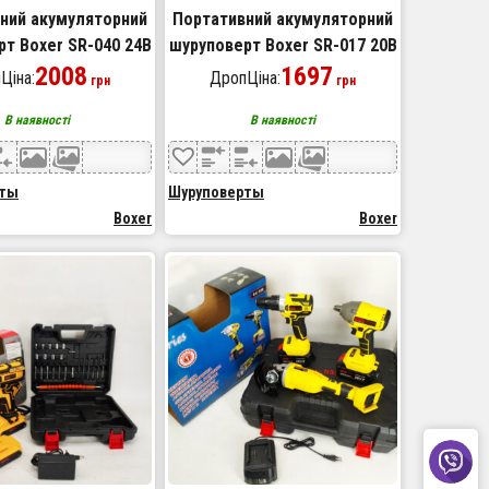
ний акумуляторний
Портативний акумуляторний
т Boxer SR-040 24В
шуруповерт Boxer SR-017 20В
2008
1697
Ціна:
ДропЦіна:
грн
грн
В наявності
В наявності
рты
Шуруповерты
Boxer
Boxer