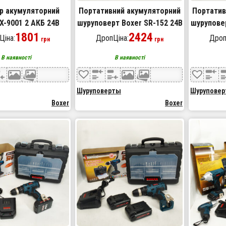
р акумуляторний
Портативний акумуляторний
Портатив
X-9001 2 АКБ 24В
шуруповерт Boxer SR-152 24В
шуруповер
1801
2424
Ціна:
ДропЦіна:
Дроп
грн
грн
В наявності
В наявності
Шуруповерты
Шурупове
Boxer
Boxer