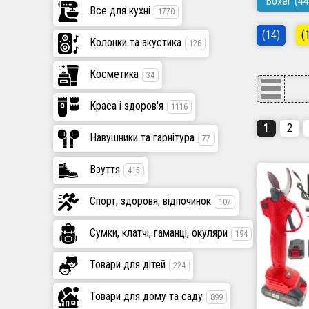
Boxer
(44
Все для кухні
1770
(14)
(
Колонки та акустика
126
Косметика
34
Краса і здоров'я
1116
1
2
Навушники та гарнітура
77
Взуття
415
Спорт, здоровя, відпочинок
107
Сумки, клатчі, гаманці, окуляри
194
Товари для дітей
224
Товари для дому та саду
899