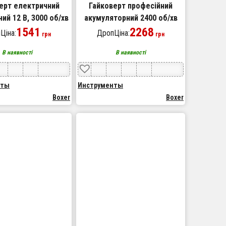
ерт електричний
Гайковерт професійний
ий 12 В, 3000 об/хв
акумуляторний 2400 об/хв
oxer BX-479
1541
Boxer SR-023 для
2268
Ціна:
ДропЦіна:
грн
грн
автосервісу
В наявності
В наявності
нты
Инструменты
Boxer
Boxer