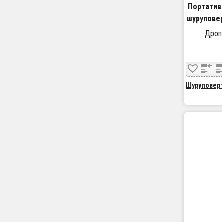
Портатив
шуруповер
Дроп
Шуруповер