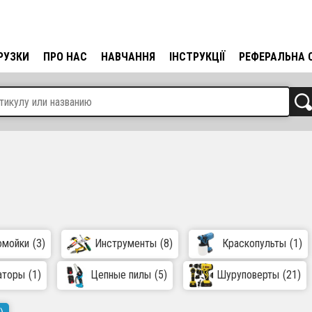
РУЗКИ
ПРО НАС
НАВЧАННЯ
ІНСТРУКЦІЇ
РЕФЕРАЛЬНА 
омойки
(3)
Инструменты
(8)
Краскопульты
(1)
аторы
(1)
Цепные пилы
(5)
Шуруповерты
(21)