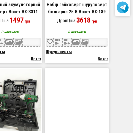
ний акумуляторний
Набір гайковерт шуруповерт
ерт Boxer BX-3311
болгарка 25 В Boxer BX-189
1750 об/хв
1497
набір акумуляторного
3618
Ціна:
ДропЦіна:
грн
грн
інструменту
В наявності
В наявності
рты
Шуруповерты
Boxer
Boxer