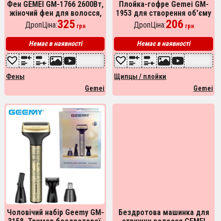
Фен GEMEI GM-1766 2600Вт,
Плойка-гофре Gemei GM-
жіночий фен для волосся,
1953 для створення об'єму
електрофен для волосся
325
у коріння волосся
206
ДропЦіна:
ДропЦіна:
грн
грн
Purple
Немає в наявності
Немає в наявності
Фены
Щипцы / плойки
Gemei
Gemei
Чоловічий набір Geemy GM-
Бездротова машинка для