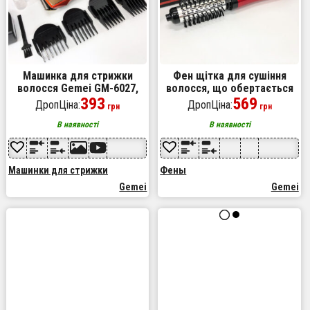
Машинка для стрижки
Фен щітка для сушіння
волосся Gemei GM-6027,
волосся, що обертається
Хороший бездротовий
393
Gemei GM-4829, Стайлер
569
ДропЦіна:
ДропЦіна:
грн
грн
триммер, Практична
для укладання, браш
машинка
повітряний, плойка
В наявності
В наявності
гребінець
Машинки для стрижки
Фены
Gemei
Gemei