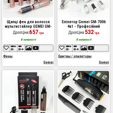
Щипці фен для волосся
Епілятор Gemei GM-7006
мультистайлер GEMEI GM-
4в1 - Професійний
4831 7в1, класичний фен
657
бездротовий епілятор
532
ДропЦіна:
ДропЦіна:
грн
грн
для волосся потужний для
бритва з насадками
волосся
триммер + пемза
В наявності
В наявності
Фены
Бритвы / эпиляторы
Gemei
Gemei