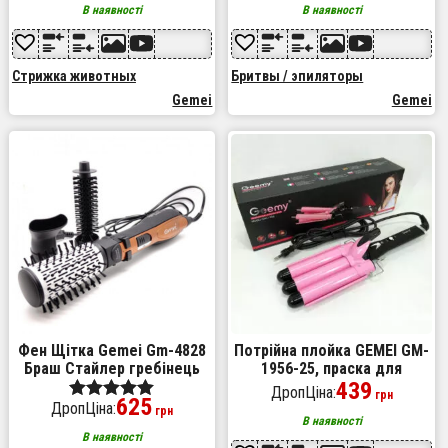
гребінець
В наявності
В наявності
Стрижка животных
Бритвы / эпиляторы
Gemei
Gemei
Фен Щітка Gemei Gm-4828
Потрійна плойка GEMEI GM-
Браш Стайлер гребінець
1956-25, праска для
Для Брашинга, Фен щітка 3
завивки волосся, плойка
439
ДропЦіна:
грн
625
в 1, Фен браш Gemei
для прикореневого об'єму
ДропЦіна:
Оценка
грн
В наявності
5.00
В наявності
из 5