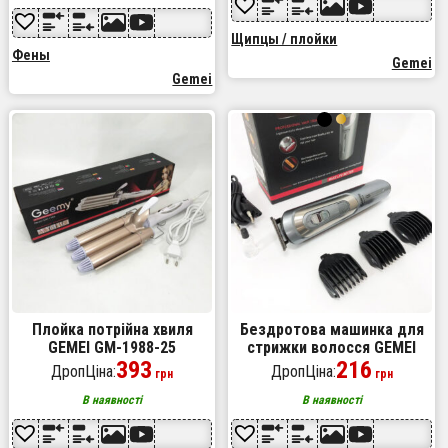
Щипцы / плойки
Фены
Gemei
Gemei
Плойка потрійна хвиля
Бездротова машинка для
GEMEI GM-1988-25
стрижки волосся GEMEI
керамічне покриття з
393
GM-6112 акумуляторна,
216
ДропЦіна:
ДропЦіна:
грн
грн
регулювань температури
окантувальна машинка.
Колір: сірий
В наявності
В наявності