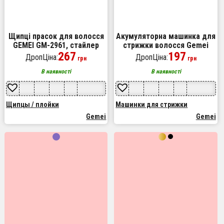
Щипці прасок для волосся
Акумуляторна машинка для
GEMEI GM-2961, стайлер
стрижки волосся Gemei
для завивки, прилад для
267
GM-6042, підстригальна
197
ДропЦіна:
ДропЦіна:
грн
грн
завивки волосся, праска
машинка. Колір: білий
В наявності
В наявності
Щипцы / плойки
Машинки для стрижки
Gemei
Gemei