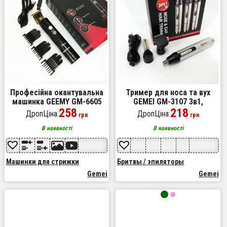
Професійна окантувальна
Тример для носа та вух
машинка GEEMY GM-6605
GEMEI GM-3107 3в1,
для стрижки волосся,
258
електробритва з
218
ДропЦіна:
ДропЦіна:
грн
грн
окантовки, бороди та вусів
насадками для бороди,
триммер для бороди
В наявності
В наявності
Машинки для стрижки
Бритвы / эпиляторы
Gemei
Gemei