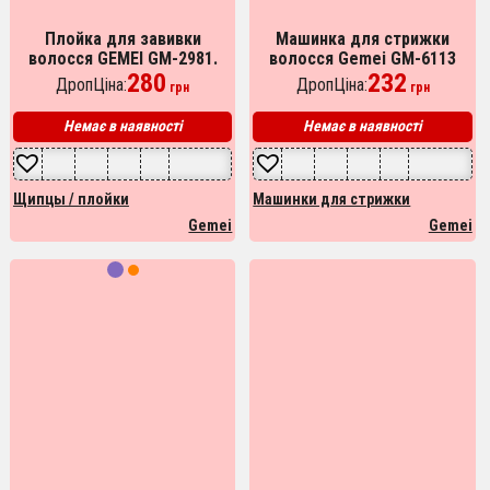
Плойка для завивки
Машинка для стрижки
волосся GEMEI GM-2981.
волосся Gemei GM-6113
Колір фіолетовий
280
акумуляторна, чоловіча
232
ДропЦіна:
ДропЦіна:
грн
грн
машинка для гоління.
Колір: золотий
Немає в наявності
Немає в наявності
Щипцы / плойки
Машинки для стрижки
Gemei
Gemei