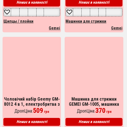
Немає в наявності
Немає в наявності
Щипцы / плойки
Машинки для стрижки
Gemei
Gemei
Чоловічий набір Geemy GM-
Машинка для стрижки
8012 4 в 1, електробритва з
GEMEI GM-1005, машинка
насадками для бороди,
509
для стрижки для дому,
370
ДропЦіна:
ДропЦіна:
грн
грн
триммер для бороди
машинка для стрижки
чоловіча
Немає в наявності
Немає в наявності