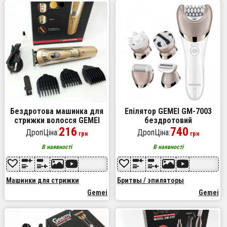
Бездротова машинка для
Епілятор GEMEI GM-7003
стрижки волосся GEMEI
бездротовий
GM-6112 акумуляторна.
216
акумуляторний з 5
740
ДропЦіна:
ДропЦіна:
грн
грн
Колір: золотий
насадками жіночий
В наявності
В наявності
Машинки для стрижки
Бритвы / эпиляторы
Gemei
Gemei