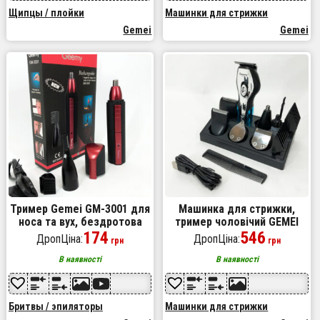
Щипцы / плойки
Машинки для стрижки
Gemei
Gemei
Тример Gemei GM-3001 для
Машинка для стрижки,
носа та вух, бездротова
тример чоловічий GEMEI
електробритва, тример для
174
GM-562, машинка для
546
ДропЦіна:
ДропЦіна:
грн
грн
вусів, тример бездротовий
стрижки голови, з
насадками для бороди
В наявності
В наявності
Бритвы / эпиляторы
Машинки для стрижки