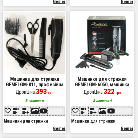
Gemei
Gemei
Машинка для стрижки
Машинка для стрижки
GEMEI GM-811, професійна
GEMEI GM-6050, машинка
електробритва, машинка
393
для стрижки для дому
322
ДропЦіна:
ДропЦіна:
грн
грн
для стрижки волосся
чоловіча для гоління
провідна
В наявності
В наявності
Машинки для стрижки
Машинки для стрижки
Gemei
Gemei