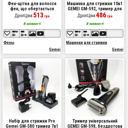
Фен-щітка для волосся
Машинка для стрижки 10в1
фен, що обертається
GEMEI GM-592, тример для
Gemei GM-4826, фен з
513
бороди, триммер
486
ДропЦіна:
ДропЦіна:
грн
грн
насадкою брашинг, щітка
бездротової. Колір: чорний
для волосся, що
В наявності
В наявності
обертається
Фены
Машинки для стрижки
Gemei
Gemei
Набір для стрижки Pro
Тример універсальний
Gemei GM-580 тример 7в1
GEMEI GM-598, бездротова