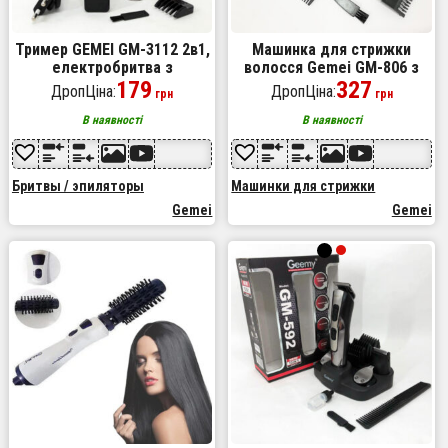
Тример GEMEI GM-3112 2в1,
Машинка для стрижки
електробритва з
волосся Gemei GM-806 з
насадками для бороди,
179
насадками, Машинка для
327
ДропЦіна:
ДропЦіна:
грн
грн
триммер для бороди,
стрижки голови
триммер бездротової
окантувальна
В наявності
В наявності
Бритвы / эпиляторы
Машинки для стрижки
Gemei
Gemei