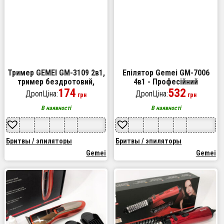
Тример GEMEI GM-3109 2в1,
Епілятор Gemei GM-7006
тример бездротовий,
4в1 - Професійний
машинка чоловіча для
174
бездротовий епілятор
532
ДропЦіна:
ДропЦіна:
грн
грн
гоління, бездротова
бритва з насадками
електробритва
триммер + пемза
В наявності
В наявності
Бритвы / эпиляторы
Бритвы / эпиляторы
Gemei
Gemei