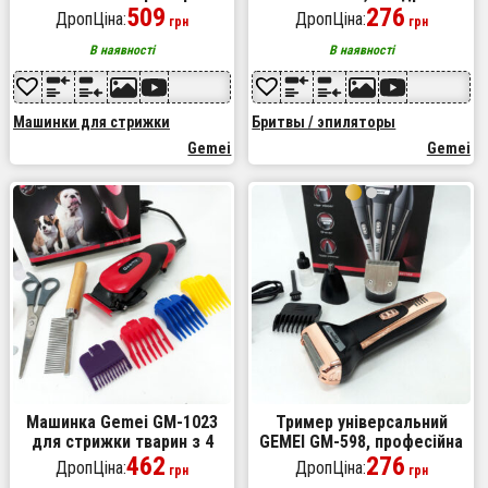
для стрижки волосся,
509
електробритва, триммер
276
ДропЦіна:
ДропЦіна:
грн
грн
гоління бороди, для носа
для вусів. Колір:
та вух, стайлер
платиновий
В наявності
В наявності
Машинки для стрижки
Бритвы / эпиляторы
Gemei
Gemei
Машинка Gemei GM-1023
Тример універсальний
для стрижки тварин з 4
GEMEI GM-598, професійна
насадками для будь-якого
462
електробритва, бритва для
276
ДропЦіна:
ДропЦіна:
грн
грн
типу вовни + ножиці та
бороди. Колір: золотий