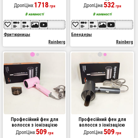
аерофритюрниця
1718
блендер подрібнювач,
532
ДропЦіна:
ДропЦіна:
грн
грн
безмасляна для
блендер для дитячого
приготування без олії 8л
пюре Black
В наявності
В наявності
Фритюрницы
Блендеры
Rainberg
Rainberg
Професійний фен для
Професійний фен для
волосся з іонізацією
волосся з іонізацією
Rainberg RB-2253 2000Вт
509
Rainberg RB-2253 2000Вт
509
ДропЦіна:
ДропЦіна:
грн
грн
Pink
Gray