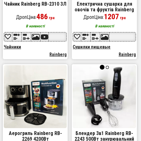
Чайник Rainberg RB-2310 3Л
Електрична сушарка для
овочів та фруктів Rainberg
486
RB-2291 1000Вт
1207
ДропЦіна:
ДропЦіна:
грн
грн
В наявності
В наявності
Чайники
Сушилки пищевые
Rainberg
Rainberg
Аерогриль Rainberg RB-
Блендер 3в1 Rainberg RB-
2269 4200Вт
2243 500Вт занурювальний