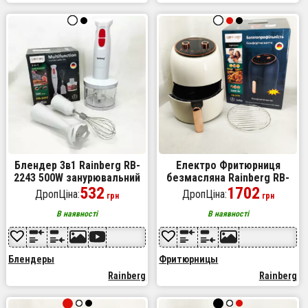
Блендер 3в1 Rainberg RB-
Електро Фритюрниця
2243 500W занурювальний
безмасляна Rainberg RB-
блендер подрібнювач для
532
2318 3800 Вт з знімним
1702
ДропЦіна:
ДропЦіна:
грн
грн
молочних коктейлів. Колір:
кошиком 8.5л до 30 хв
білий
White
В наявності
В наявності
Блендеры
Фритюрницы
Rainberg
Rainberg