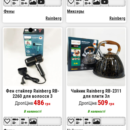
Фены
Миксеры
Rainberg
Rainberg
Фен стайлер Rainberg RB-
Чайник Rainberg RB-2311
2260 для волосся 3
для плити 3л
швидкості 3 режими
486
509
ДропЦіна:
ДропЦіна:
грн
грн
температури Іонізація
1500Вт Black
В наявності
В наявності