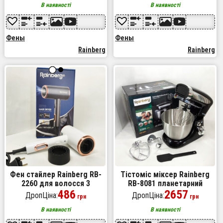
В наявності
В наявності
Фены
Фены
Rainberg
Rainberg
Фен стайлер Rainberg RB-
Тістоміс міксер Rainberg
2260 для волосся 3
RB-8081 планетарний
швидкості 3 режими
486
кухонний комбайн 3200Вт,
2657
ДропЦіна:
ДропЦіна:
грн
грн
температури іонізація
кухонний комбайн
1500Вт White
В наявності
В наявності