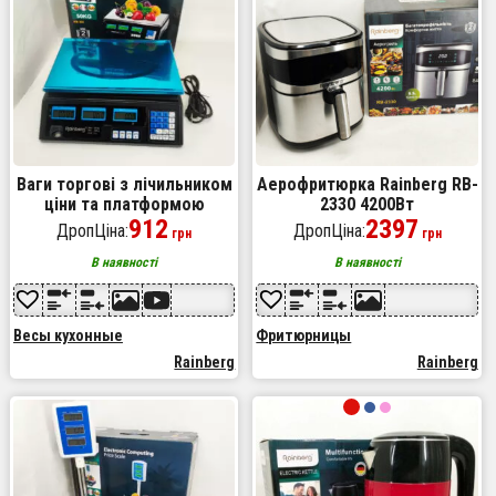
Ваги торгові з лічильником
Аерофритюрка Rainberg RB-
ціни та платформою
2330 4200Вт
Rainberg RB-302 до 50кг
912
2397
ДропЦіна:
ДропЦіна:
грн
грн
В наявності
В наявності
Весы кухонные
Фритюрницы
Rainberg
Rainberg