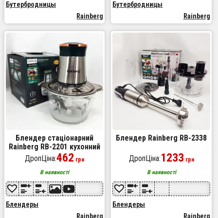
Бутербродницы
Бутербродницы
Rainberg
Rainberg
Блендер стаціонарний
Блендер Rainberg RB-2338
Rainberg RB-2201 кухонний
подрібнювач 1300W чаша
462
1233
ДропЦіна:
ДропЦіна:
грн
грн
скляна на 2 л подвійне лезо
чоппер
В наявності
В наявності
Блендеры
Блендеры
Rainberg
Rainberg