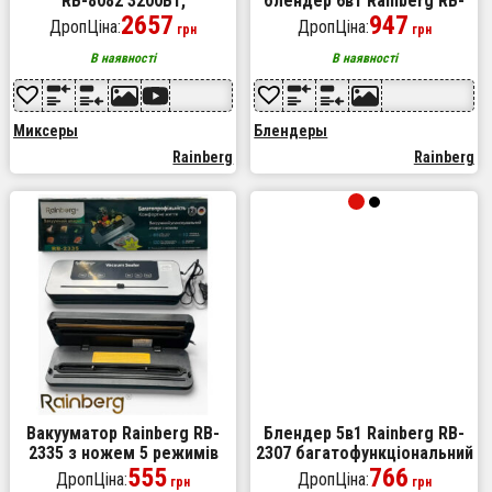
RB-8082 3200Вт,
блендер 6в1 Rainberg RB-
Планетарний міксер-
2657
2293 1200Вт кухонний
947
ДропЦіна:
ДропЦіна:
грн
грн
тестоміс з чашею 5л, 3
подрібнювач ручний
насадки, 6 швидкостей
блендер міксер Red
В наявності
В наявності
Миксеры
Блендеры
Rainberg
Rainberg
Вакууматор Rainberg RB-
Блендер 5в1 Rainberg RB-
2335 з ножем 5 режимів
2307 багатофункціональний
роботи 120Вт
555
занурювальний та
766
ДропЦіна:
ДропЦіна:
грн
грн