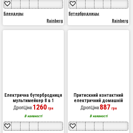
Блендеры
Бутербродницы
Rainberg
Rainberg
Електрична бутербродниця
Притискний контактний
мультимейкер 8 в 1
електричний домашній
Rainberg RB-2283 3000Вт із
1260
гриль Rainberg RB-2274 з
887
ДропЦіна:
ДропЦіна:
грн
грн
змінними насадками
антипригарним покриттям
1800Вт
В наявності
В наявності