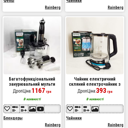
Фены
Чайники
Rainberg
Rainberg
Багатофункціональний
Чайник електричний
занурювальний мульти
скляний електрочайник з
блендер 4в1 Rainberg RB-
1167
LED підсвічуванням
393
ДропЦіна:
ДропЦіна:
грн
грн
2238 подрібнювач 1200 Вт,
Rainberg RB-2262 2л 2200Вт
потужний
В наявності
В наявності
Блендеры
Чайники
Rainberg
Rainberg