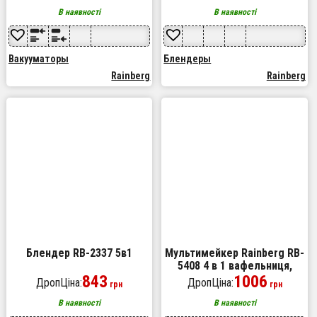
стаціонарний Red
В наявності
В наявності
Вакууматоры
Блендеры
Rainberg
Rainberg
Блендер RB-2337 5в1
Мультимейкер Rainberg RB-
5408 4 в 1 вафельниця,
843
бутербродниця, ліщина,
1006
ДропЦіна:
ДропЦіна:
грн
грн
гриль 2200Вт електрогриль
В наявності
В наявності