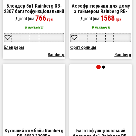
Блендер 5в1 Rainberg RB-
Аерофрітюрниця для дому
2307 багатофункціональний
з таймером Rainberg RB-
занурювальний та
766
2242 на 7.5л безмасляна
1588
ДропЦіна:
ДропЦіна:
грн
грн
стаціонарний Black
фритюрниця 3800Вт Green
В наявності
В наявності
Блендеры
Фритюрницы
Rainberg
Rainberg
Кухонний комбайн Rainberg
Багатофункціональний