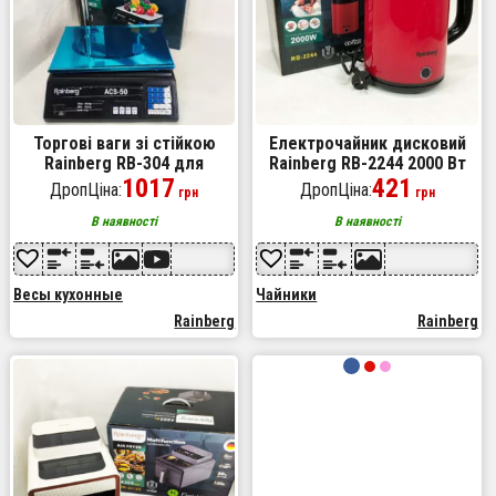
Торгові ваги зі стійкою
Електрочайник дисковий
Rainberg RB-304 для
Rainberg RB-2244 2000 Вт
магазину до 50 кг
1017
2л, електронний чайник,
421
ДропЦіна:
ДропЦіна:
грн
грн
дисковий чайник. Колір:
червоний
В наявності
В наявності
Весы кухонные
Чайники
Rainberg
Rainberg