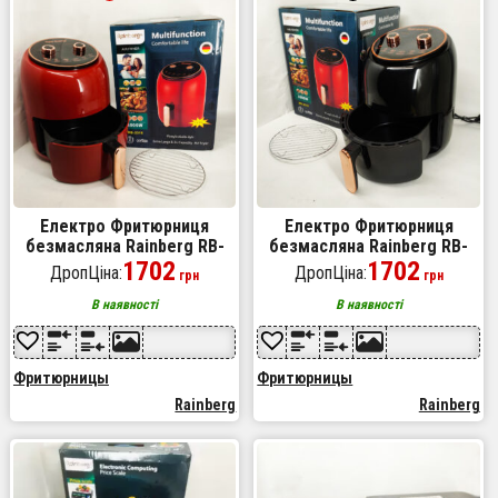
Електро Фритюрниця
Електро Фритюрниця
безмасляна Rainberg RB-
безмасляна Rainberg RB-
2318 3800 Вт зі знімним
1702
2318 3800Вт зі знімним
1702
ДропЦіна:
ДропЦіна:
грн
грн
кошиком 8.5л до 30 хв Red
кошиком 8.5л до 30 хв
Black
В наявності
В наявності
Фритюрницы
Фритюрницы
Rainberg
Rainberg