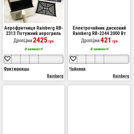
Аерофритниця Rainberg RB-
Електрочайник дисковий
2313 Потужний аерогриль
Rainberg RB-2244 2000 Вт
4200Вт Фрітюрниця
2425
2л, стильний електричний
421
ДропЦіна:
ДропЦіна:
грн
грн
безмасляна 9л Мультипіч
чайник. Колір: блакитний
В наявності
В наявності
Фритюрницы
Чайники
Rainberg
Rainberg