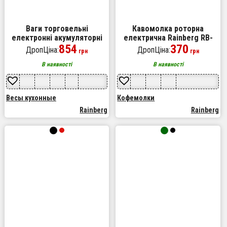
Ваги торговельні
Кавомолка роторна
електронні акумуляторні
електрична Rainberg RB-
Rainberg RB-311 до 55 кг з
854
2334 потужна 600 Вт для
370
ДропЦіна:
ДропЦіна:
грн
грн
лічильником ціни 2 дисплеї
подрібнення спецій кави
круп горіхів
В наявності
В наявності
Весы кухонные
Кофемолки
Rainberg
Rainberg