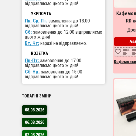
відправляємо цього ж дня!
Кафемолк
УКРПОЧТА
Пн, Ср, Пт:
замовлення до 13:00
RD к
відправляємо цього ж дня!
електрич
Дроп
Сб:
замовлення до 12:00 відправляємо
турки.
цього ж дня!
Нем
Вт, Чт:
наразі не відправляємо.
ROZETKA
Пн-Пт:
замовлення до 17:00
Кофемолк
відправляємо цього ж дня!
Сб-Нд:
замовлення до 15:00
відправляємо цього ж дня!
ТОВАРНІ ЗМІНИ
08.08.2026
06.08.2026
02.08.2026