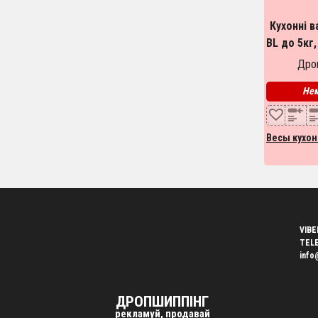
Кухонні в
BL до 5кг,
ваги, т
Дроп
Ко
Нем
Весы кухо
VIBE
TEL
info
ДРОПШИППІНГ
рекламуй, продавай