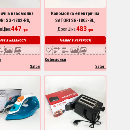
рична кавомолка
Кавомолка електрична
RI SG-1802-RD,
SATORI SG-1803-BL,
чна кавомолка для
447
кавомолка електрична
483
пЦіна:
ДропЦіна:
грн
грн
турки. Колір: білий
домашня. Колір: чорний
ає в наявності
Немає в наявності
и
Кофемолки
Satori
Satori