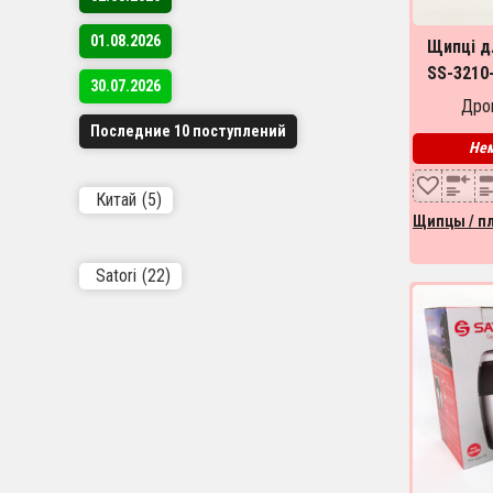
01.08.2026
Щипці д
SS-3210
30.07.2026
прасо
Дроп
проф
Последние 10 поступлений
Нем
Китай
(5)
Щипцы / п
Satori
(22)