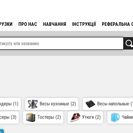
РУЗКИ
ПРО НАС
НАВЧАННЯ
ІНСТРУКЦІЇ
РЕФЕРАЛЬНА 
ндеры
(1)
Весы кухонные
(2)
Весы напольные
(
серы
(3)
Тостеры
(2)
Утюги
(2)
Чайни