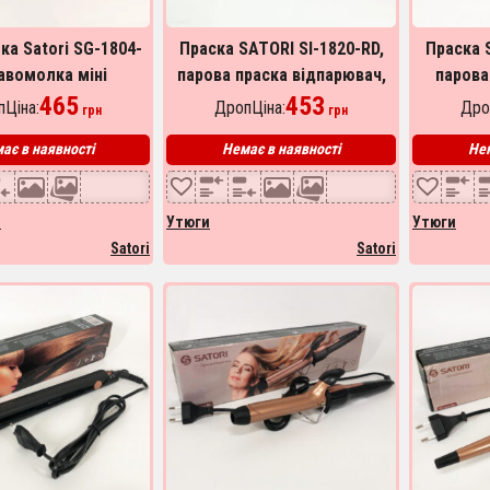
а Satori SG-1804-
Праска SATORI SI-1820-RD,
Праска 
авомолка міні
парова праска відпарювач,
парова
на кавомолка для
465
професійна парова праска
453
професі
Ціна:
ДропЦіна:
Дро
грн
грн
 Колір: червоний
ає в наявності
Немає в наявності
Нем
и
Утюги
Утюги
Satori
Satori