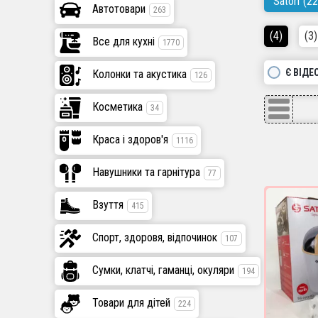
Satori
(22
Автотовари
263
(4)
(3)
Все для кухні
1770
Є ВІДЕ
Колонки та акустика
126
Косметика
34
Краса і здоров'я
1116
Навушники та гарнітура
77
Взуття
415
Спорт, здоровя, відпочинок
107
Сумки, клатчі, гаманці, окуляри
194
Товари для дітей
224