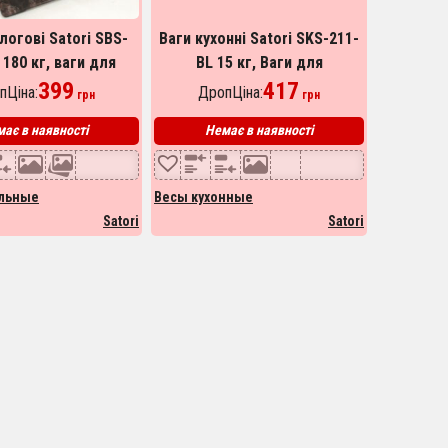
логові Satori SBS-
Ваги кухонні Satori SKS-211-
 180 кг, ваги для
BL 15 кг, Ваги для
ання людей, ваги
399
зважування продуктів, Ваги
417
пЦіна:
ДропЦіна:
грн
грн
утові напольні
харчові, кулінарні
ає в наявності
Немає в наявності
льные
Весы кухонные
Satori
Satori