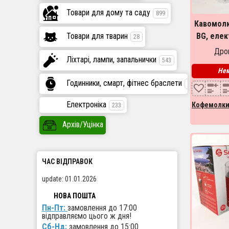
Товари для дому та саду
899
Кавомолк
Товари для тварин
BG, елек
28
для т
Дроп
Ліхтарі, лампи, запальнички
побут
543
Нем
Годинники, смарт, фітнес браслети
447
Електроніка
Кофемолк
233
Архів/Уцінка
ЧАС ВІДПРАВОК
update: 01.01.2026
НОВА ПОШТА
Пн-Пт:
замовлення до 17:00
відправляємо цього ж дня!
Сб-Нд:
замовлення до 15:00