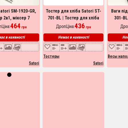
atori SM-1920-GR,
Тостер для хліба Satori ST-
Ваги під
р 2в1, міксер 7
701-BL | Тостер для хліба
301-BL
костей, міксер
464
Електро тостер | Тостер для
436
зважув
Ціна:
ДропЦіна:
Дро
грн
грн
тарний комбайн,
кухні побутовий
поб
ає в наявності
Немає в наявності
Нем
онний міксер
Тостеры
Весы напо
Satori
Satori