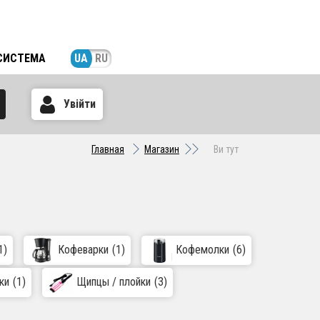
СИСТЕМА
UA
RU
Увійти
Главная
Магазин
Ви тут
1)
Кофеварки
(1)
Кофемолки
(6)
ки
(1)
Щипцы / плойки
(3)