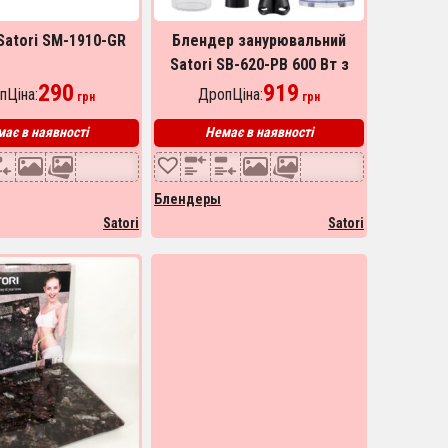
Satori SM-1910-GR
Блендер занурювальний
Satori SB-620-PB 600 Вт з
290
чашами, 3 режими роботи
919
пЦіна:
ДропЦіна:
грн
грн
ає в наявності
Немає в наявності
Блендеры
Satori
Satori