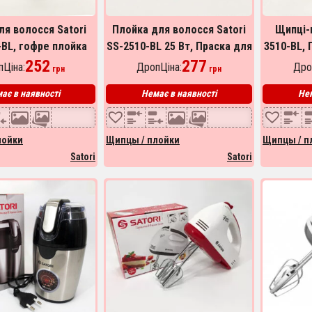
ля волосся Satori
Плойка для волосся Satori
Щипці-п
-BL, гофре плойка
SS-2510-BL 25 Вт, Праска для
3510-BL, 
к для волосся,
252
завивки волосся, Стайлер
277
волосся,
Ціна:
ДропЦіна:
Дро
грн
грн
есійний прасок
для укладання
Стайл
ає в наявності
Немає в наявності
Нем
лойки
Щипцы / плойки
Щипцы / п
Satori
Satori