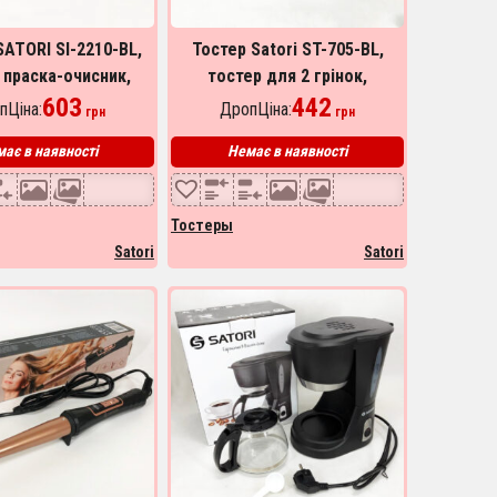
SATORI SI-2210-BL,
Тостер Satori ST-705-BL,
 праска-очисник,
тостер для 2 грінок,
йна парова праска
603
електричний горизонтальний
442
пЦіна:
ДропЦіна:
грн
грн
тостер, універсальний
ає в наявності
Немає в наявності
тостер
Тостеры
Satori
Satori