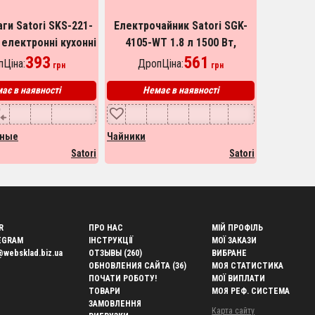
аги Satori SKS-221-
Електрочайник Satori SGK-
 електронні кухонні
4105-WT 1.8 л 1500 Вт,
очні кухонні ваги.
393
стильний електричний
561
Ціна:
ДропЦіна:
грн
грн
лір: чорний
чайник, чайники з
ає в наявності
Немає в наявності
підсвічуванням
нные
Чайники
Satori
Satori
R
ПРО НАС
МІЙ ПРОФІЛЬ
EGRAM
ІНСТРУКЦІЇ
МОЇ ЗАКАЗИ
@websklad.biz.ua
ОТЗЫВЫ (260)
ВИБРАНЕ
ОБНОВЛЕНИЯ САЙТА (36)
МОЯ СТАТИСТИКА
ПОЧАТИ РОБОТУ!
МОЇ ВИПЛАТИ
ТОВАРИ
МОЯ РЕФ. СИСТЕМА
ЗАМОВЛЕННЯ
Карта сайту