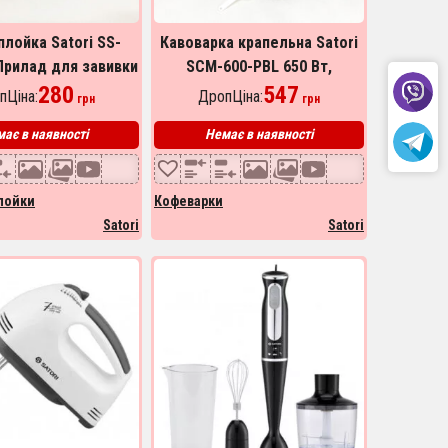
лойка Satori SS-
Кавоварка крапельна Satori
Прилад для завивки
SCM-600-PBL 650 Вт,
 Маленька плойка,
280
Маленька кавомашина для
547
пЦіна:
ДропЦіна:
грн
грн
ер для завивки
дому, Маленька кавомашина
ає в наявності
Немає в наявності
лойки
Кофеварки
Satori
Satori