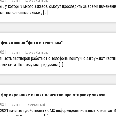
2021
admin
Leave a Comment
а
и
n
ы, у которых много заказов, смогут проследить за всеми изменения
и
с
Д
ия: выполненные заказы, […]
з
к
о
б
п
б
р
о
а
а
з
в
н
а
и
н
к
л
ы
а
и
 функционал “фото в телеграм”
х
з
с
т
а
т
2021
o
admin
Leave a Comment
о
м
р
n
 часть партнеров работают с телефона, поштучно загружают карти
в
а
Н
а
ные сети. Поэтому мы придумали […]
н
о
р
и
в
о
ц
ы
в
у
й
!
и
ф
с
у
т
н
нформирование ваших клиентов про отправку заказа
о
к
р
ц
2021
к
admin
1 комментарий
и
и
з
.2021 начинает действовать СМС информирование ваших клиентов. В
и
о
а