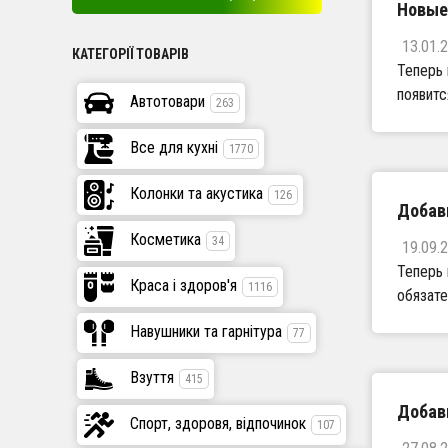
Новые
13.01.
КАТЕГОРІЇ ТОВАРІВ
Теперь 
появитс
Автотовари
263
Все для кухні
1770
Колонки та акустика
126
Добав
Косметика
34
19.09.
Теперь 
Краса і здоров'я
1116
обязате
Навушники та гарнітура
77
Взуття
415
Добав
Спорт, здоровя, відпочинок
107