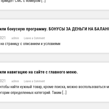
 прийдет СМС с номером […]
б
н
п
а
а
и
л
л
с
а
“
и
н
ф
s
с
о
m
а
т
s
или бонусную программу. БОНУСЫ ЗА ДЕНЬГИ НА БАЛАН
,
о
и
ч
в
н
2021
o
admin
Leave a Comment
т
т
ф
n
на страницу с описанием и условиями
о
е
о
Д
б
л
р
о
ы
е
м
б
в
г
и
а
ы
р
р
в
б
а
о
и
ы
м
ли навигацию на сайте с главного меню.
в
л
л
”
а
и
и
2021
н
o
б
admin
Leave a Comment
в
и
n
о
чтобы найти нужный товар, кроме поиска, можно воспользоваться 
к
е
У
н
гории определенных категорий. Таким […]
у
в
л
у
р
а
у
с
с
ш
ч
н
е
и
ш
у