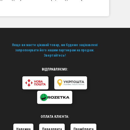
Якщо ви маєте цікавий товар, ми будемо зацікавлені
запропонувати його нашим партнерам на продаж.
Звертайтесь!
ВІДПРАВЛЯЄМО:
ОПЛАТА КЛІЄНТА:
Наложка
Передплата
ПромОплата