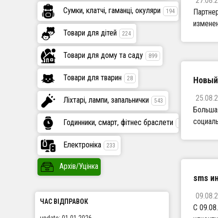
27.08.
Сумки, клатчі, гаманці, окуляри
Партнер
194
изменен
Товари для дітей
224
Товари для дому та саду
899
Товари для тварин
Новый
28
25.08.
Ліхтарі, лампи, запальнички
543
Большая
социаль
Годинники, смарт, фітнес браслети
447
Електроніка
233
Архів/Уцінка
sms и
09.08.
ЧАС ВІДПРАВОК
С 09.08