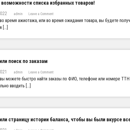
 возможности списка избранных товаров!
2022
o
admin
Leave a Comment
n
во время ажиотажа, или во время ожидания товара, вы будете полу
Н
я […]
о
в
ы
е
в
о
з
или поиск по заказам
м
о
2021
o
admin
Leave a Comment
ж
n
вы можете быстро найти заказы по ФИО, телефоне или номере ТТН 
н
Д
льно вводить […]
о
о
с
б
т
а
и
в
с
и
п
л
и
и
или страницу истории баланса, чтобы вы были вкурсе вс
с
п
к
о
o