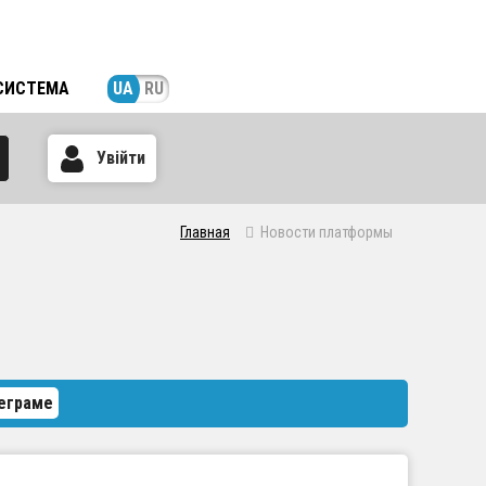
СИСТЕМА
UA
RU
Увійти
Главная
Новости платформы
еграме