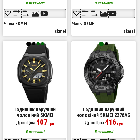
військовослужбовців.
чоловічий годинник. Колір:
В наявності
В наявності
Колір: камуфляж
чорний
Часы SKMEI
Часы SKMEI
skmei
skmei
Годинник наручний
Годинник наручний
чоловічий SKMEI
чоловічий SKMEI 2276AG
2091BKGDWT, модний
407
416
ДропЦіна:
ДропЦіна:
грн
грн
чоловічий годинник
круглий, оригінальний
В наявності
В наявності
чоловічий годинник