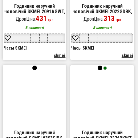
Годинник наручний
Годинник наручний
чоловічий SKMEI 2091AGWT,
чоловічий SKMEI 2022GDBK,
армійський годинник
431
армійський годинник
313
ДропЦіна:
ДропЦіна:
грн
грн
протиударний, військовий
протиударний, годинник
тактичний годинник
армійський скмей
В наявності
В наявності
чоловічий
Часы SKMEI
Часы SKMEI
skmei
skmei
Годинник наручний
Годинник наручний