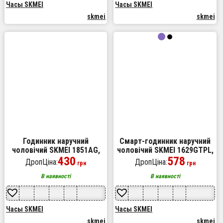
Часы SKMEI
Часы SKMEI
skmei
skmei
Годинник наручний
Смарт-годинник наручний
чоловічий SKMEI 1851AG,
чоловічий SKMEI 1629GTPL,
годинник наручний
430
Годинник наручний
578
ДропЦіна:
ДропЦіна:
грн
грн
електронний тактичний,
електронний тактичний,
протиударний годинник
Протиударний годинник
В наявності
В наявності
Часы SKMEI
Часы SKMEI
skmei
skmei