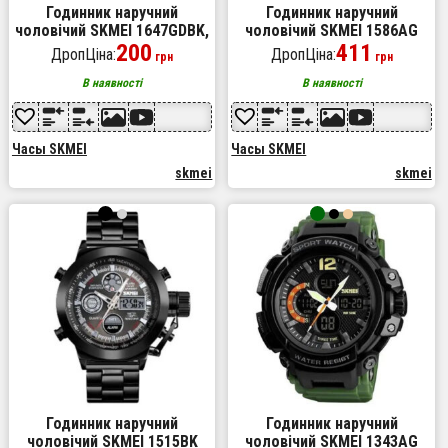
Годинник наручний
Годинник наручний
чоловічий SKMEI 1647GDBK,
чоловічий SKMEI 1586AG
фірмовий спортивний
200
ARMY GREEN, чоловічий
411
ДропЦіна:
ДропЦіна:
грн
грн
годинник, оригінальний
армійський водостійкий
чоловічий годинник
тактичний. Колір: зелений
В наявності
В наявності
Часы SKMEI
Часы SKMEI
skmei
skmei
Годинник наручний
Годинник наручний
чоловічий SKMEI 1515BK
чоловічий SKMEI 1343AG