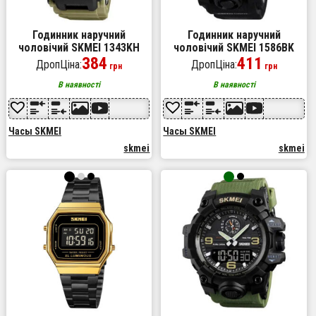
Годинник наручний
Годинник наручний
чоловічий SKMEI 1343KH
чоловічий SKMEI 1586BK
KHAKI, водостійкий
384
BLACK, водонепроникний
411
ДропЦіна:
ДропЦіна:
грн
грн
тактичний годинник. Колір:
чоловічий годинник,
хакі
годинник спортивний.
В наявності
В наявності
Колір: чорний
Часы SKMEI
Часы SKMEI
skmei
skmei