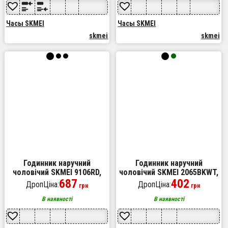
Часы SKMEI
Часы SKMEI
skmei
skmei
Годинник наручний
Годинник наручний
чоловічий SKMEI 9106RD,
чоловічий SKMEI 2065BKWT,
оригінальний чоловічий
687
водонепроникний чоловічий
402
ДропЦіна:
ДропЦіна:
грн
грн
годинник, модний
годинник, чоловічий
чоловічий годинник круглий
спортивний
В наявності
В наявності