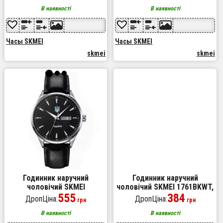
чоловічий, модний
годинник, Оригінальний
чоловічий годинник круглий
чоловічий годинник
В наявності
В наявності
Часы SKMEI
Часы SKMEI
skmei
skmei
Годинник наручний
Годинник наручний
чоловічий SKMEI
чоловічий SKMEI 1761BKWT,
5702/2075SIBK, Стильний
555
оригінальний чоловічий
384
ДропЦіна:
ДропЦіна:
грн
грн
годинник для жінок і
годинник, брендовий
чоловіків, Чоловічий
чоловічий годинник
В наявності
В наявності
круглий годинник