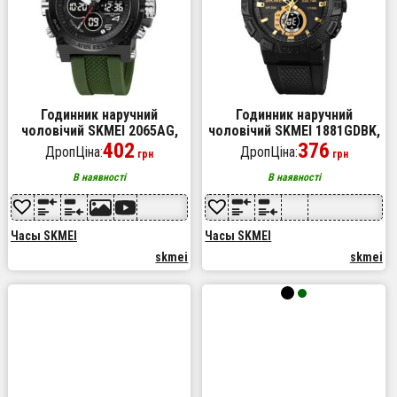
Годинник наручний
Годинник наручний
чоловічий SKMEI 2065AG,
чоловічий SKMEI 1881GDBK,
водонепроникний чоловічий
402
фірмовий спортивний
376
ДропЦіна:
ДропЦіна:
грн
грн
годинник, чоловічий
годинник, оригінальний
спортивний
чоловічий годинник
В наявності
В наявності
брендовий
Часы SKMEI
Часы SKMEI
skmei
skmei