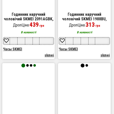
Годинник наручний
Годинник наручний
чоловічий SKMEI 2091AGBK,
чоловічий SKMEI 1988BU,
тактичний годинник,
439
оригінальний чоловічий
313
ДропЦіна:
ДропЦіна:
грн
грн
годинник армійський
годинник, фірмовий
оригінал, наручний для
спортивний годинник
В наявності
В наявності
військових
Часы SKMEI
Часы SKMEI
skmei
skmei