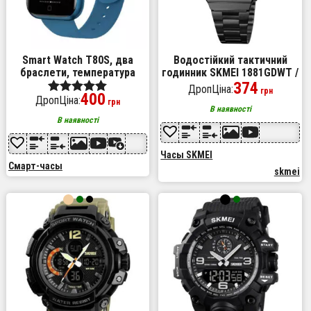
Smart Watch T80S, два
Водостійкий тактичний
браслети, температура
годинник SKMEI 1881GDWT /
тіла, тиск, оксиметр. Колір:
Годинник спортивний /
374
ДропЦіна:
грн
400
синій
Водонепроникний
ДропЦіна:
Оценка
грн
чоловічий годинник
В наявності
5.00
В наявності
из 5
Часы SKMEI
Смарт-часы
skmei