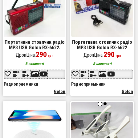
Портативна стовпчик радіо
Портативна стовпчик радіо
MP3 USB Golon RX-6622.
MP3 USB Golon RX-6622
Колір: червоний
290
Black
290
ДропЦіна:
ДропЦіна:
грн
грн
В наявності
В наявності
Радиоприемники
Радиоприемники
Golon
Golon