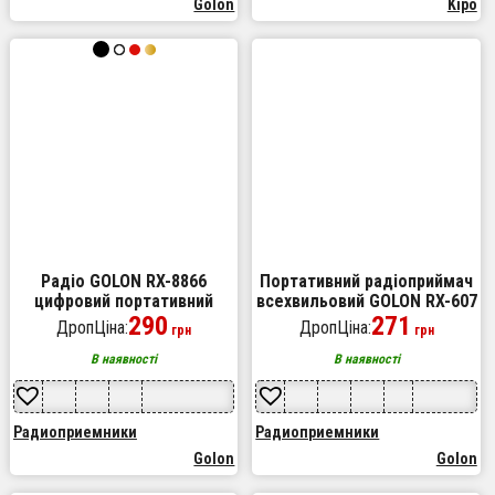
Golon
Kipo
Радіо GOLON RX-8866
Портативний радіоприймач
цифровий портативний
всехвильовий GOLON RX-607
радіоприймач із ліхтариком
290
AC, переносний приймач
271
ДропЦіна:
ДропЦіна:
грн
грн
функцією PowerBank. Колір:
FM, FM-приймачі
чорний
В наявності
В наявності
Радиоприемники
Радиоприемники
Golon
Golon