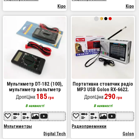
Kipo
Kipo
Мультиметр DT-182 (100),
Портативна стовпчик радіо
мультиметр вольтметр
MP3 USB Golon RX-6622.
тестер, мультиметр для
185
Колір: срібний
290
ДропЦіна:
ДропЦіна:
грн
грн
автомобіля, тестер для
електрика
В наявності
В наявності
Мультиметры
Радиоприемники
Digital Tech
Golon