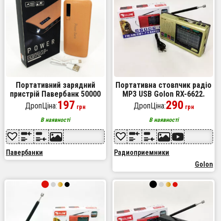
Портативний зарядний
Портативна стовпчик радіо
пристрій Павербанк 50000
MP3 USB Golon RX-6622.
mAh 3хUSB Power Bank
197
Колір: золотий
290
ДропЦіна:
ДропЦіна:
грн
грн
Smart Tech Beige
В наявності
В наявності
Павербанки
Радиоприемники
Golon