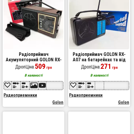
Радіоприймач
Радіоприймач GOLON RX-
Акумуляторний GOLON RX-
A07 на батарейках та від
9922UAR, Всехвильовий
509
мережі
271
ДропЦіна:
ДропЦіна:
грн
грн
радіоприймач професійний
В наявності
В наявності
Радиоприемники
Радиоприемники
Golon
Golon