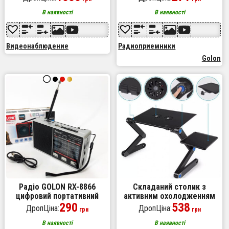
з цифровим зумом та
приймач ретро колонка fm
мікрофоном
акустична
В наявності
В наявності
Видеонаблюдение
Радиоприемники
Golon
Радіо GOLON RX-8866
Складаний столик з
цифровий портативний
активним охолодженням
радіоприймач із ліхтариком
290
для ноутбука трансформер
538
ДропЦіна:
ДропЦіна:
грн
грн
функцією PowerBank. Колір:
переносна підставка Laptop
білий
Table T8
В наявності
В наявності