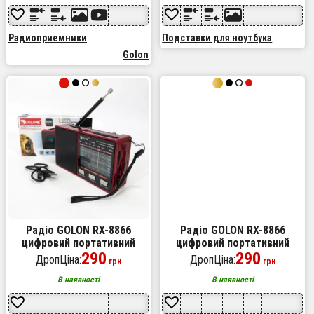
Радиоприемники
Подставки для ноутбука
Golon
Радіо GOLON RX-8866
Радіо GOLON RX-8866
цифровий портативний
цифровий портативний
радіоприймач із ліхтариком
290
радіоприймач із ліхтариком
290
ДропЦіна:
ДропЦіна:
грн
грн
функцією PowerBank. Колір:
функцією PowerBank. Колір:
червоний
золотий
В наявності
В наявності