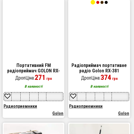
Портативний FM
Радіоприймач портативне
радіоприймач GOLON RX-
радіо Golon RX-381
A06AC акустична система
271
акумуляторний ретро
374
ДропЦіна:
ДропЦіна:
грн
грн
програвач від батарей від
стовпчик usb sd mp3 fm.
мережі
Колір: жовтий
В наявності
В наявності
Радиоприемники
Радиоприемники
Golon
Golon