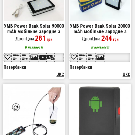
УМБ Power Bank Solar 90000
УМБ Power Bank Solar 20000
mAh мобільне зарядне з
mAh мобільне зарядне з
сонячною панеллю та
281
сонячною панеллю та
244
ДропЦіна:
ДропЦіна:
грн
грн
лампою, Power Bank
лампою, повербанк для
Charger Батарея
планшета
В наявності
В наявності
Павербанки
Павербанки
UKC
UKC