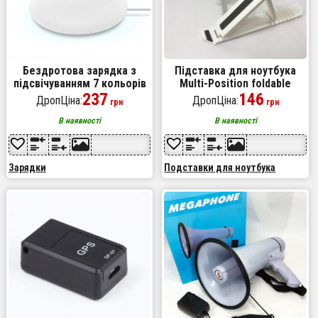
Бездротова зарядка з
Підставка для ноутбука
підсвічуванням 7 кольорів
Multi-Position foldable
10W 7 COLOR Awei W7 +
237
bracket JC-25
146
ДропЦіна:
ДропЦіна:
грн
грн
WIRELESS CHARGE
8х22смСтильна підставка.
Колір: білий
В наявності
В наявності
Зарядки
Подставки для ноутбука