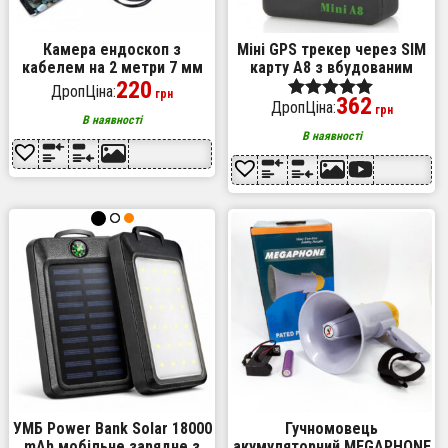
Камера ендоскоп з
Міні GPS трекер через SIM
кабелем на 2 метри 7 мм
карту А8 з вбудованим
USB/micro USB з
220
мікрофоном, GPS GSM
ДропЦіна:
грн
362
підсвічуванням, Usb
трекер для авто, Маячок
ДропЦіна:
Оценка
грн
ендоскоп для андроїд
В наявності
5.00
В наявності
из 5
УМБ Power Bank Solar 18000
Гучномовець
mAh мобільне зарядне з
акумуляторний MEGAPHONE