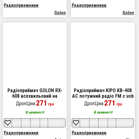
Радиоприемники
Радиоприемники
Golon
Golon
Радіоприймач GOLON RX-
Радіоприймач KIPO KB-408
608 всехвильовий на
AC потужний радіо FM c usb
батарейках + підтримка
271
живлення від батареї R20
271
ДропЦіна:
ДропЦіна:
грн
грн
USB/microSD/MP3/WMA
або від мережі
В наявності
В наявності
Радиоприемники
Радиоприемники