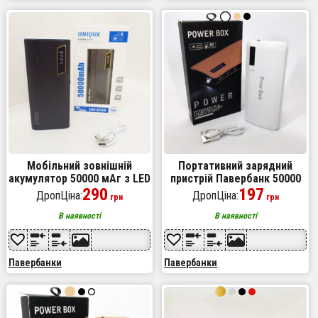
Мобільний зовнішній
Портативний зарядний
акумулятор 50000 мАг з LED
пристрій Павербанк 50000
дисплеєм та ліхтариком
290
mAh 3хUSB Power Bank
197
ДропЦіна:
ДропЦіна:
грн
грн
Smart Tech White
В наявності
В наявності
Павербанки
Павербанки