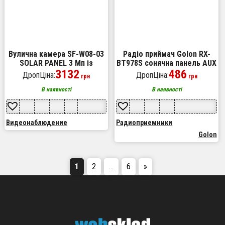
Вулична камера SF-W08-03
Радіо приймач Golon RX-
SOLAR PANEL 3 Мп із
BT978S сонячна панель AUX
сонячною панеллю
3132
3.5mm, Радіо приймач з
486
ДропЦіна:
ДропЦіна:
грн
грн
акумулятором. Колір:
червоний
В наявності
В наявності
Видеонаблюдение
Радиоприемники
Golon
1
2
…
6
»