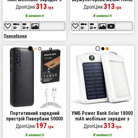
сонячною панеллю та
313
HW 8C
313
ДропЦіна:
ДропЦіна:
грн
грн
лампою, Power Bank
Charger Black
В наявності
В наявності
Павербанки
Портативний зарядний
УМБ Power Bank Solar 18000
пристрій Павербанк 50000
mAh мобільне зарядне з
mAh 3хUSB Power Bank
197
сонячною панеллю та
313
ДропЦіна:
ДропЦіна:
грн
грн
Smart Tech Black
лампою, Power Bank
Charger White
В наявності
В наявності