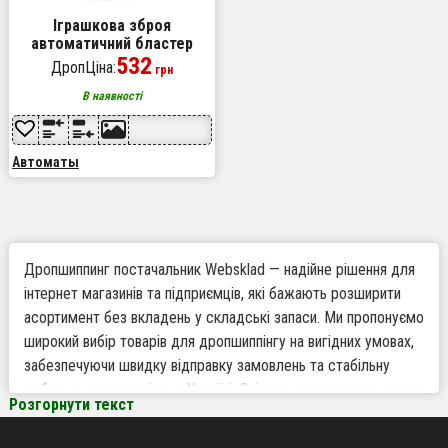
Іграшкова зброя
автоматичний бластер
кулемет Growler на 28
532
ДропЦіна:
грн
зарядів від акумулятора
В наявності
Автоматы
Дропшиппинг постачальник Websklad — надійне рішення для
інтернет магазинів та підприємців, які бажають розширити
асортимент без вкладень у складські запаси. Ми пропонуємо
широкий вибір товарів для дропшиппінгу на вигідних умовах,
забезпечуючи швидку відправку замовлень та стабільну
роботу з дропшиппінгу в Україні. Співпраця з постачальником
Розгорнути текст
Websklad — це можливість масштабувати бізнес,
мінімізувати ризики та збільшити прибуток без зайвих затрат.