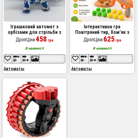
Іграшковий автомат з
Інтерактивна гра
орбізами для стрільби з
Повітряний тир, Хом'як з
синім камуфляжним
458
дисплеєм рахунку,
625
ДропЦіна:
ДропЦіна:
грн
грн
дизайном
Пістолет з м'ячиками та
мішенню безпечний
В наявності
В наявності
Автоматы
Автоматы