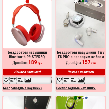
Бездротові навушники
Бездротові навушники TWS
Bluetooth P9 STEREO,
T8 PRO з прозорим кейсом
Бездротові bluetooth
189
Вакуумний LED дисплей
157
ДропЦіна:
ДропЦіна:
грн
грн
earphones. Колір: червоний
Bluetooth 5.3. Колір: білий
Немає в наявності
Немає в наявності
Беспроводные наушники
Беспроводные наушники