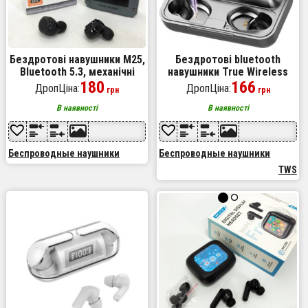
Бездротові навушники M25,
Бездротові bluetooth
Bluetooth 5.3, механічні
навушники True Wireless
армовані подвійного
180
F9-5 TWS з вбудованим
166
ДропЦіна:
ДропЦіна:
грн
грн
режиму ігрові
Power Bank, вакуумні
навушники
В наявності
В наявності
Беспроводные наушники
Беспроводные наушники
TWS