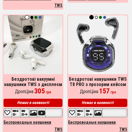
TWS
Бездротові вакуумні
Бездротові навушники TWS
навушники TWS з дисплеєм
T8 PRO з прозорим кейсом
LED, вологозахист IPx4
305
Вакуумний LED дисплей
157
ДропЦіна:
ДропЦіна:
грн
грн
Bluetooth 5.4 з кейсом.
Bluetooth 5.3. Колір: чорний
Колір: білий
Немає в наявності
Немає в наявності
Беспроводные наушники
Беспроводные наушники
TWS
TWS