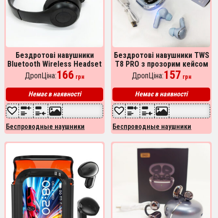
Бездротові навушники
Бездротові навушники TWS
Bluetooth Wireless Headset
T8 PRO з прозорим кейсом
P47 Black Гарнітура для ПК,
166
Вакуумний LED дисплей
157
ДропЦіна:
ДропЦіна:
грн
грн
телефону з мікрофоном
Bluetooth 5.3. Колір:
блакитний
Немає в наявності
Немає в наявності
Беспроводные наушники
Беспроводные наушники