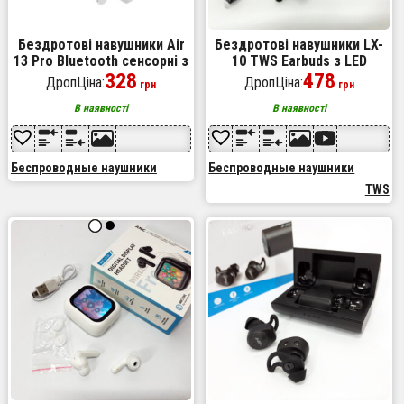
Бездротові навушники Air
Бездротові навушники LX-
13 Pro Bluetooth сенсорні з
10 TWS Earbuds з LED
шумопоглинанням,
328
дисплеєм Bluetooth
478
ДропЦіна:
ДропЦіна:
грн
грн
навушники для бігу
бездротові навушники
затички. Колір: чорний
В наявності
В наявності
Беспроводные наушники
Беспроводные наушники
TWS