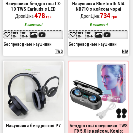
Навушники бездротові LX-
Навушники Bluetooth NIA
10 TWS Earbuds з LED
NB710 з кейсом чорні
дисплеєм, Bluetooth
478
бездротові, Навушники для
734
ДропЦіна:
ДропЦіна:
грн
грн
гарнітури, Вакуумні
тренувань сенсорні
навушники. Колір: білий
бездротові
В наявності
В наявності
Беспроводные наушники
Беспроводные наушники
TWS
NIA
Навушники бездротові P7
Бездротові навушники TWS
F9 5.0 із кейсом. Колір: