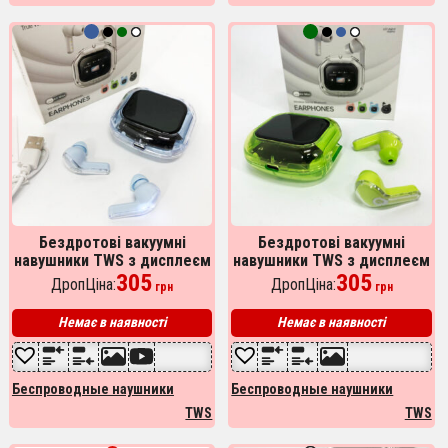
Бездротові вакуумні
Бездротові вакуумні
навушники TWS з дисплеєм
навушники TWS з дисплеєм
LED, вологозахист IPx4
305
LED, вологозахист IPx4
305
ДропЦіна:
ДропЦіна:
грн
грн
Bluetooth 5.4 з кейсом.
Bluetooth 5.4 з кейсом.
Колір: блакитний
Колір: зелений
Немає в наявності
Немає в наявності
Беспроводные наушники
Беспроводные наушники
TWS
TWS