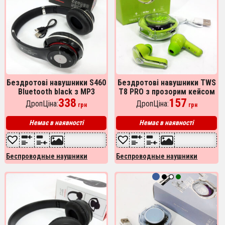
Бездротові навушники S460
Бездротові навушники TWS
Bluetooth black з MP3
T8 PRO з прозорим кейсом
плеєром чорний 18-20000
338
Вакуумний LED дисплей
157
ДропЦіна:
ДропЦіна:
грн
грн
Гц, Бездротові блюз
Bluetooth 5.3. Колір:
навушники
зелений
Немає в наявності
Немає в наявності
Беспроводные наушники
Беспроводные наушники