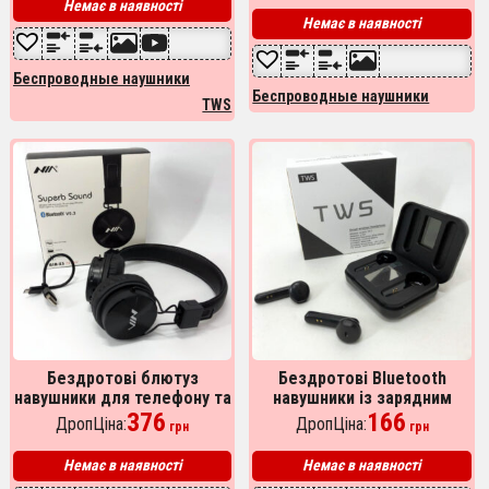
5.00
Немає в наявності
из 5
Немає в наявності
Беспроводные наушники
Беспроводные наушники
TWS
Бездротові блютуз
Бездротові Bluetooth
навушники для телефону та
навушники із зарядним
комп'ютера з мікрофоном
376
кейсом L12 TWS Bluetooth
166
ДропЦіна:
ДропЦіна:
грн
грн
NIA X3, гарні бездротові
5.0 із сенсорним
навушники
керуванням
Немає в наявності
Немає в наявності