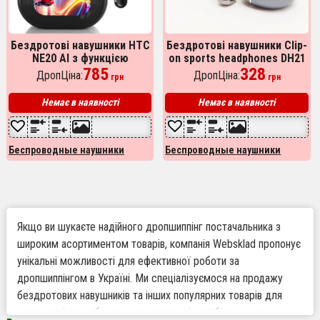
Бездротові навушники HTC
Бездротові навушники Clip-
NE20 AI з функцією
on sports headphones DH21
переведення в режимі
785
Black
328
ДропЦіна:
ДропЦіна:
грн
грн
реального часу
Немає в наявності
Немає в наявності
Беспроводные наушники
Беспроводные наушники
Якщо ви шукаєте надійного дропшиппінг постачальника з
широким асортиментом товарів, компанія Websklad пропонує
унікальні можливості для ефективної роботи за
дропшиппінгом в Україні. Ми спеціалізуємося на продажу
бездротових навушників та інших популярних товарів для
дропшиппінгу, забезпечуючи партнерів стабільною та