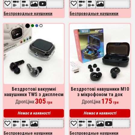
Беспроводные наушники
Беспроводные наушники
Бездротові вакуумні
Бездротові навушники M10
навушники TWS з дисплеєм
з мікрофоном та док
LED, вологозахист IPx4
305
станцією-кейсом,
175
ДропЦіна:
ДропЦіна:
грн
грн
Bluetooth 5.4 з кейсом.
бездротові bluetooth
Колір: чорний
навушники-гарнітура
Немає в наявності
Немає в наявності
Беспроводные наушники
Беспроводные наушники