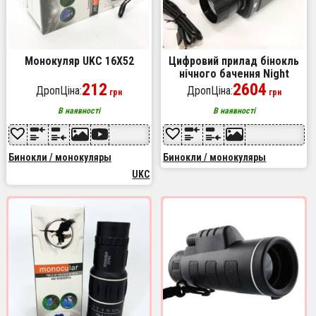
Монокуляр UKC 16X52
Цифровий прилад бінокль
нічного бачення Night
212
Vision NV-R6
2604
ДропЦіна:
ДропЦіна:
грн
грн
В наявності
В наявності
Бинокли / монокуляры
Бинокли / монокуляры
UKC