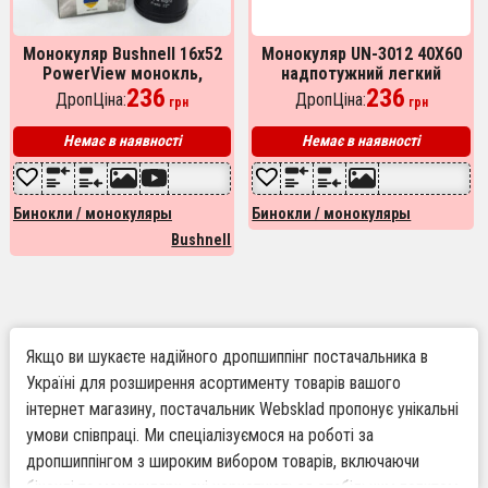
Монокуляр Bushnell 16x52
Монокуляр UN-3012 40X60
PowerView монокль,
надпотужний легкий
Бушнел, підзорна труба з
236
компактний з подвійним
236
ДропЦіна:
ДропЦіна:
грн
грн
чохлом
фокусуванням
Немає в наявності
Немає в наявності
Бинокли / монокуляры
Бинокли / монокуляры
Bushnell
Якщо ви шукаєте надійного дропшиппінг постачальника в
Україні для розширення асортименту товарів вашого
інтернет магазину, постачальник Websklad пропонує унікальні
умови співпраці. Ми спеціалізуємося на роботі за
дропшиппінгом з широким вибором товарів, включаючи
біноклі та монокуляри, які користуються стабільним попитом.