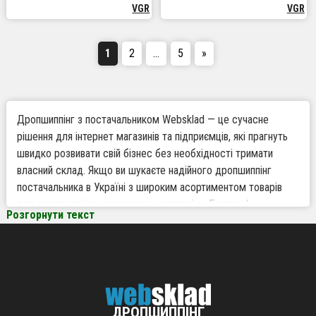
VGR
VGR
1
2
…
5
»
Дропшиппінг з постачальником Websklad — це сучасне
рішення для інтернет магазинів та підприємців, які прагнуть
швидко розвивати свій бізнес без необхідності тримати
власний склад. Якщо ви шукаєте надійного дропшиппінг
постачальника в Україні з широким асортиментом товарів
для дропшиппінгу, включаючи категорію «Бритви /
Розгорнути текст
епілятори», Websklad готовий запропонувати вигідні умови
співпраці та стабільну підтримку.
Чому варто працювати за дропшиппінгом з
Websklad
ДРОПШИППІНГ