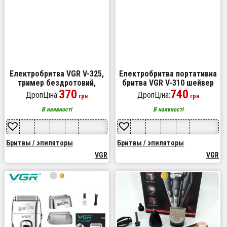
Електробритва VGR V-325,
Електробритва портативна
тример бездротовий,
бритва VGR V-310 шейвер
машинка чоловіча для
370
для гоління бороди та вусів
740
ДропЦіна:
ДропЦіна:
грн
грн
гоління, тример для вусів
з акумулятором
В наявності
В наявності
Бритвы / эпиляторы
Бритвы / эпиляторы
VGR
VGR