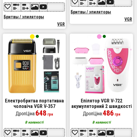
Бритвы / эпиляторы
Бритвы / эпиляторы
VGR
VGR
Електробритва портативна
Епілятор VGR V-722
чоловіча VGR V-357
акумуляторний 2 швидкості
професійна бритва Шейвер
648
32 пінцети з насадками.
486
ДропЦіна:
ДропЦіна:
грн
грн
Yellow
Колір: рожевий
В наявності
В наявності