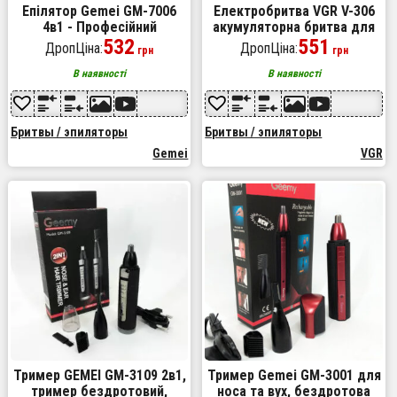
Епілятор Gemei GM-7006
Електробритва VGR V-306
4в1 - Професійний
акумуляторна бритва для
бездротовий епілятор
532
стрижки волосся, машинка
551
ДропЦіна:
ДропЦіна:
грн
грн
бритва з насадками
для стрижки бороди
триммер + пемза
В наявності
В наявності
Бритвы / эпиляторы
Бритвы / эпиляторы
Gemei
VGR
Тример GEMEI GM-3109 2в1,
Тример Gemei GM-3001 для
тример бездротовий,
носа та вух, бездротова