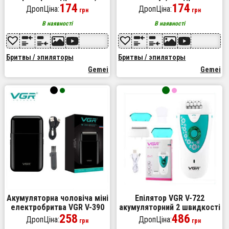
машинка чоловіча для
174
електробритва, тример для
174
ДропЦіна:
ДропЦіна:
грн
грн
гоління, бездротова
вусів, тример бездротовий
електробритва
В наявності
В наявності
Бритвы / эпиляторы
Бритвы / эпиляторы
Gemei
Gemei
Акумуляторна чоловіча міні
Епілятор VGR V-722
електробритва VGR V-390
акумуляторний 2 швидкості
для гоління бороди та вусів
258
32 пінцети з насадками,
486
ДропЦіна:
ДропЦіна:
грн
грн
шейвер Black
депілятор для волосся.