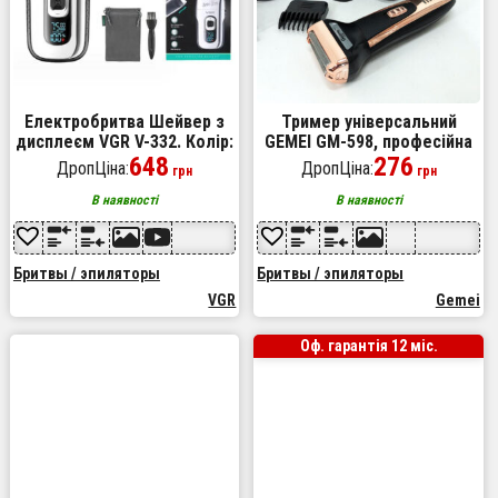
Електробритва Шейвер з
Тример універсальний
дисплеєм VGR V-332. Колір:
GEMEI GM-598, професійна
срібний
648
електробритва, бритва для
276
ДропЦіна:
ДропЦіна:
грн
грн
бороди. Колір: золотий
В наявності
В наявності
Бритвы / эпиляторы
Бритвы / эпиляторы
VGR
Gemei
Оф. гарантія 12 міс.