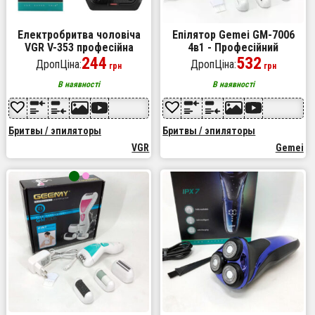
Електробритва чоловіча
Епілятор Gemei GM-7006
VGR V-353 професійна
4в1 - Професійний
бритва шейвер для сухого
244
бездротовий епілятор
532
ДропЦіна:
ДропЦіна:
грн
грн
гоління тример. Колір:
бритва з насадками
чорний
триммер + пемза
В наявності
В наявності
Бритвы / эпиляторы
Бритвы / эпиляторы
VGR
Gemei