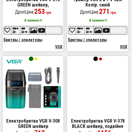
GREEN шейвер,
Колір: синій
Професійний шейвер-
253
271
ДропЦіна:
ДропЦіна:
грн
грн
електробритва, Портативна
бритва
В наявності
В наявності
Бритвы / эпиляторы
Бритвы / эпиляторы
VGR
VGR
Електробритва VGR V-308
Електробритва VGR V-378
GREEN шейвер
BLACK шейвер, подвійне
лезо, регулювання