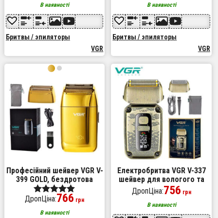
Колір: зелений
В наявності
В наявності
Бритвы / эпиляторы
Бритвы / эпиляторы
VGR
VGR
Професійний шейвер VGR V-
Електробритва VGR V-337
399 GOLD, бездротова
шейвер для вологого та
електробритва, бритва
сухого гоління, бритва для
756
ДропЦіна:
грн
766
триммер для бороди
бороди, тример механічний
ДропЦіна:
Оценка
грн
В наявності
5.00
В наявності
из 5