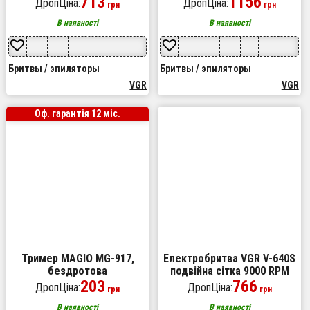
713
1156
ДропЦіна:
ДропЦіна:
грн
грн
потужності 7000-9000 RPM.
Колір: чорний
В наявності
В наявності
Бритвы / эпиляторы
Бритвы / эпиляторы
VGR
VGR
Оф. гарантія 12 міс.
Тример MAGIO MG-917,
Електробритва VGR V-640S
бездротова
подвійна сітка 9000 RPM
електробритва, триммер
203
766
ДропЦіна:
ДропЦіна:
грн
грн
для вусів, електробритва з
насадками для бороди
В наявності
В наявності