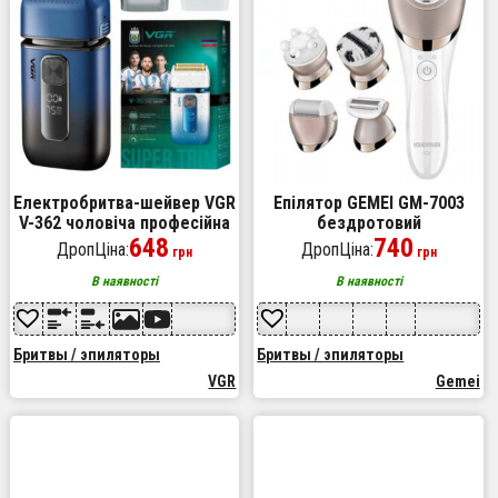
Електробритва-шейвер VGR
Епілятор GEMEI GM-7003
V-362 чоловіча професійна
бездротовий
для сухого гоління з
648
акумуляторний з 5
740
ДропЦіна:
ДропЦіна:
грн
грн
тримером. Колір: синій
насадками жіночий
В наявності
В наявності
Бритвы / эпиляторы
Бритвы / эпиляторы
VGR
Gemei