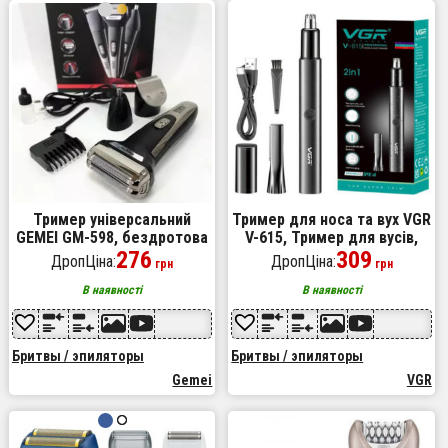
Тример універсальний
Тример для носа та вух VGR
GEMEI GM-598, бездротова
V-615, Тример для вусів,
електробритва, триммер
276
Електробритва з
309
ДропЦіна:
ДропЦіна:
грн
грн
для вусів. Колір:
насадками для бороди
платиновий
В наявності
В наявності
Бритвы / эпиляторы
Бритвы / эпиляторы
Gemei
VGR