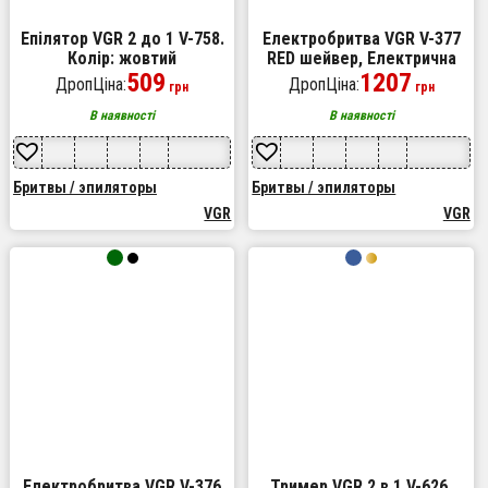
Епілятор VGR 2 до 1 V-758.
Електробритва VGR V-377
Колір: жовтий
RED шейвер, Електрична
509
акумуляторна бритва для
1207
ДропЦіна:
ДропЦіна:
грн
грн
гоління, шейвер чоловічий
В наявності
В наявності
Бритвы / эпиляторы
Бритвы / эпиляторы
VGR
VGR
Електробритва VGR V-376
Тример VGR 2 в 1 V-626.