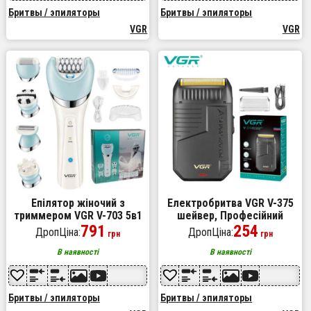
Бритвы / эпиляторы
Бритвы / эпиляторы
VGR
VGR
Епілятор жіночий з
Електробритва VGR V-375
триммером VGR V-703 5в1
шейвер, Професійний
для видалення волосся на
791
шейвер-електробритва,
254
ДропЦіна:
ДропЦіна:
грн
грн
тілі акумуляторна пемза
Електробритва-шейвер
масажна насадка
чоловічий
В наявності
В наявності
Бритвы / эпиляторы
Бритвы / эпиляторы