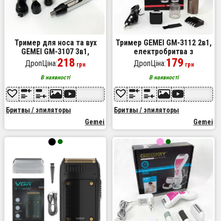
Тример для носа та вух
Тример GEMEI GM-3112 2в1,
GEMEI GM-3107 3в1,
електробритва з
електробритва з
218
насадками для бороди,
179
ДропЦіна:
ДропЦіна:
грн
грн
насадками для бороди,
триммер для бороди,
триммер для бороди
триммер бездротової
В наявності
В наявності
Бритвы / эпиляторы
Бритвы / эпиляторы
Gemei
Gemei