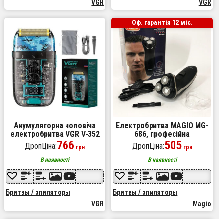
VGR
VGR
Оф. гарантія 12 міс.
Акумуляторна чоловіча
Електробритва MAGIO MG-
електробритва VGR V-352
686, професійна
для гоління бороди та вусів
766
електробритва, бритва для
505
ДропЦіна:
ДропЦіна:
грн
грн
шейвер для ідеальної
бороди, чоловіча машинка
гладкості
для гоління
В наявності
В наявності
Бритвы / эпиляторы
Бритвы / эпиляторы
VGR
Magio