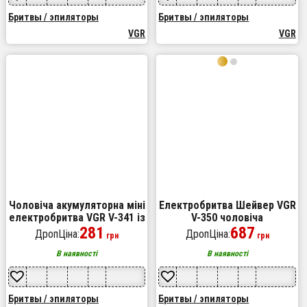
Бритвы / эпиляторы
Бритвы / эпиляторы
VGR
VGR
Чоловіча акумуляторна міні
Електробритва Шейвер VGR
електробритва VGR V-341 із
V-350 чоловіча
двома головками для
281
акумуляторна бритва для
687
ДропЦіна:
ДропЦіна:
грн
грн
гоління бороди та вусів
гоління з дисплеєм. Колір:
шейвер
золотий
В наявності
В наявності
Бритвы / эпиляторы
Бритвы / эпиляторы