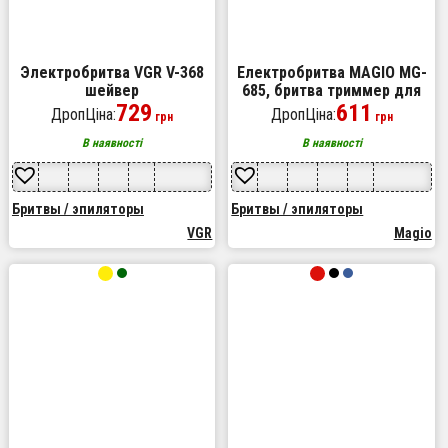
Электробритва VGR V-368
Електробритва MAGIO MG-
шейвер
685, бритва триммер для
729
бороди, машинка для
611
ДропЦіна:
ДропЦіна:
грн
грн
стрижки бороди
В наявності
В наявності
Бритвы / эпиляторы
Бритвы / эпиляторы
VGR
Magio