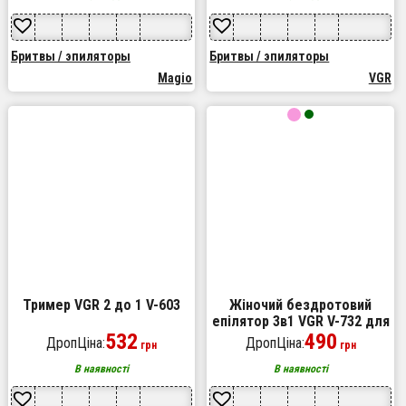
Бритвы / эпиляторы
Бритвы / эпиляторы
Magio
VGR
Тример VGR 2 до 1 V-603
Жіночий бездротовий
епілятор 3в1 VGR V-732 для
532
ніг та зони бікіні з
490
ДропЦіна:
ДропЦіна:
грн
грн
підсвічуванням та
дисплеєм. Колір: рожевий
В наявності
В наявності