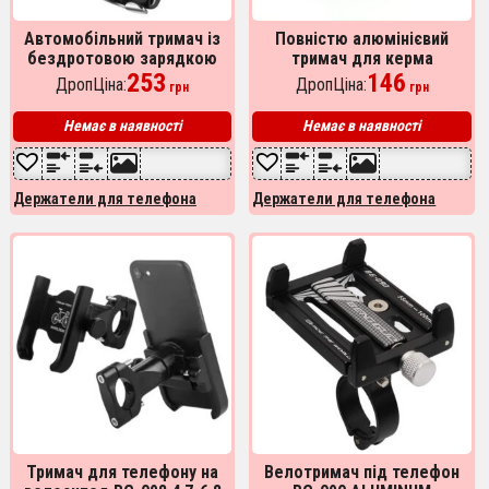
Автомобільний тримач із
Повністю алюмінієвий
бездротовою зарядкою
тримач для керма
Smart Sensor S5
253
велосипеда BG-087,
146
ДропЦіна:
ДропЦіна:
грн
грн
Кріплення телефону на
мотоцикл
Немає в наявності
Немає в наявності
Держатели для телефона
Держатели для телефона
Тримач для телефону на
Велотримач під телефон