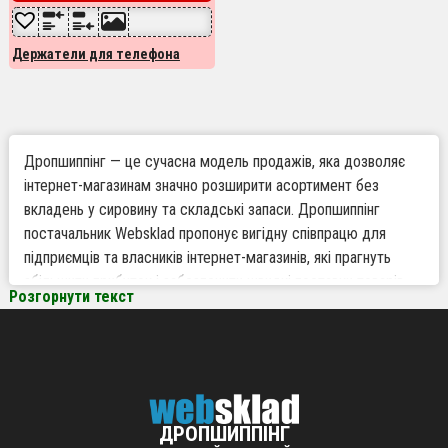
Держатели для телефона
Дропшиппінг — це сучасна модель продажів, яка дозволяє
інтернет-магазинам значно розширити асортимент без
вкладень у сировину та складські запаси. Дропшиппінг
постачальник Websklad пропонує вигідну співпрацю для
підприємців та власників інтернет-магазинів, які прагнуть
збільшити прибуток і забезпечити швидкі поставки товарів
Розгорнути текст
для дропшиппінгу по Україні та за її межами. Співпраця з
Websklad — це надійний шлях до розвитку вашого бізнесу з
мінімальними ризиками та максимальною ефективністю.
Чому варто працювати по дропшиппінгу з
ДРОПШИППІНГ
Websklad