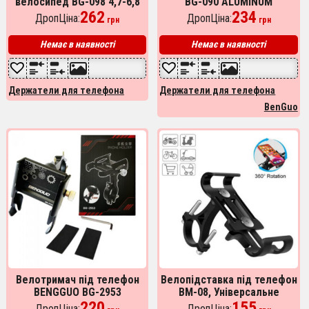
велосипед BG-098 4,7-6,8
BG-090 ALUMINUM
дюймів, Тримач для
262
велосипедний тримач,
234
ДропЦіна:
ДропЦіна:
грн
грн
телефону на спортивний
Тримач на кермо
велосипед
велосипеда
Немає в наявності
Немає в наявності
Держатели для телефона
Держатели для телефона
BenGuo
Велотримач під телефон
Велопідставка під телефон
BENGGUO BG-2953
BM-08, Універсальне
ALUMINUM велосипедний
220
кріплення для смартфона
155
ДропЦіна:
ДропЦіна: