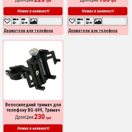
грн
грн
тримач
на кермо велосипеда
Немає в наявності
Немає в наявності
Держатели для телефона
Держатели для телефона
Велосипедний тримач для
телефону BG-699, Тримач
для телефону мопеда,
230
ДропЦіна:
грн
Тримач для телефону на
кермо
Немає в наявності