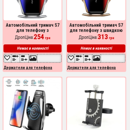
Автомобільний тримач S7
Автомобільний тримач S7
для телефону з
для телефону з швидкою
бездротовим швидким
254
зарядкою S7. Колір:
313
ДропЦіна:
ДропЦіна:
грн
грн
заряджання flying wings.
золотий
Колір: срібний
Немає в наявності
Немає в наявності
Держатели для телефона
Держатели для телефона