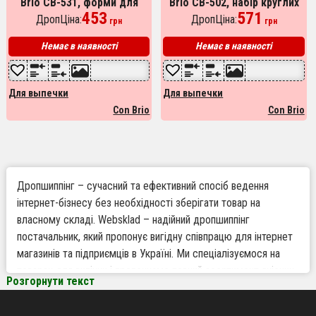
Brio CB-531, форми для
Brio CB-502, набір круглих
запікання в духовці,
453
роз'ємних форм, металева
571
ДропЦіна:
ДропЦіна:
грн
грн
металева форма для
форма для випічки
випікання
Немає в наявності
Немає в наявності
Для выпечки
Для выпечки
Con Brio
Con Brio
Дропшиппінг – сучасний та ефективний спосіб ведення
інтернет-бізнесу без необхідності зберігати товар на
власному складі. Websklad – надійний дропшиппінг
постачальник, який пропонує вигідну співпрацю для інтернет
магазинів та підприємців в Україні. Ми спеціалізуємося на
товарах для випічки і пропонуємо повний асортимент якісних
Розгорнути текст
продуктів та аксесуарів, забезпечуючи зручну роботу по
дропшиппінгу, що дозволяє розширити асортимент вашого