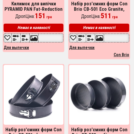
Килимок для випічки
Набір роз'ємних форм Con
PYRAMID PAN Fat-Reduction
Brio CB-501 Eco Granite,
151
металева форма для
511
ДропЦіна:
ДропЦіна:
грн
грн
випікання набір, кругла
форма
Немає в наявності
Немає в наявності
Для выпечки
Для выпечки
Con Brio
Набір роз'ємних форм Con
Набір роз'ємних форм Con