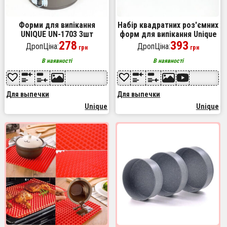
Форми для випікання
Набір квадратних роз'ємних
UNIQUE UN-1703 3шт
форм для випікання Unique
діаметр 24, 26, 28 см набір
278
UN-1704 20/22/24 см
393
ДропЦіна:
ДропЦіна:
грн
грн
форм для тортів бісквітів
кексів
В наявності
В наявності
Для выпечки
Для выпечки
Unique
Unique