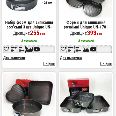
Набір форм для випікання
Форми для випікання
роз'ємні 3 шт Unique UN-
рознімні Unique UN-1701
1702, металева форма для
255
набір форм 6шт для
393
ДропЦіна:
ДропЦіна:
грн
грн
випікання набір
випікання кондитерські
В наявності
В наявності
Для выпечки
Для выпечки
Unique
Unique