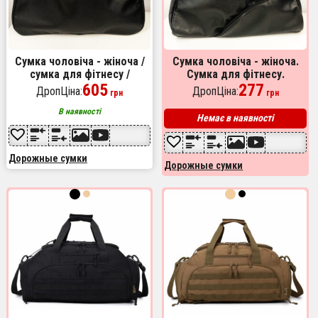
Сумка чоловіча - жіноча /
Сумка чоловіча - жіноча.
сумка для фітнесу /
Сумка для фітнесу.
Дорожня сумка, Сумка для
605
Дорожня сумка. модель
277
ДропЦіна:
ДропЦіна:
грн
грн
речей у літак
5537
В наявності
Немає в наявності
Дорожные сумки
Дорожные сумки