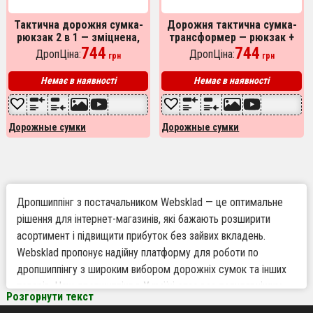
Тактична дорожня сумка-
Дорожня тактична сумка-
рюкзак 2 в 1 — зміцнена,
трансформер — рюкзак +
універсальна чорна
744
сумка через плече
744
ДропЦіна:
ДропЦіна:
грн
грн
Немає в наявності
Немає в наявності
Дорожные сумки
Дорожные сумки
Дропшиппінг з постачальником Websklad — це оптимальне
рішення для інтернет-магазинів, які бажають розширити
асортимент і підвищити прибуток без зайвих вкладень.
Websklad пропонує надійну платформу для роботи по
дропшиппінгу з широким вибором дорожніх сумок та інших
товарів. Наш дропшиппінг в Україні стає все популярнішим
Розгорнути текст
завдяки зручності, швидкості обробки замовлень і вигідним