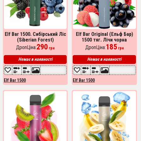
Elf Bar 1500. Сибірський Ліс
Elf Bar Original (Ельф Бар)
(Siberian Forest)
1500 тяг. Лічи чорна
290
смородина (Lychee
185
ДропЦіна:
ДропЦіна:
грн
грн
blackcurrant)
Немає в наявності
Немає в наявності
Elf Bar 1500
Elf Bar 1500