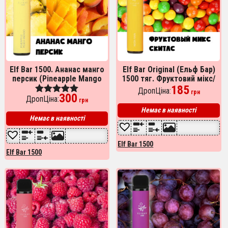
Elf Bar 1500. Ананас манго
Elf Bar Original (Ельф Бар)
персик (Pineapple Mango
1500 тяг. Фруктовий мікс/
Peach)
скітлс
185
ДропЦіна:
грн
300
ДропЦіна:
Оценка
грн
5.00
Немає в наявності
из 5
Немає в наявності
Elf Bar 1500
Elf Bar 1500