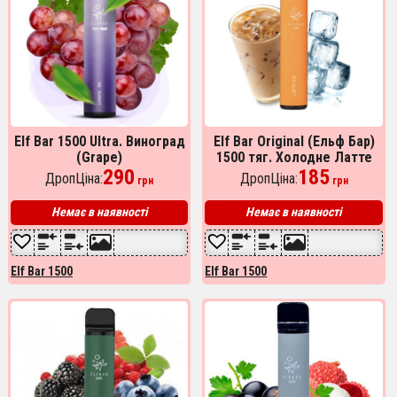
Elf Bar 1500 Ultra. Виноград
Elf Bar Original (Ельф Бар)
(Grape)
1500 тяг. Холодне Латте
290
(Latte ice)
185
ДропЦіна:
ДропЦіна:
грн
грн
Немає в наявності
Немає в наявності
Elf Bar 1500
Elf Bar 1500