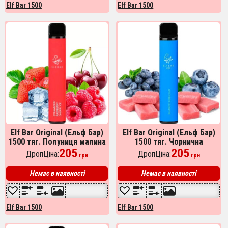
Elf Bar 1500
Elf Bar 1500
Elf Bar Original (Ельф Бар)
Elf Bar Original (Ельф Бар)
1500 тяг. Полуниця малина
1500 тяг. Чорнична
вишня (Strawberry
205
жувальна гумка (Blueberry
205
ДропЦіна:
ДропЦіна:
грн
грн
Raspberry Cherry)
bubble gum)
Немає в наявності
Немає в наявності
Elf Bar 1500
Elf Bar 1500