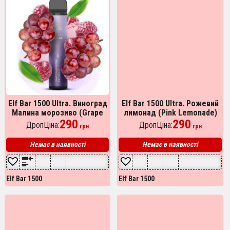
Elf Bar 1500 Ultra. Виноград
Elf Bar 1500 Ultra. Рожевий
Малина морозиво (Grape
лимонад (Pink Lemonade)
Raspberry Ice Cream)
290
290
ДропЦіна:
ДропЦіна:
грн
грн
Немає в наявності
Немає в наявності
Elf Bar 1500
Elf Bar 1500