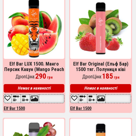
Elf Bar LUX 1500. Манго
Elf Bar Original (Ельф Бар)
Персик Кавун (Mango Peach
1500 тяг. Полуниця ківі
Watermelon)
290
(Strawberry Kiwi)
185
ДропЦіна:
ДропЦіна:
грн
грн
Немає в наявності
Немає в наявності
Elf Bar 1500
Elf Bar 1500