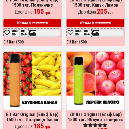
1500 тяг. Полуничне
1500 тяг. Кавун Лимон
морозиво (Strawberry ice
185
(Watermelon Lemon)
205
ДропЦіна:
ДропЦіна:
грн
грн
cream)
Немає в наявності
Немає в наявності
Elf Bar 1500
Elf Bar 1500
Elf Bar Original (Ельф Бар)
Elf Bar Original (Ельф Бар)
1500 тяг. Полуниця банан
1500 тяг. Яблуко та персик
185
ДропЦіна:
грн