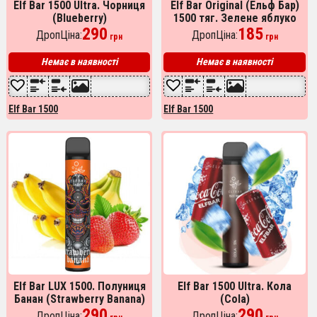
Elf Bar 1500 Ultra. Чорниця
Elf Bar Original (Ельф Бар)
(Blueberry)
1500 тяг. Зелене яблуко
290
(Green apple)
185
ДропЦіна:
ДропЦіна:
грн
грн
Немає в наявності
Немає в наявності
Elf Bar 1500
Elf Bar 1500
Elf Bar LUX 1500. Полуниця
Elf Bar 1500 Ultra. Кола
Банан (Strawberry Banana)
(Cola)
290
290
ДропЦіна:
ДропЦіна: