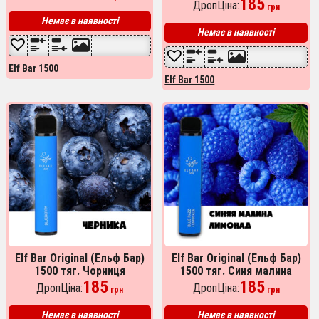
185
ДропЦіна:
Оценка
грн
5.00
Немає в наявності
из 5
Немає в наявності
Elf Bar 1500
Elf Bar 1500
Elf Bar Original (Ельф Бар)
Elf Bar Original (Ельф Бар)
1500 тяг. Чорниця
1500 тяг. Синя малина
185
лимонад
185
ДропЦіна:
ДропЦіна:
грн
грн
Немає в наявності
Немає в наявності