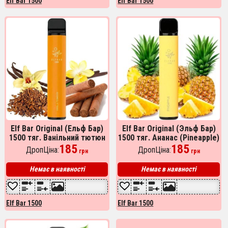
Elf Bar 1500
Elf Bar 1500
Elf Bar Original (Ельф Бар)
Elf Bar Original (Эльф Бар)
1500 тяг. Ванільний тютюн
1500 тяг. Ананас (Pineapple)
(Vanilla Tobacco)
185
185
ДропЦіна:
ДропЦіна:
грн
грн
Немає в наявності
Немає в наявності
Elf Bar 1500
Elf Bar 1500