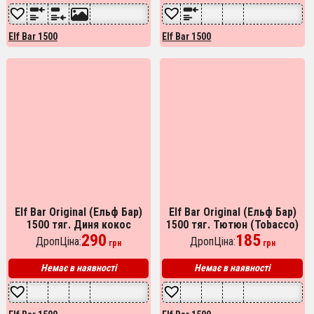
Elf Bar 1500
Elf Bar 1500
Elf Bar Original (Ельф Бар)
Elf Bar Original (Ельф Бар)
1500 тяг. Диня кокос
1500 тяг. Тютюн (Tobacco)
(Coconut melon)
290
185
ДропЦіна:
ДропЦіна:
грн
грн
Немає в наявності
Немає в наявності