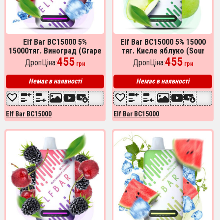
Elf Bar BC15000 5%
Elf Bar BC15000 5% 15000
15000тяг. Виноград (Grape
тяг. Кисле яблуко (Sour
Ice)
455
Apple)
455
ДропЦіна:
ДропЦіна:
грн
грн
Немає в наявності
Немає в наявності
Elf Bar BC15000
Elf Bar BC15000