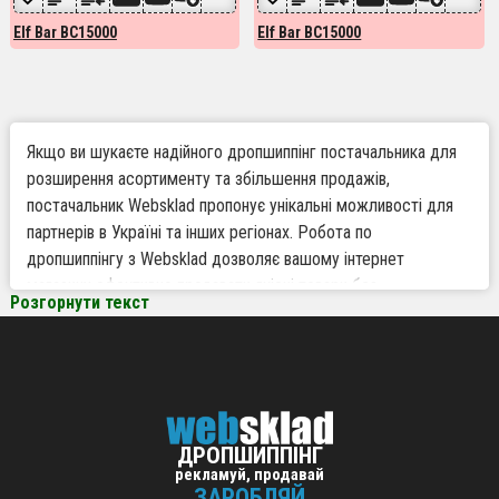
Elf Bar BC15000
Elf Bar BC15000
Якщо ви шукаєте надійного дропшиппінг постачальника для
розширення асортименту та збільшення продажів,
постачальник Websklad пропонує унікальні можливості для
партнерів в Україні та інших регіонах. Робота по
дропшиппінгу з Websklad дозволяє вашому інтернет
магазину ефективно продавати якісні товари без
Розгорнути текст
необхідності тримати власний склад і закуповувати оборотні
позиції заздалегідь. У категорії Elf Bar BC15000 ви знайдете
популярні та затребувані товари для дропшиппінгу - відмінне
рішення для успішного бізнесу.
ДРОПШИППІНГ
Чому варто працювати по дропшиппінгу з
рекламуй, продавай
Websklad
ЗАРОБЛЯЙ