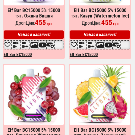
Elf Bar BC15000 5% 15000
Elf Bar BC15000 5% 15000
тяг. Ожина Вишня
тяг. Кавун (Watermelon Ice)
(Blackberry Cherry)
455
455
ДропЦіна:
ДропЦіна:
грн
грн
Немає в наявності
Немає в наявності
Elf Bar BC15000
Elf Bar BC15000
Elf Bar BC15000 5% 15000
Elf Bar BC15000 5% 15000