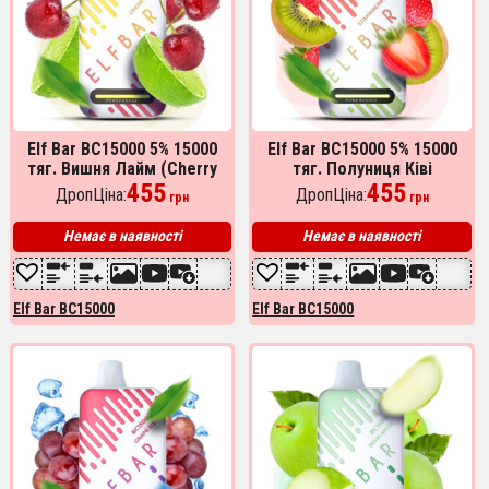
Elf Bar BC15000 5% 15000
Elf Bar BC15000 5% 15000
тяг. Вишня Лайм (Cherry
тяг. Полуниця Ківі
Lime)
455
(Strawberry Kiwi)
455
ДропЦіна:
ДропЦіна:
грн
грн
Немає в наявності
Немає в наявності
Elf Bar BC15000
Elf Bar BC15000