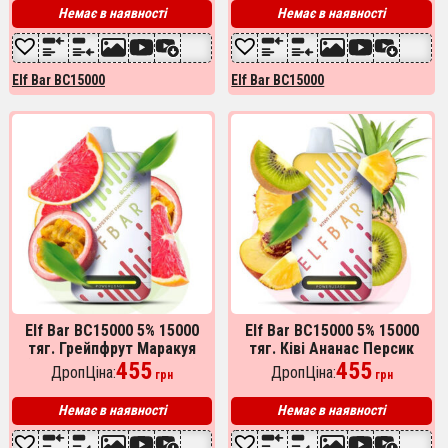
Немає в наявності
Немає в наявності
Elf Bar BC15000
Elf Bar BC15000
Elf Bar BC15000 5% 15000
Elf Bar BC15000 5% 15000
тяг. Грейпфрут Маракуя
тяг. Ківі Ананас Персик
(Grapefruit Passion fruit)
455
(Kiwi Pineapple Peach)
455
ДропЦіна:
ДропЦіна:
грн
грн
Немає в наявності
Немає в наявності