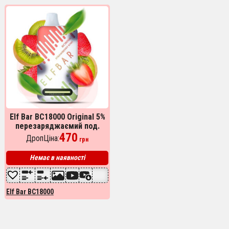
Elf Bar BC18000 Original 5%
перезаряджаємий под.
Полуниця Ківі (Strawberry
470
ДропЦіна:
грн
Kiwi)
Немає в наявності
Elf Bar BC18000