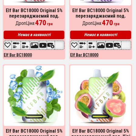
Elf Bar BC18000 Original 5%
Elf Bar BC18000 Original 5%
перезаряджаємий под.
перезаряджаємий под.
Персик Манго Кавун (Peach
470
Синя Малина (Blue Razz Ice)
470
ДропЦіна:
ДропЦіна:
грн
грн
Mango Watermelon)
Немає в наявності
Немає в наявності
Elf Bar BC18000
Elf Bar BC18000
Elf Bar BC18000 Original 5%
Elf Bar BC18000 Original 5%