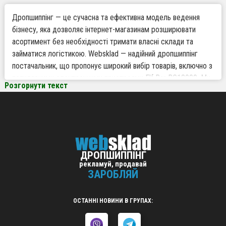
Дропшиппінг — це сучасна та ефективна модель ведення
бізнесу, яка дозволяє інтернет-магазинам розширювати
асортимент без необхідності тримати власні склади та
займатися логістикою. Websklad — надійний дропшиппінг
постачальник, що пропонує широкий вибір товарів, включно з
популярними електронними пристроями Elf Bar BC18000. Ми
Розгорнути текст
забезпечуємо вигідні умови співпраці та швидкі поставки в
Україні, роблячи роботу з дропшиппінгу простою та
прибутковою.
Чому варто працювати за дропшиппінгом з
ДРОПШИППІНГ
Websklad
рекламуй, продавай
ЗАРОБЛЯЙ
Великий асортимент товарів — широкий вибір продукції,
включаючи Elf Bar BC18000 та інші популярні позиції для
дропшиппінгу.
ОСТАННІ НОВИНИ В ГРУПАХ:
Робота без власного складу — позбавтеся витрат на
зберігання та логістику.