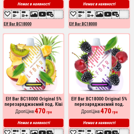
Немає в наявності
Немає в наявності
Elf Bar BC18000
Elf Bar BC18000
Elf Bar BC18000 Original 5%
Elf Bar BC18000 Original 5%
перезаряджаємий под. Ківі
перезаряджаємий под.
Ананас Персік (Kiwi
470
Ожина Вишня (Blackberry
470
ДропЦіна:
ДропЦіна:
грн
грн
Pineapple Peach)
Cherry)
Немає в наявності
Немає в наявності