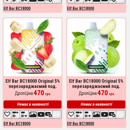
Elf Bar BC18000
Elf Bar BC18000
Elf Bar BC18000 Original 5%
Elf Bar BC18000 Original 5%
перезаряджаємий под.
перезаряджаємий под.
Полуниця Банан (Strawberry
470
Кисле Яблуко (Sour Apple)
470
ДропЦіна:
ДропЦіна:
грн
грн
Banana)
Немає в наявності
Немає в наявності
Elf Bar BC18000
Elf Bar BC18000