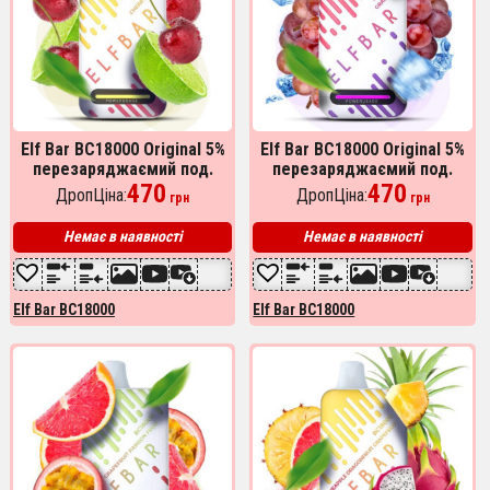
Elf Bar BC18000 Original 5%
Elf Bar BC18000 Original 5%
перезаряджаємий под.
перезаряджаємий под.
Вишня Лайм (Cherry Lime)
470
Виноград (Grape Ice)
470
ДропЦіна:
ДропЦіна:
грн
грн
Немає в наявності
Немає в наявності
Elf Bar BC18000
Elf Bar BC18000