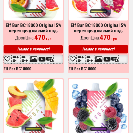
Elf Bar BC18000 Original 5%
Elf Bar BC18000 Original 5%
перезаряджаємий под.
перезаряджаємий под.
Грейпфрут Маракуя
470
Ананас Драконів фрукт
470
ДропЦіна:
ДропЦіна:
грн
грн
(Grapefruit Passion Fruit)
Грейпфрут (Pineapple
Dragonfruit Grapefruit)
Немає в наявності
Немає в наявності
Elf Bar BC18000
Elf Bar BC18000