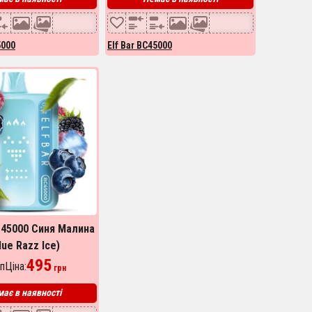
5000
Elf Bar BC45000
BC45000 Синя Малина
lue Razz Ice)
495
пЦіна:
грн
ає в наявності