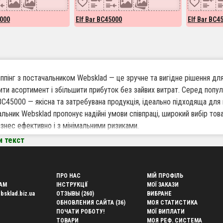
5000
Elf Bar BC45000
Elf Bar BC4
пінг з постачальником Websklad — це зручне та вигідне рішення для і
ти асортимент і збільшити прибуток без зайвих витрат. Серед попул
 BC45000 — якісна та затребувана продукція, ідеально підходяща для
льник Websklad пропонує надійні умови співпраці, широкий вибір тов
ізнес ефективно і з мінімальними ризиками.
и текст
варто працювати по дропшиппінгу з Websklad
кий асортимент товарів — у наявності актуальні та затребувані позиці
ПРО НАС
МІЙ ПРОФІЛЬ
та без власного складу — позбавтеся від необхідності зберігати тов
AM
ІНСТРУКЦІЇ
МОЇ ЗАКАЗИ
bsklad.biz.ua
ОТЗЫВЫ (260)
ВИБРАНЕ
ка відправка замовлень — оперативна обробка та відвантаження по в
ОБНОВЛЕНИЯ САЙТА (36)
МОЯ СТАТИСТИКА
одить для інтернет-магазинів — зручні умови та інструменти для онл
ПОЧАТИ РОБОТУ!
МОЇ ВИПЛАТИ
дні умови співпраці — прозора система ціноутворення та гнучкі тариф
ТОВАРИ
МОЯ РЕФ. СИСТЕМА