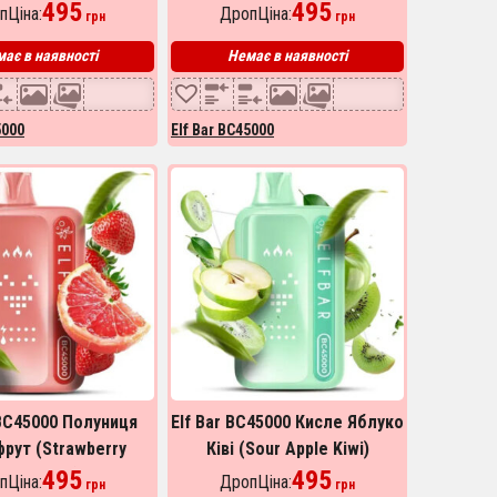
kcurrant Grape)
495
495
пЦіна:
ДропЦіна:
грн
грн
ає в наявності
Немає в наявності
5000
Elf Bar BC45000
 BC45000 Полуниця
Elf Bar BC45000 Кисле Яблуко
рут (Strawberry
Ківі (Sour Apple Kiwi)
Grapefruit)
495
495
пЦіна:
ДропЦіна:
грн
грн