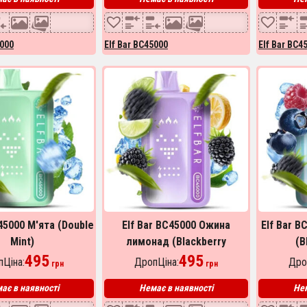
5000
Elf Bar BC45000
Elf Bar BC4
45000 М'ята (Double
Elf Bar BC45000 Ожина
Elf Bar 
Mint)
лимонад (Blackberry
(B
495
Lemonade)
495
Ціна:
ДропЦіна:
Дро
грн
грн
ає в наявності
Немає в наявності
Нем