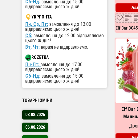
Сб-Нд:
замовлення до 15:00
відправляємо цього ж дня!
Нем
УКРПОЧТА
Пн, Ср, Пт:
замовлення до 13:00
Elf Bar BC4
відправляємо цього ж дня!
Сб:
замовлення до 12:00 відправляємо
цього ж дня!
Вт, Чт:
наразі не відправляємо.
ROZETKA
Пн-Пт:
замовлення до 17:00
відправляємо цього ж дня!
Сб-Нд:
замовлення до 15:00
відправляємо цього ж дня!
ТОВАРНІ ЗМІНИ
Elf Bar
08.08.2026
Малина
Raspbe
Дроп
06.08.2026
Нем