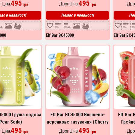
495
Raspberry Lime)
495
(Blac
Ціна:
ДропЦіна:
Дро
грн
грн
ає в наявності
Немає в наявності
Нем
5000
Elf Bar BC45000
Elf Bar BC4
C45000 Груша содова
Elf Bar BC45000 Вишнево-
Elf Bar
Pear Soda)
персикове газування (Cherry
Грейпф
495
Peach Soda)
495
Ціна:
ДропЦіна:
Дро
грн
грн