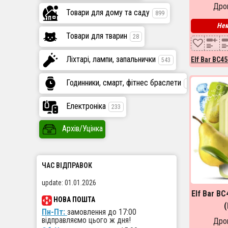
Дроп
Товари для дому та саду
899
Нем
Товари для тварин
28
Ліхтарі, лампи, запальнички
Elf Bar BC4
543
Годинники, смарт, фітнес браслети
447
Електроніка
233
Архів/Уцінка
ЧАС ВІДПРАВОК
update: 01.01.2026
Elf Bar B
НОВА ПОШТА
(
Пн-Пт:
замовлення до 17:00
відправляємо цього ж дня!
Дроп