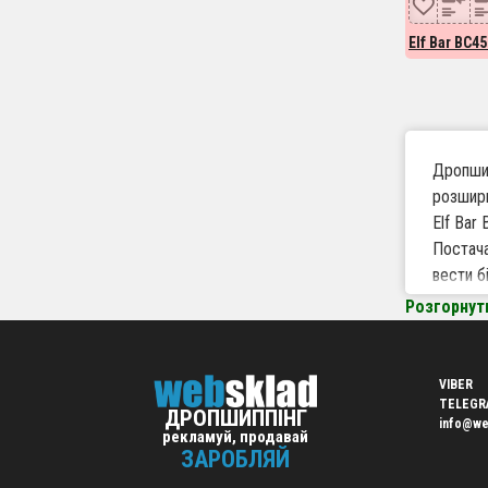
Elf Bar BC4
Дропшип
розшири
Elf Bar
Постача
вести б
Розгорнут
Чому 
Вели
VIBER
Робо
TELEGR
ДРОПШИППІНГ
info@we
Швид
рекламуй, продавай
Підх
ЗАРОБЛЯЙ
Вигі