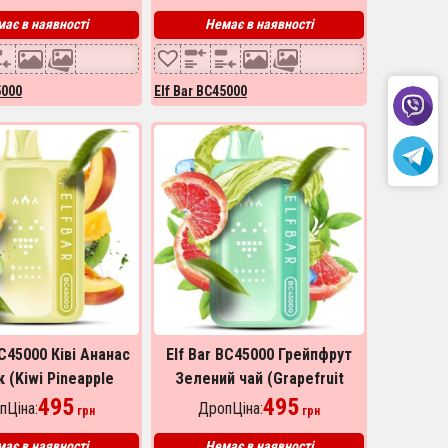
ає в наявності
Немає в наявності
5000
Elf Bar BC45000
BC45000 Ківі Ананас
Elf Bar BC45000 Грейпфрут
 (Kiwi Pineapple
Зелений чай (Grapefruit
Peach)
495
Green Tea)
495
пЦіна:
ДропЦіна:
грн
грн
ає в наявності
Немає в наявності