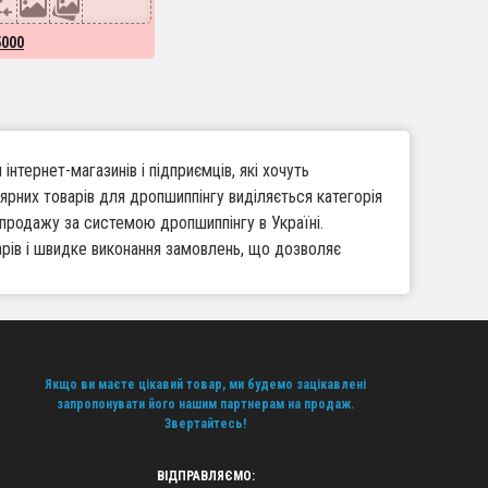
5000
нтернет-магазинів і підприємців, які хочуть
ярних товарів для дропшиппінгу виділяється категорія
 продажу за системою дропшиппінгу в Україні.
арів і швидке виконання замовлень, що дозволяє
ї, включаючи Elf Bar BC45000 та інші категорії
Якщо ви маєте цікавий товар, ми будемо зацікавлені
ар, ми забезпечуємо логістику та відправку
запропонувати його нашим партнерам на продаж.
Звертайтесь!
сій території України
айн продажів
ВІДПРАВЛЯЄМО:
и