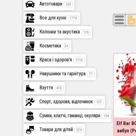
Автотовари
263
Все для кухні
1770
Колонки та акустика
126
Косметика
34
Краса і здоров'я
1116
Навушники та гарнітура
77
Взуття
415
Спорт, здоровя, відпочинок
107
Сумки, клатчі, гаманці, окуляри
194
Elf Bar 
Товари для дітей
224
вибух (P