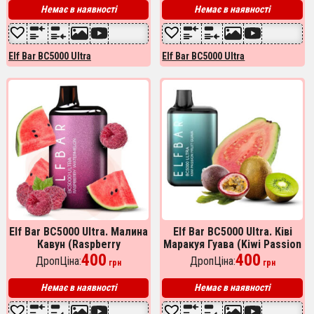
Немає в наявності
Немає в наявності
Elf Bar BC5000 Ultra
Elf Bar BC5000 Ultra
Elf Bar BC5000 Ultra. Малина
Elf Bar BC5000 Ultra. Ківі
Кавун (Raspberry
Маракуя Гуава (Kiwi Passion
Watermelon)
400
Fruit Guava)
400
ДропЦіна:
ДропЦіна:
грн
грн
Немає в наявності
Немає в наявності