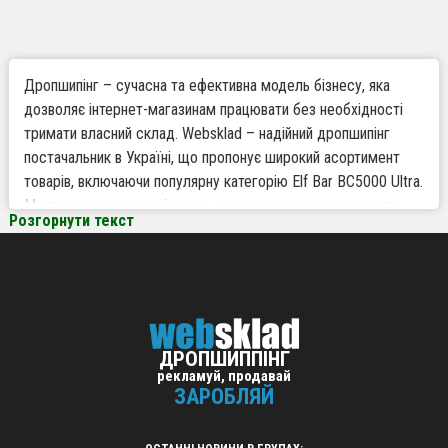
Дропшипінг – сучасна та ефективна модель бізнесу, яка
дозволяє інтернет-магазинам працювати без необхідності
тримати власний склад. Websklad – надійний дропшипінг
постачальник в Україні, що пропонує широкий асортимент
товарів, включаючи популярну категорію Elf Bar BC5000 Ultra.
Ми пропонуємо зручні умови для тих, хто хоче розширити
Розгорнути текст
асортимент і збільшити прибуток без зайвих витрат та
ризиків.
Чому варто працювати за дропшипінгом з
Websklad
ДРОПШИППІНГ
рекламуй, продавай
Великий асортимент товарів – у нас ви знайдете актуальні
ЗАРОБЛЯЙ
та затребувані продукти, включаючи товари для
дропшипінгу з категорії Elf Bar BC5000 Ultra.