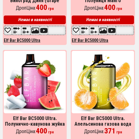
Виноград Диня (Grape
Полуниця Манго
Honeydew)
400
(Strawberry Mango)
400
ДропЦіна:
ДропЦіна:
грн
грн
Немає в наявності
Немає в наявності
Elf Bar BC5000 Ultra
Elf Bar BC5000 Ultra
Elf Bar BC5000 Ultra.
Elf Bar BC5000 Ultra.
Полунично-кавунова жуйка
Апельсинова газова вода
(Strawberry Watermelon
400
(Orange Soda)
371
ДропЦіна:
ДропЦіна:
грн
грн
Bubble Gum)