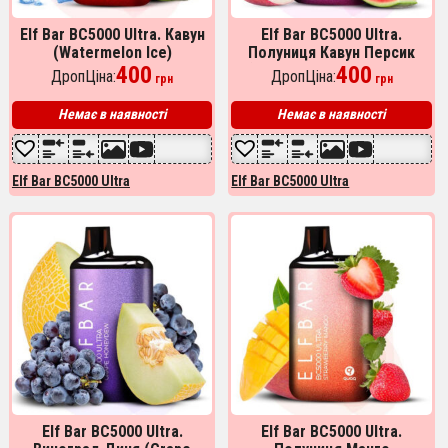
Elf Bar BC5000 Ultra. Кавун
Elf Bar BC5000 Ultra.
(Watermelon Ice)
Полуниця Кавун Персик
400
(Strawberry Watermelon
400
ДропЦіна:
ДропЦіна:
грн
грн
Peach)
Немає в наявності
Немає в наявності
Elf Bar BC5000 Ultra
Elf Bar BC5000 Ultra
Elf Bar BC5000 Ultra.
Elf Bar BC5000 Ultra.