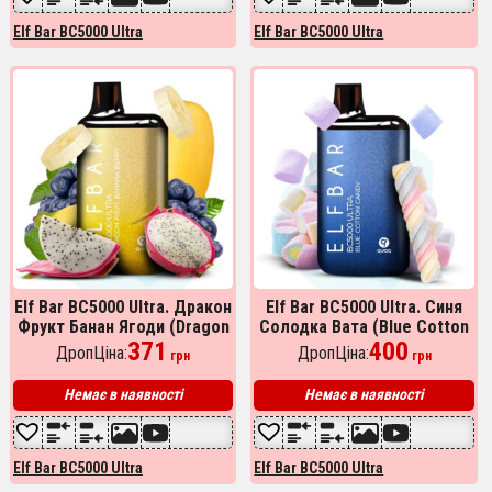
Elf Bar BC5000 Ultra
Elf Bar BC5000 Ultra
Elf Bar BC5000 Ultra. Дракон
Elf Bar BC5000 Ultra. Синя
Фрукт Банан Ягоди (Dragon
Солодка Вата (Blue Cotton
Fruit Banana Berry)
371
Candy)
400
ДропЦіна:
ДропЦіна:
грн
грн
Немає в наявності
Немає в наявності
Elf Bar BC5000 Ultra
Elf Bar BC5000 Ultra