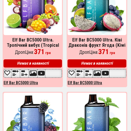
Elf Bar BC5000 Ultra.
Elf Bar BC5000 Ultra. Ківі
Тропічний вибух (Tropical
Драконів фрукт Ягода (Kiwi
Rainbow Blast)
371
Dragon Fruit Berry)
371
ДропЦіна:
ДропЦіна:
грн
грн
Немає в наявності
Немає в наявності
Elf Bar BC5000 Ultra
Elf Bar BC5000 Ultra