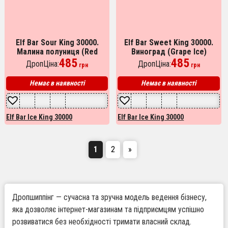
Elf Bar Sour King 30000.
Elf Bar Sweet King 30000.
Малина полуниця (Red
Виноград (Grape Ice)
Raspberry Strawberry)
485
485
ДропЦіна:
ДропЦіна:
грн
грн
Немає в наявності
Немає в наявності
Elf Bar Ice King 30000
Elf Bar Ice King 30000
1
2
»
Дропшиппінг — сучасна та зручна модель ведення бізнесу,
яка дозволяє інтернет-магазинам та підприємцям успішно
розвиватися без необхідності тримати власний склад.