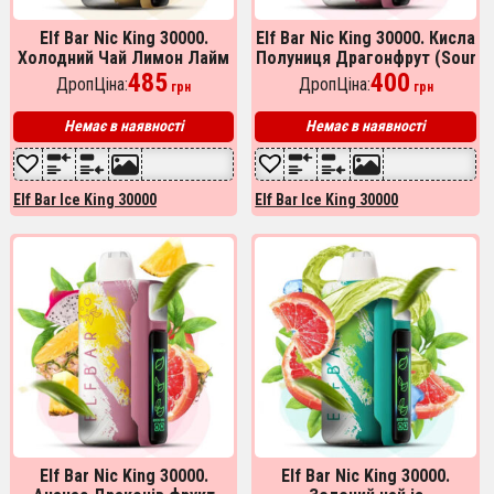
Elf Bar Nic King 30000.
Elf Bar Nic King 30000. Кисла
Холодний Чай Лимон Лайм
Полуниця Драгонфрут (Sour
(Lemon Lime Ice Tea)
485
Strawberry Dragonfruit)
400
ДропЦіна:
ДропЦіна:
грн
грн
Немає в наявності
Немає в наявності
Elf Bar Ice King 30000
Elf Bar Ice King 30000
Elf Bar Nic King 30000.
Elf Bar Nic King 30000.