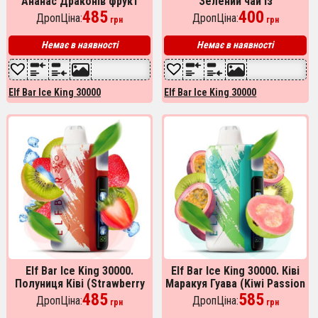
Ананас Драконів фрукт
Зелений чай із
Грейпфрут (Pineapple
485
грейпфрутом (Grapefruit
400
ДропЦіна:
ДропЦіна:
грн
грн
Dragonfruit Grapefruit)
Green Tea)
Немає в наявності
Немає в наявності
Elf Bar Ice King 30000
Elf Bar Ice King 30000
Elf Bar Ice King 30000.
Elf Bar Ice King 30000. Ківі
Полуниця Ківі (Strawberry
Маракуя Гуава (Kiwi Passion
Kiwi Ice)
485
Fruit Guava)
585
ДропЦіна:
ДропЦіна:
грн
грн