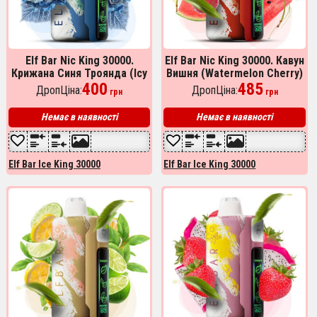
Elf Bar Nic King 30000.
Elf Bar Nic King 30000. Кавун
Крижана Синя Троянда (Icy
Вишня (Watermelon Cherry)
Blue Rose)
400
485
ДропЦіна:
ДропЦіна:
грн
грн
Немає в наявності
Немає в наявності
Elf Bar Ice King 30000
Elf Bar Ice King 30000