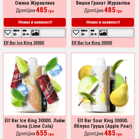
Ожина Журавлина
Вишня Гранат Журавліна
(Blackberry Cranberry)
485
(Cherry Pomegranate
485
ДропЦіна:
ДропЦіна:
грн
грн
Cranberry)
Немає в наявності
Немає в наявності
Elf Bar Ice King 30000
Elf Bar Ice King 30000
Elf Bar Ice King 30000. Лайм
Elf Bar Sour King 30000.
Кола (Lime Cola)
Яблуко Груша (Apple Pear)
655
485
ДропЦіна:
ДропЦіна:
грн
грн