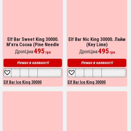
Elf Bar Sweet King 30000.
Elf Bar Nic King 30000. Лайм
М'ята Сосна (Pine Needle
(Key Lime)
Mint)
495
495
ДропЦіна:
ДропЦіна:
грн
грн
Немає в наявності
Немає в наявності
Elf Bar Ice King 30000
Elf Bar Ice King 30000