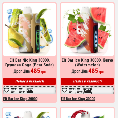
Elf Bar Nic King 30000.
Elf Bar Ice King 30000. Кавун
Грушова Сода (Pear Soda)
(Watermelon)
485
485
ДропЦіна:
ДропЦіна:
грн
грн
Немає в наявності
Немає в наявності
Elf Bar Ice King 30000
Elf Bar Ice King 30000