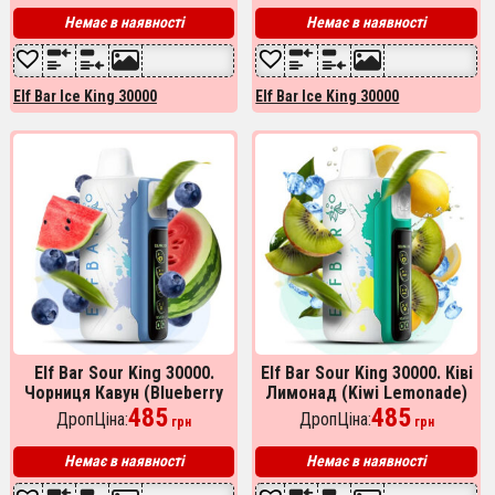
Немає в наявності
Немає в наявності
Elf Bar Ice King 30000
Elf Bar Ice King 30000
Elf Bar Sour King 30000.
Elf Bar Sour King 30000. Ківі
Чорниця Кавун (Blueberry
Лимонад (Kiwi Lemonade)
Watermelon)
485
485
ДропЦіна:
ДропЦіна:
грн
грн
Немає в наявності
Немає в наявності