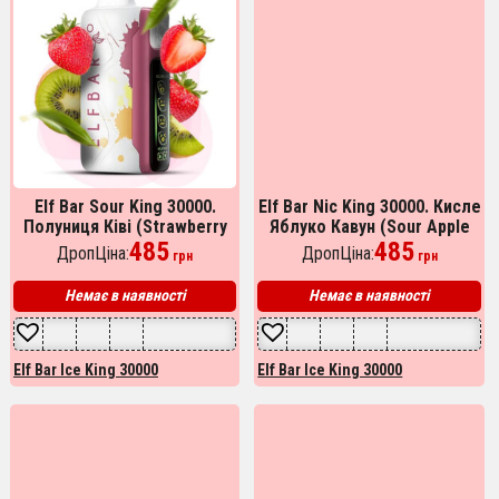
Elf Bar Sour King 30000.
Elf Bar Nic King 30000. Кисле
Полуниця Ківі (Strawberry
Яблуко Кавун (Sour Apple
Kiwi)
485
Watermelon)
485
ДропЦіна:
ДропЦіна:
грн
грн
Немає в наявності
Немає в наявності
Elf Bar Ice King 30000
Elf Bar Ice King 30000