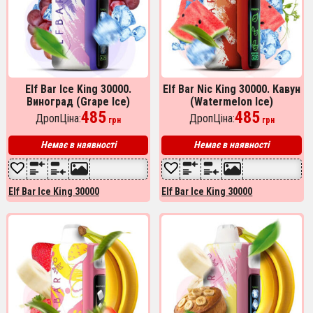
Elf Bar Ice King 30000.
Elf Bar Nic King 30000. Кавун
Виноград (Grape Ice)
(Watermelon Ice)
485
485
ДропЦіна:
ДропЦіна:
грн
грн
Немає в наявності
Немає в наявності
Elf Bar Ice King 30000
Elf Bar Ice King 30000