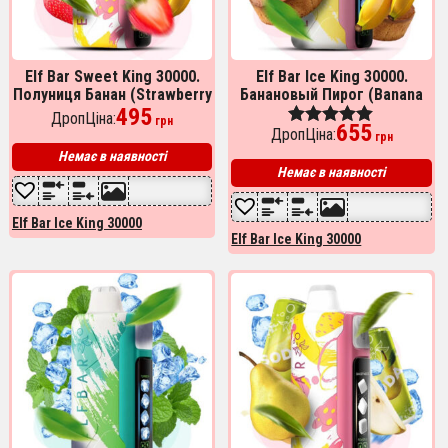
Elf Bar Sweet King 30000.
Elf Bar Ice King 30000.
Полуниця Банан (Strawberry
Банановый Пирог (Banana
Banana)
495
Cake)
ДропЦіна:
грн
655
ДропЦіна:
Оценка
грн
5.00
Немає в наявності
из 5
Немає в наявності
Elf Bar Ice King 30000
Elf Bar Ice King 30000