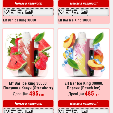
Немає в наявності
Немає в наявності
Elf Bar Ice King 30000
Elf Bar Ice King 30000
Elf Bar Ice King 30000.
Elf Bar Ice King 30000.
Полуниця Кавун (Strawberry
Персик (Peach Ice)
Watermelon)
485
485
ДропЦіна:
ДропЦіна:
грн
грн
Немає в наявності
Немає в наявності