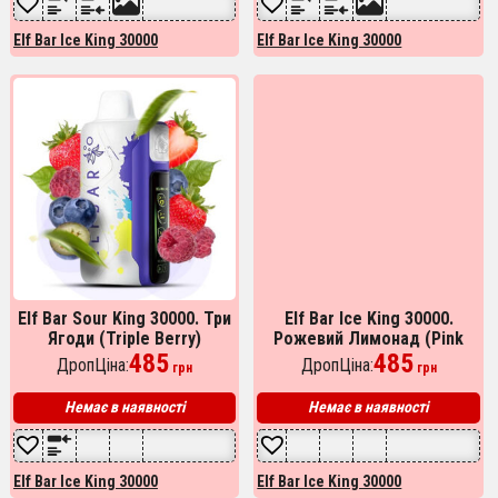
Elf Bar Ice King 30000
Elf Bar Ice King 30000
Elf Bar Sour King 30000. Три
Elf Bar Ice King 30000.
Ягоди (Triple Berry)
Рожевий Лимонад (Pink
485
Lemonade)
485
ДропЦіна:
ДропЦіна:
грн
грн
Немає в наявності
Немає в наявності
Elf Bar Ice King 30000
Elf Bar Ice King 30000