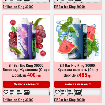
Elf Bar Ice King 30000
Elf Bar Ice King 30000
Elf Bar Nic King 30000.
Elf Bar Nic King 30000.
Виноград Журавлина (Grape
Крижана свіжість (Chilly
Cranberry)
400
River)
485
ДропЦіна:
ДропЦіна:
грн
грн
Немає в наявності
Немає в наявності
Elf Bar Ice King 30000
Elf Bar Ice King 30000