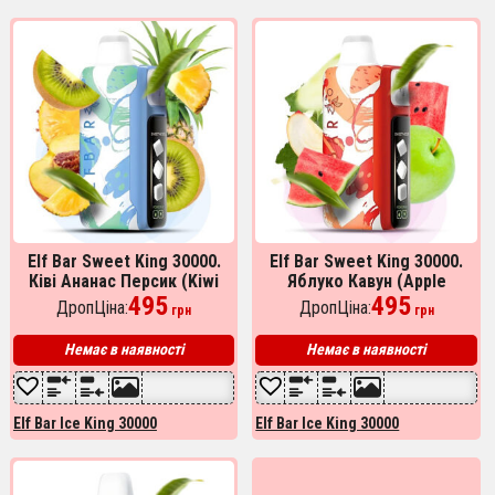
Elf Bar Sweet King 30000.
Elf Bar Sweet King 30000.
Ківі Ананас Персик (Kiwi
Яблуко Кавун (Apple
Pineapple Peach)
495
Watermelon)
495
ДропЦіна:
ДропЦіна:
грн
грн
Немає в наявності
Немає в наявності
Elf Bar Ice King 30000
Elf Bar Ice King 30000