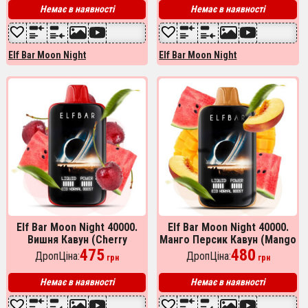
Немає в наявності
Немає в наявності
Elf Bar Moon Night
Elf Bar Moon Night
Elf Bar Moon Night 40000.
Elf Bar Moon Night 40000.
Вишня Кавун (Cherry
Манго Персик Кавун (Mango
Watermelon)
475
Peach Watermelon)
480
ДропЦіна:
ДропЦіна:
грн
грн
Немає в наявності
Немає в наявності