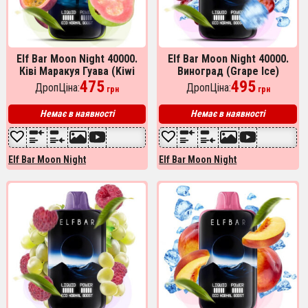
Elf Bar Moon Night 40000.
Elf Bar Moon Night 40000.
Ківі Маракуя Гуава (Kiwi
Виноград (Grape Ice)
Passion Fruit Guava)
475
495
ДропЦіна:
ДропЦіна:
грн
грн
Немає в наявності
Немає в наявності
Elf Bar Moon Night
Elf Bar Moon Night