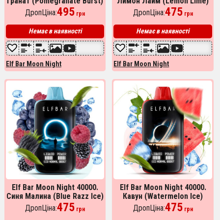
Гранат (Pomegranate Burst)
Лимон Лайм (Lemon Lime)
495
475
ДропЦіна:
ДропЦіна:
грн
грн
Немає в наявності
Немає в наявності
Elf Bar Moon Night
Elf Bar Moon Night
Elf Bar Moon Night 40000.
Elf Bar Moon Night 40000.
Синя Малина (Blue Razz Ice)
Кавун (Watermelon Ice)
475
475
ДропЦіна:
ДропЦіна:
грн
грн