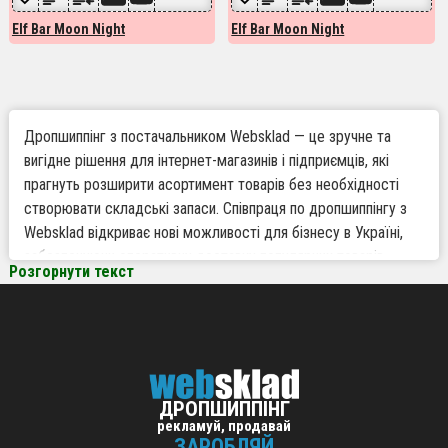
Elf Bar Moon Night
Elf Bar Moon Night
Дропшиппінг з постачальником Websklad — це зручне та
вигідне рішення для інтернет-магазинів і підприємців, які
прагнуть розширити асортимент товарів без необхідності
створювати складські запаси. Співпраця по дропшиппінгу з
Websklad відкриває нові можливості для бізнесу в Україні,
забезпечуючи оперативну доставку популярних товарів,
Розгорнути текст
таких як Elf Bar Moon Night, безпосередньо вашим покупцям.
Ви отримуєте доступ до сучасного формату роботи, де
товари для дропшиппінгу поставляються швидко та без
зайвих витрат.
ДРОПШИППІНГ
Чому варто працювати по дропшиппінгу з
рекламуй, продавай
Websklad
ЗАРОБЛЯЙ