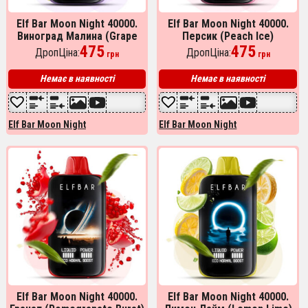
Elf Bar Moon Night 40000.
Elf Bar Moon Night 40000.
Виноград Малина (Grape
Персик (Peach Ice)
Raspberry)
475
475
ДропЦіна:
ДропЦіна:
грн
грн
Немає в наявності
Немає в наявності
Elf Bar Moon Night
Elf Bar Moon Night
Elf Bar Moon Night 40000.
Elf Bar Moon Night 40000.