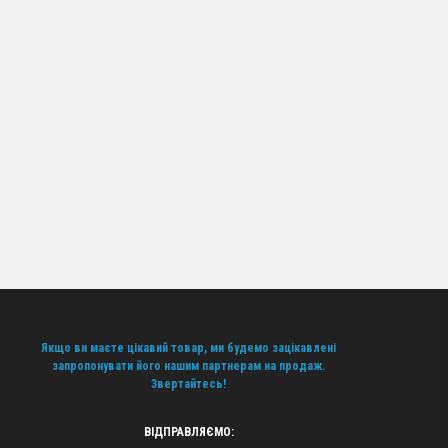
у етапі співпраці.
в, обравши надійного дропшиппінг постачальника в
й асортимент якісними штучними ялинками без зайвих
о. Зв'яжіться з нами сьогодні та отримайте всі
Якщо ви маєте цікавий товар, ми будемо зацікавлені
запропонувати його нашим партнерам на продаж.
Звертайтесь!
ВІДПРАВЛЯЄМО: