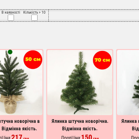
В наявності
Кількість > 10
тучна новорічна в
Ялинка штучна новорічна.
Ялинка 
 Відмінна якість.
Відмінна якість.
Від
тво Україна. 50 см
217
Виробництво Україна. 70 см
150
Виробницт
Ціна:
ДропЦіна:
Дро
грн
грн