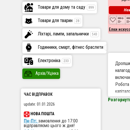
Товари для дому та саду
899
Нем
Товари для тварин
28
Елки иску
Ліхтарі, лампи, запальнички
543
Годинники, смарт, фітнес браслети
447
Електроніка
233
Дропшип
налагод
Архів/Уцінка
включає
Робота 
капітал
ЧАС ВІДПРАВОК
Розгорнут
update: 01.01.2026
Чому 
НОВА ПОШТА
Вели
Пн-Пт:
замовлення до 17:00
відправляємо цього ж дня!
сезо