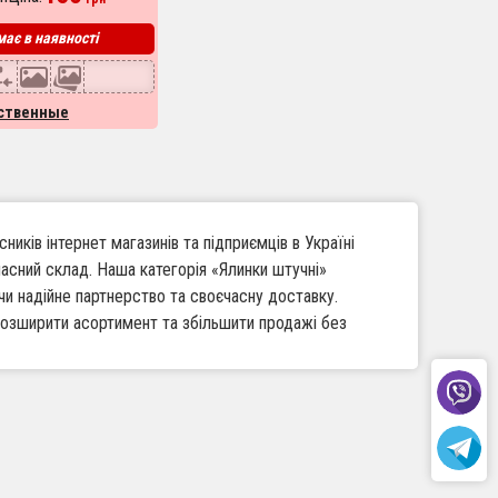
ає в наявності
сственные
иків інтернет магазинів та підприємців в Україні
асний склад. Наша категорія «Ялинки штучні»
и надійне партнерство та своєчасну доставку.
розширити асортимент та збільшити продажі без
чних ялинок, які користуються попитом у святкові