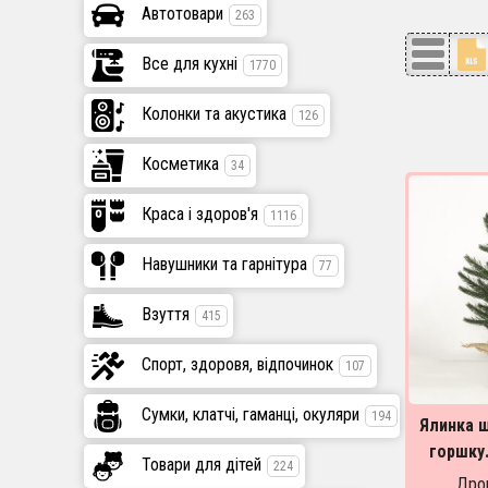
Автотовари
263
Все для кухні
1770
Колонки та акустика
126
Косметика
34
Краса і здоров'я
1116
Навушники та гарнітура
77
Взуття
415
Спорт, здоровя, відпочинок
107
Сумки, клатчі, гаманці, окуляри
194
Ялинка ш
горшку.
Товари для дітей
224
Виробниц
Дроп