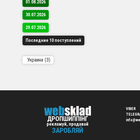
дост
01.08.2026
Підт
30.07.2026
Почні
29.07.2026
Приєдну
Последние 10 поступлений
Україні
витрат.
необхід
Украина
(3)
VIBER
TELEGR
ДРОПШИППІНГ
info@we
рекламуй, продавай
ЗАРОБЛЯЙ