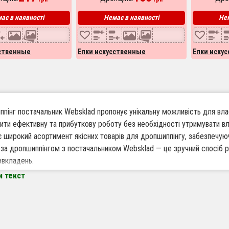
ає в наявності
Немає в наявності
Нем
сственные
Елки искусственные
Елки иску
пінг постачальник Websklad пропонує унікальну можливість для власн
ити ефективну та прибуткову роботу без необхідності утримувати вл
 широкий асортимент якісних товарів для дропшиппінгу, забезпечуюч
за дропшиппінгом з постачальником Websklad — це зручний спосіб 
овкладень.
и текст
варто працювати за дропшиппінгом з Websklad
кий асортимент товарів – у нас ви знайдете різноманітні моделі шту
ни та впродовж року.