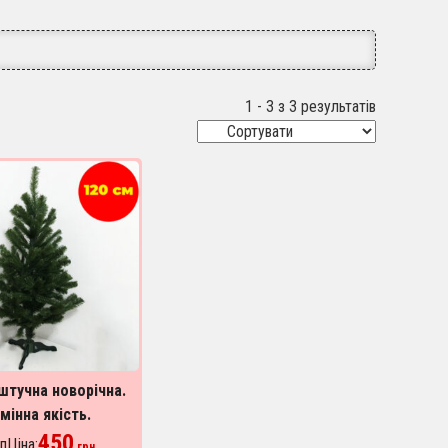
1 - 3 з 3 результатів
штучна новорічна.
мінна якість.
во Україна. 120 см
450
пЦіна:
грн