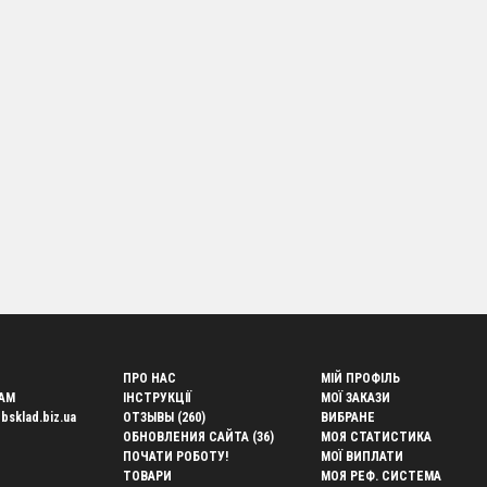
авку.
римка партнерів – професійна техпідтримка та консультації на кожном
ть працювати з Websklad
йтесь до числа успішних підприємців та власників інтернет магазині
 — Websklad. Підключіться до системи дропшиппінгу та розширте сві
 Працюйте за дропшиппінгом з Websklad — це просто, вигідно і надійн
ні інструменти для успіш
ПРО НАС
МІЙ ПРОФІЛЬ
AM
ІНСТРУКЦІЇ
МОЇ ЗАКАЗИ
bsklad.biz.ua
ОТЗЫВЫ (260)
ВИБРАНЕ
ОБНОВЛЕНИЯ САЙТА (36)
МОЯ СТАТИСТИКА
ПОЧАТИ РОБОТУ!
МОЇ ВИПЛАТИ
ТОВАРИ
МОЯ РЕФ. СИСТЕМА