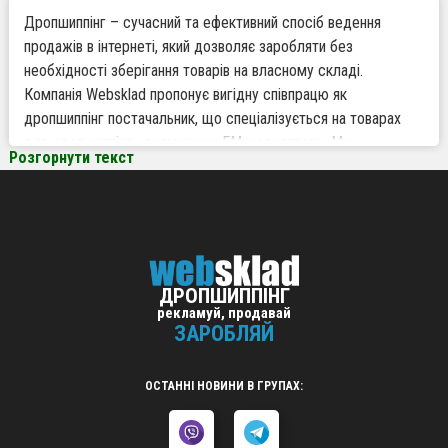
Дропшиппінг – сучасний та ефективний спосіб ведення
продажів в інтернеті, який дозволяє заробляти без
необхідності зберігання товарів на власному складі.
Компанія Websklad пропонує вигідну співпрацю як
дропшиппінг постачальник, що спеціалізується на товарах
для дропшиппінгу, включаючи FM модулятори. Ми
Розгорнути текст
орієнтовані на інтернет-магазини та підприємців в Україні,
надаючи зручні інструменти для роботи по дропшиппінгу та
широкий асортимент продукції, що робить нас найкращим
партнером для вашого бізнесу.
ДРОПШИППІНГ
Чому варто працювати по дропшиппінгу з
рекламуй, продавай
Websklad
ЗАРОБЛЯЙ
Великий асортимент товарів – у нашому каталозі
представлені якісні FM модулятори та супутня
ОСТАННІ НОВИНИ В ГРУПАХ:
електроніка, що підходять для різних сегментів ринку.
Робота без власного складу – не потрібно інвестувати у