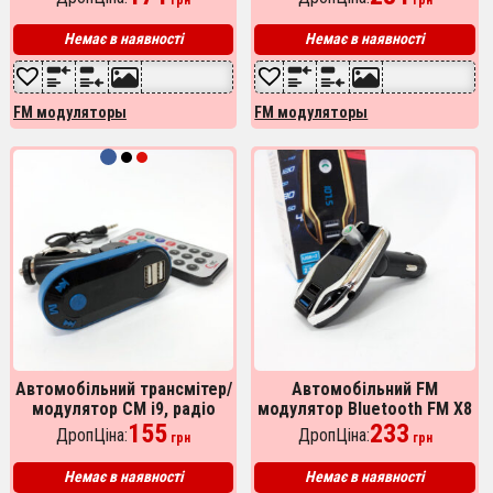
грн
грн
microSD, USB, Hands Free +
від прикурювача
Пульт
Немає в наявності
Немає в наявності
FM модуляторы
FM модуляторы
Автомобільний трансмітер/
Автомобільний FM
модулятор CM i9, радіо
модулятор Bluetooth FM X8
трансмітер, FM модулятор
155
plus, FM модулятор з
233
ДропЦіна:
ДропЦіна:
грн
грн
для автомобіля. Колір:
флешкою ​​від прикурювача
синій
Немає в наявності
Немає в наявності