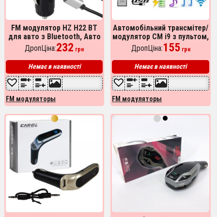
FM модулятор HZ H22 BT
Автомобільний трансмітер/
для авто з Bluetooth, Авто
модулятор CM i9 з пультом,
трансмітер від
232
модулятор Fm з
155
ДропЦіна:
ДропЦіна:
грн
грн
прикурювача, Bluetooth фм
акумулятором. Колір:
передавач
червоний
Немає в наявності
Немає в наявності
FM модуляторы
FM модуляторы