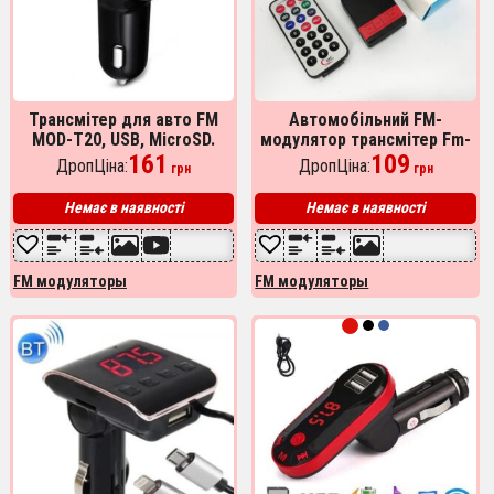
Трансмітер для авто FM
Автомобільний FM-
MOD-T20, USB, MicroSD.
модулятор трансмітер Fm-
Колір чорний
161
04, MP3 Player з пультом
109
ДропЦіна:
ДропЦіна:
грн
грн
дистанційного керування
Немає в наявності
Немає в наявності
FM модуляторы
FM модуляторы