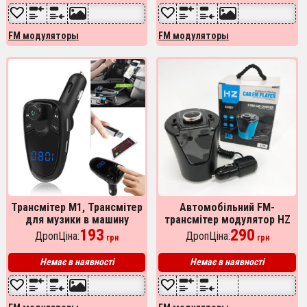
FM модуляторы
FM модуляторы
Трансмітер M1, Трансмітер
Автомобільний FM-
для музики в машину
трансмітер модулятор HZ
передавач для музики в
193
FM MOD H26+BT (BX6)
290
ДропЦіна:
ДропЦіна:
грн
грн
машину, Якісний фм
живлення від прикурювача
модулятор
з Bluetooth
Немає в наявності
Немає в наявності