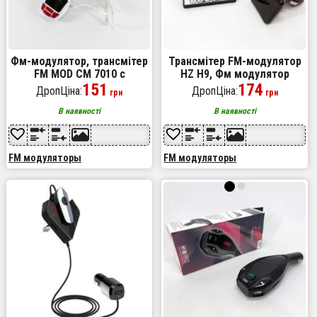
Фм-модулятор, трансмітер
Трансмітер FM-модулятор
FM MOD CM 7010 c
HZ H9, Фм модулятор
зарядкою для телефону,
151
блютуз в машину,
174
ДропЦіна:
ДропЦіна:
грн
грн
Фм модулятор блютуз в
Автомобільний плеєр
машину
В наявності
В наявності
FM модуляторы
FM модуляторы