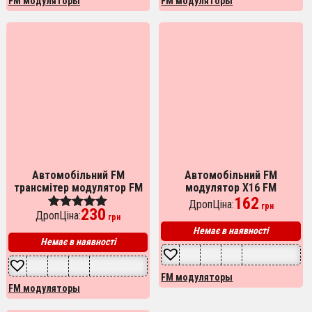
FM модуляторы
FM модуляторы
Автомобільний FM
Автомобільний FM
трансмітер модулятор FM
модулятор X16 FM
FM трансмітер модулятор
трансмітер Bluetooth, FM
162
ДропЦіна:
грн
230
авто MP3 Bluetooth H20+BT
трансмітер стерео,
ДропЦіна:
Оценка
грн
Трансмітер для музики
5.00
Немає в наявності
из 5
Немає в наявності
FM модуляторы
FM модуляторы