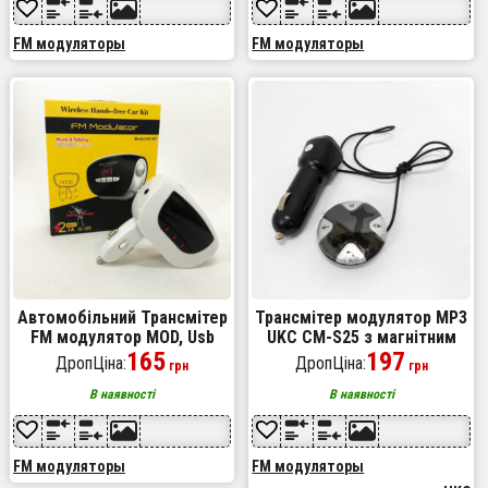
FM модуляторы
FM модуляторы
Автомобільний Трансмітер
Трансмітер модулятор MP3
FM модулятор MOD, Usb
UKC CM-S25 з магнітним
трансмітер, FM модулятор
165
тримачем, Автомобільний
197
ДропЦіна:
ДропЦіна:
грн
грн
з акумулятором. H21 BT
трансмітер bluetooth
В наявності
В наявності
FM модуляторы
FM модуляторы