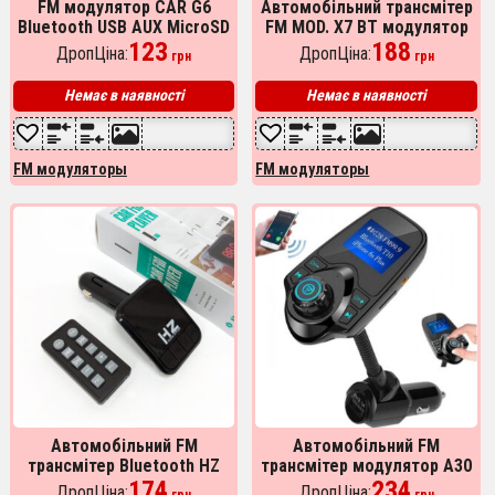
FM модулятор CAR G6
Автомобільний трансмітер
Bluetooth USB AUX MicroSD
FM MOD. X7 BT модулятор
трансмітер, FM модулятор
123
Bluetooth Золотий, ФМ
188
ДропЦіна:
ДропЦіна:
грн
грн
для автомобіля. Колір:
модулятор у машину. Колір:
золотий
срібло
Немає в наявності
Немає в наявності
FM модуляторы
FM модуляторы
Автомобільний FM
Автомобільний FM
трансмітер Bluetooth HZ
трансмітер модулятор A30
H6-12-24V модулятор із
174
Bluetooth, Фм трансмітер
234
ДропЦіна:
ДропЦіна: