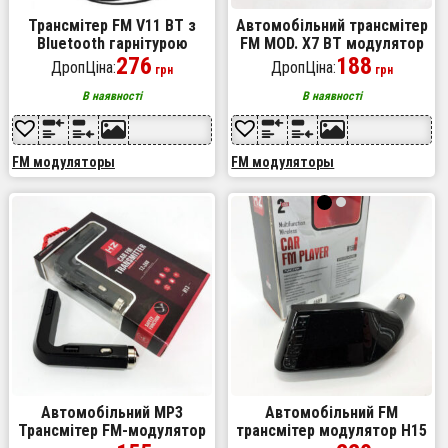
Трансмітер FM V11 BT з
Автомобільний трансмітер
Bluetooth гарнітурою
FM MOD. X7 BT модулятор
модулятор, блютуз фм
276
Bluetooth Золотий, ФМ
188
ДропЦіна:
ДропЦіна:
грн
грн
передавач для
модулятор у машину. Колір:
автомагнітоли
чорний
В наявності
В наявності
FM модуляторы
FM модуляторы
Автомобільний MP3
Автомобільний FM
Трансмітер FM-модулятор
трансмітер модулятор H15