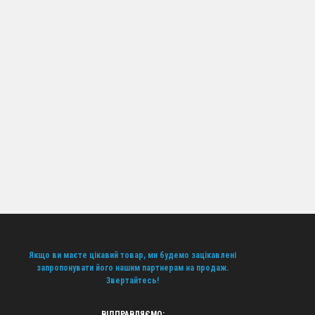
рнет-магазинів та підприємців, які хочуть розширити
рибутковий бізнес з мінімальними ризиками, працювати
 якісні товари та зручний сервіс для вашого успіху.
Якщо ви маєте цікавий товар, ми будемо зацікавлені
запропонувати його нашим партнерам на продаж.
Звертайтесь!
ВІДПРАВЛЯЄМО: