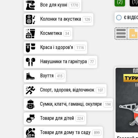
(2)
(1)
Все для кухні
1770
Є ВІДЕ
Колонки та акустика
126
Косметика
34
Краса і здоров'я
1116
Навушники та гарнітура
77
Взуття
415
Спорт, здоровя, відпочинок
107
Сумки, клатчі, гаманці, окуляри
194
Товари для дітей
224
Товари для дому та саду
899