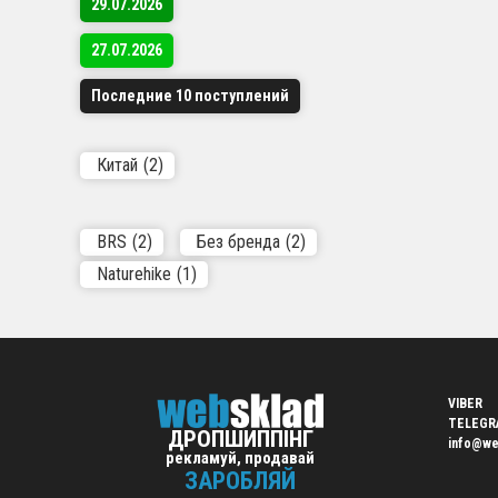
29.07.2026
Вели
27.07.2026
Робо
Швид
Последние 10 поступлений
Підх
Вигі
Китай
(2)
Кому 
Співпра
BRS
(2)
Без бренда
(2)
асортим
Naturehike
(1)
по дроп
Перев
Робо
VIBER
Міні
TELEGR
ДРОПШИППІНГ
info@we
Авто
рекламуй, продавай
Підт
ЗАРОБЛЯЙ