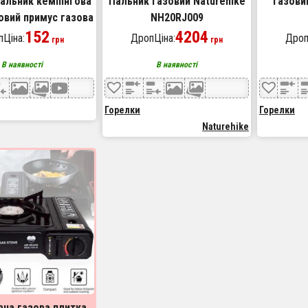
пальник кемпінгова
Пальник газовий Naturehike
Газови
овий примус газова
NH20RJ009
ртативна з чохлом,
152
4204
Ціна:
ДропЦіна:
Дроп
грн
грн
ідний таганок
В наявності
В наявності
Горелки
Горелки
Naturehike
вна газова плитка