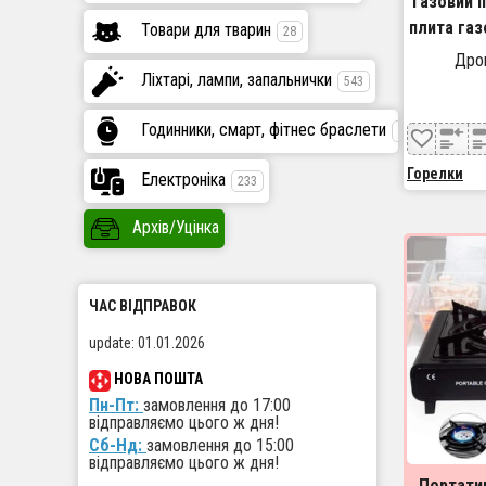
Газовий 
плита газ
Товари для тварин
28
плита по
Дроп
Ліхтарі, лампи, запальнички
пох
543
Годинники, смарт, фітнес браслети
447
Горелки
Електроніка
233
Архів/Уцінка
ЧАС ВІДПРАВОК
update: 01.01.2026
НОВА ПОШТА
Пн-Пт:
замовлення до 17:00
відправляємо цього ж дня!
Сб-Нд:
замовлення до 15:00
відправляємо цього ж дня!
Портати