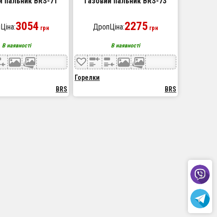
й пальник BRS-71
Газовий пальник BRS-73
3054
2275
Ціна:
ДропЦіна:
грн
грн
В наявності
В наявності
Горелки
BRS
BRS