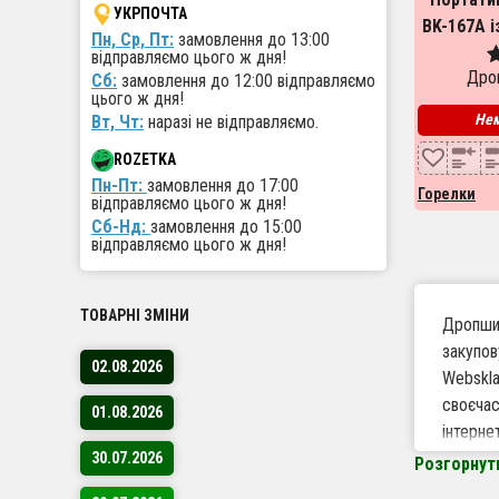
УКРПОЧТА
BK-167A і
Пн, Ср, Пт:
замовлення до 13:00
звичайн
відправляємо цього ж дня!
Дроп
Сб:
замовлення до 12:00 відправляємо
О
цього ж дня!
5
и
Нем
Вт, Чт:
наразі не відправляємо.
ROZETKA
Пн-Пт:
замовлення до 17:00
Горелки
відправляємо цього ж дня!
Сб-Нд:
замовлення до 15:00
відправляємо цього ж дня!
ТОВАРНІ ЗМІНИ
Дропшип
закупов
02.08.2026
Webskla
своєчас
01.08.2026
інтерне
30.07.2026
Розгорнут
Чому 