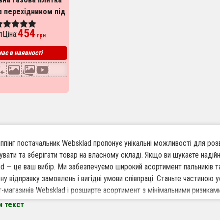
з перехідником під
ий газовий балон
454
Ціна:
ценка
грн
.00
з 5
ає в наявності
пінг постачальник Websklad пропонує унікальні можливості для розв
увати та зберігати товар на власному складі. Якщо ви шукаєте надійн
d — це ваш вибір. Ми забезпечуємо широкий асортимент пальників та
ну відправку замовлень і вигідні умови співпраці. Станьте частиною 
т-магазинів Websklad і розширте асортимент з мінімальними ризиками
и текст
варто працювати по дропшиппінгу з Websklad