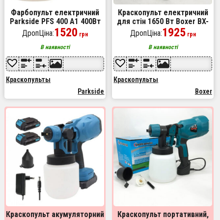
Фарбопульт електричний
Краскопульт електричний
Parkside PFS 400 A1 400Вт
для стін 1650 Вт Boxer BX-
бачок 900мл
1520
771 електричний
1925
ДропЦіна:
ДропЦіна:
грн
грн
продуктивність 500 мл/хв
фарборозпилювач
В наявності
В наявності
Краскопульты
Краскопульты
Parkside
Boxer
Краскопульт акумуляторний
Краскопульт портативний,