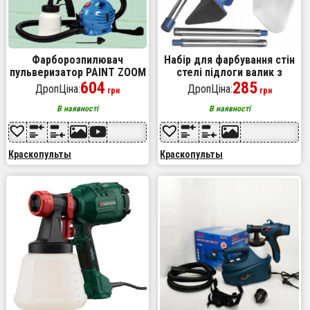
Фарборозпилювач
Набір для фарбування стін
пульверизатор PAINT ZOOM
стелі підлоги валик з
професійний розпилювач
604
резервуаром Paint Roller 5
285
ДропЦіна:
ДропЦіна:
грн
грн
фарби Апарат для
в 1
фарбування стін
В наявності
В наявності
Краскопульты
Краскопульты