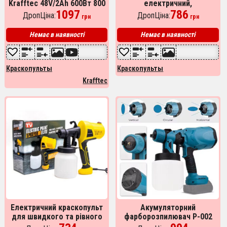
Krafftec 48V/2Ah 600Вт 800
електричний,
мл фарборозпилювач
1097
фарборозпилювач з
786
ДропЦіна:
ДропЦіна:
грн
грн
портативний
регулюванням ширини
розпилення
Немає в наявності
Немає в наявності
Краскопульты
Краскопульты
Krafftec
Електричний краскопульт
Акумуляторний
для швидкого та рівного
фарборозпилювач P-002
фарбування
Paint Spray Pot