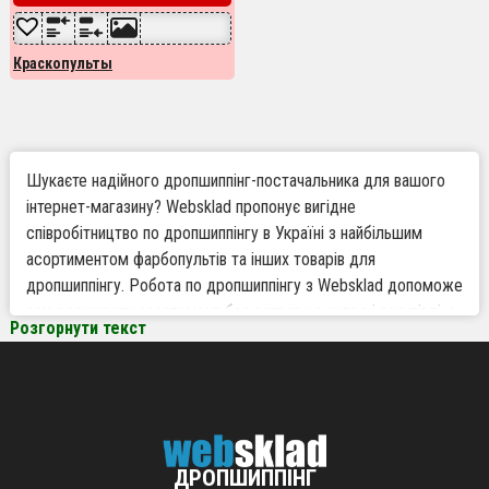
Краскопульты
Шукаєте надійного дропшиппінг-постачальника для вашого
інтернет-магазину? Websklad пропонує вигідне
співробітництво по дропшиппінгу в Україні з найбільшим
асортиментом фарбопультів та інших товарів для
дропшиппінгу. Робота по дропшиппінгу з Websklad допоможе
вам розширити асортимент без затрат на склад і закупівлі, а
Розгорнути текст
також забезпечити швидку доставку клієнтам
безпосередньо від постачальника. Якщо ви хочете вивести
свій бізнес на новий рівень, партнерство з постачальником
Websklad – найкраще рішення для ефективної роботи з
інтернет-магазинами.
ДРОПШИППІНГ