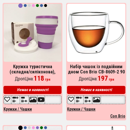
Кружка туристична
Набір чашок із подвійним
(складна/силіконова),
дном Con Brio CB-8609-2 90
похідна чашка силіконова
118
мл 2 шт, прозорі склянки з
197
ДропЦіна:
ДропЦіна:
грн
грн
складана. Колір:
подвійним дном
фіолетовий
Немає в наявності
Немає в наявності
Кружки / Чашки
Кружки / Чашки
Con Brio