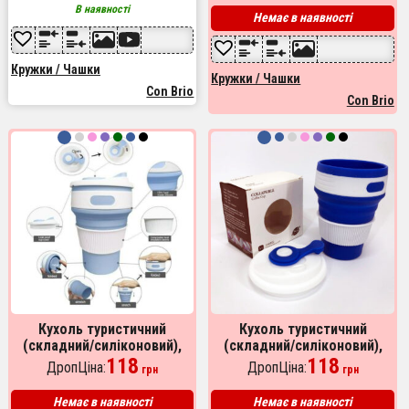
В наявності
Немає в наявності
Кружки / Чашки
Кружки / Чашки
Con Brio
Con Brio
Кухоль туристичний
Кухоль туристичний
(складний/силіконовий),
(складний/силіконовий),
складний термокухоль,
118
стаканчик силіконовий,
118
ДропЦіна:
ДропЦіна:
грн
грн
складаний кухоль для кави.
кружки для походу. Колір:
Колір: блакитний
синій
Немає в наявності
Немає в наявності