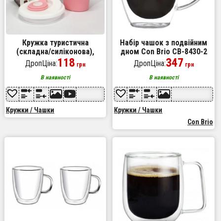
Кружка туристична
Набір чашок з подвійним
(складна/силіконова),
дном Con Brio CB-8430-2
кружка похідна силіконова
118
300 мл 2 шт
347
ДропЦіна:
ДропЦіна:
грн
грн
складана. Колір: рожевий
В наявності
В наявності
Кружки / Чашки
Кружки / Чашки
Con Brio