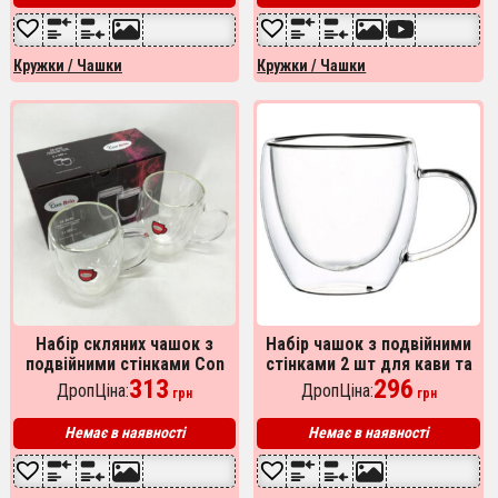
Кружки / Чашки
Кружки / Чашки
Набір скляних чашок з
Набір чашок з подвійними
подвійними стінками Con
стінками 2 шт для кави та
Brio CB-8630 2шт, 300мл,
313
чаю 250 мл прозорі
296
ДропЦіна:
ДропЦіна:
грн
грн
кружки з подвійними
стінками
Немає в наявності
Немає в наявності