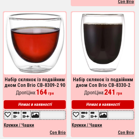
Con Brio
Набір склянок із подвійним
Набір склянок із подвійним
дном Con Brio CB-8309-2 90
дном Con Brio CB-8330-2
мл 2 шт, скляні чашки з
164
300 мл 2 шт, прозорі чашки
241
ДропЦіна:
ДропЦіна:
грн
грн
подвійним дном
з подвійними стінками
Немає в наявності
Немає в наявності
Кружки / Чашки
Кружки / Чашки
Con Brio
Con Brio