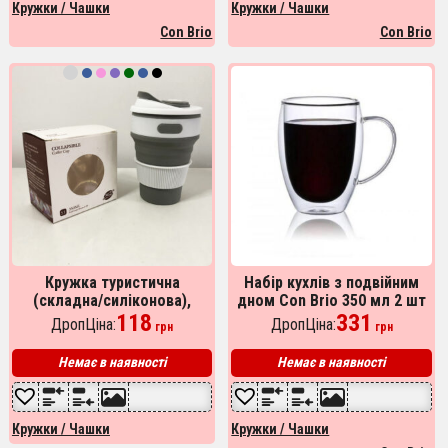
Кружки / Чашки
Кружки / Чашки
Con Brio
Con Brio
Кружка туристична
Набір кухлів з подвійним
(складна/силіконова),
дном Con Brio 350 мл 2 шт
похідна кружка силіконова
118
Con Brio CB-8635-2,
331
ДропЦіна:
ДропЦіна:
грн
грн
складана. Колір: сірий
подвійна склянка для кави
Немає в наявності
Немає в наявності
Кружки / Чашки
Кружки / Чашки