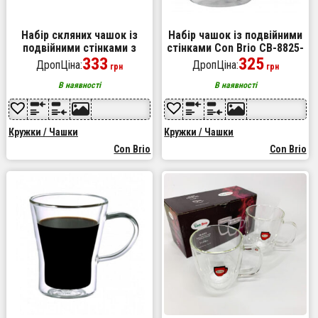
Набір скляних чашок із
Набір чашок із подвійними
подвійними стінками з
стінками Con Brio CB-8825-
вушками Con Brio СВ-8435-
333
2 250мл 2шт, чашки для
325
ДропЦіна:
ДропЦіна:
грн
грн
2, 2шт, 350мл, з подвійним
кави, набір чашок для чаю
дном
В наявності
В наявності
Кружки / Чашки
Кружки / Чашки
Con Brio
Con Brio