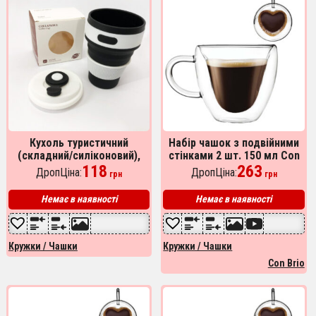
Кухоль туристичний
Набір чашок з подвійними
(складний/силіконовий),
стінками 2 шт. 150 мл Con
складний термокухоль,
118
Brio СВ-8915-2, Скляні
263
ДропЦіна:
ДропЦіна:
грн
грн
складаний кухоль для кави.
чашки з подвійним дном
Колір: чорний
Немає в наявності
Немає в наявності
Кружки / Чашки
Кружки / Чашки
Con Brio