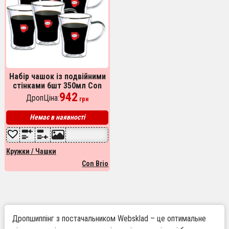
Набір чашок із подвійними
стінками 6шт 350мл Con
Brio СВ-8535, склянки з
942
ДропЦіна:
грн
подвійним дном
Немає в наявності
Кружки / Чашки
Con Brio
Дропшиппінг з постачальником Websklad – це оптимальне