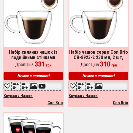
Набір скляних чашок із
Набір чашок серце Con Brio
подвійними стінками
CB-8923-2 230 мл, 2 шт,
(серце) Con Brio СВ-8930-2,
331
Кружки скляні з подвійним
310
ДропЦіна:
ДропЦіна:
грн
грн
2шт, 300мл
дном, Чашки для еспресо
Немає в наявності
Немає в наявності
Кружки / Чашки
Кружки / Чашки
Con Brio
Con Brio