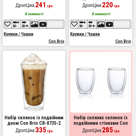
СВ-8528-2 2шт, кружки
241
(серце) Con Brio СВ-8908-2,
220
ДропЦіна:
ДропЦіна:
грн
грн
скляні з подвійним дном
2шт, 80 мл
В наявності
В наявності
Кружки / Чашки
Кружки / Чашки
Con Brio
Con Brio
Набір склянок із подвійним
Набір скляних склянок із
дном Con Brio CB-8735-2
подвійними стінками Con
350 мл 2 шт, прозорі чашки
335
Brio СВ-8335-2, 2шт, 350мл,
285
ДропЦіна:
ДропЦіна:
грн
грн
з подвійними стінками
прозорі склянки