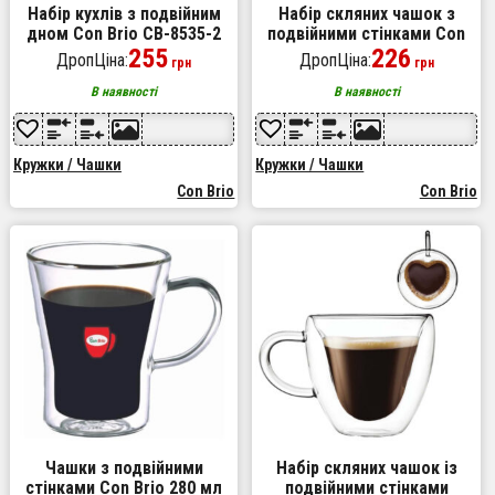
Набір кухлів з подвійним
Набір скляних чашок з
дном Con Brio CB-8535-2
подвійними стінками Con
350 мл 2 шт, чайні чашки з
255
Brio CB-8423-2, 2шт, 230мл,
226
ДропЦіна:
ДропЦіна:
грн
грн
подвійним дном
Прозорі чашки
В наявності
В наявності
Кружки / Чашки
Кружки / Чашки
Con Brio
Con Brio
Чашки з подвійними
Набір скляних чашок із
стінками Con Brio 280 мл
подвійними стінками