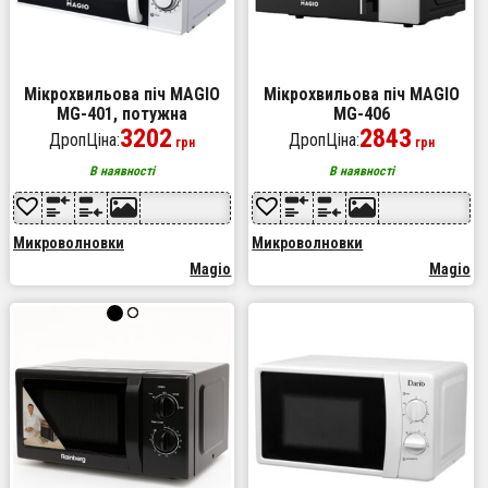
Мікрохвильова піч MAGIO
Мікрохвильова піч MAGIO
MG-401, потужна
MG-406
мікрохвильова піч,
3202
2843
ДропЦіна:
ДропЦіна:
грн
грн
мікрохвильові печі,
мікрохвильові печі
В наявності
В наявності
Микроволновки
Микроволновки
Magio
Magio