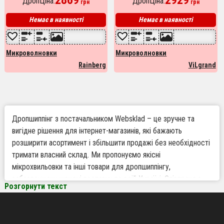
ДропЦіна:
ДропЦіна:
грн
грн
режимів. Колір: білий
Немає в наявності
Немає в наявності
Микроволновки
Микроволновки
Rainberg
ViLgrand
Дропшиппінг з постачальником Websklad – це зручне та
вигідне рішення для інтернет-магазинів, які бажають
розширити асортимент і збільшити продажі без необхідності
тримати власний склад. Ми пропонуємо якісні
мікрохвильовки та інші товари для дропшиппінгу,
забезпечуючи швидкі поставки по всій Україні. Співпраця з
Розгорнути текст
Websklad відкриває нові можливості для роботи за
дропшиппінговою моделлю, дозволяючи підприємцям
максимально ефективно будувати свій бізнес.