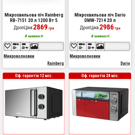
Мікрохвильова піч Rainberg
Мікрохвильова піч Dario
RB-7151 20 л 1200 Вт 5
DMW-7214 20 л
рівнів потужності 8
2869
2986
ДропЦіна:
ДропЦіна:
грн
грн
режимів Black
В наявності
В наявності
Микроволновки
Микроволновки
Rainberg
Dario
Оф. гарантія 12 міс.
Оф. гарантія 24 міс.