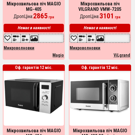
Мікрохвильова піч MAGIO
Мікрохвильова піч
MG-405
VILGRAND VMW-7205
2865
3101
ДропЦіна:
ДропЦіна:
грн
грн
Немає в наявності
Немає в наявності
Микроволновки
Микроволновки
Magio
ViLgrand
Оф. гарантія 12 міс.
Оф. гарантія 12 міс.
Мікрохвильова піч MAGIO
Мікрохвильова піч MAGIO