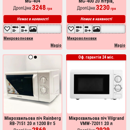
MG-404
MG-400 20 літрів,
3248
мікрохвильові печі з
3230
ДропЦіна:
ДропЦіна:
грн
грн
функцією автоматичного
приготування
Немає в наявності
Немає в наявності
Микроволновки
Микроволновки
Magio
Magio
Оф. гарантія 24 міс.
Мікрохвильова піч Rainberg
Мікрохвильова піч Vilgrand
RB-7151 20 л 1200 Вт 5
VMW-72011 20 л
рівнів потужності 8
2869
2929