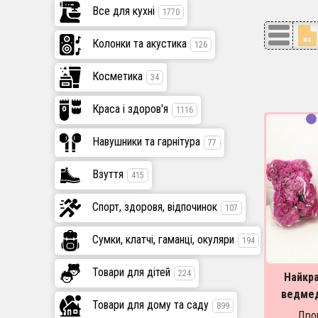
Все для кухні
1770
Колонки та акустика
126
Косметика
34
Краса і здоров'я
1116
Навушники та гарнітура
77
Взуття
415
Спорт, здоровя, відпочинок
107
Сумки, клатчі, гаманці, окуляри
194
Товари для дітей
224
Найкра
ведмед
Товари для дому та саду
899
троян
Дроп