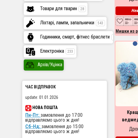
ф
Товари для тварин
28
Нем
Ліхтарі, лампи, запальнички
543
Мишки из р
Годинники, смарт, фітнес браслети
447
Електроніка
233
Архів/Уцінка
ЧАС ВІДПРАВОК
update: 01.01.2026
НОВА ПОШТА
Кращ
Пн-Пт:
замовлення до 17:00
ведмед
відправляємо цього ж дня!
Сб-Нд:
замовлення до 15:00
троян
Дроп
відправляємо цього ж дня!