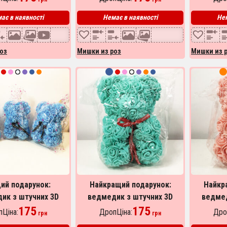
іолетовий
червоний
ає в наявності
Немає в наявності
Нем
оз
Мишки из роз
Мишки из 
ий подарунок:
Найкращий подарунок:
Найкр
ик з штучних 3D
ведмедик з штучних 3D
ведмед
д 25 см. Колір:
175
троянд 25 см. Колір:
175
троян
Ціна:
ДропЦіна:
Дро
грн
грн
блакитний
бірюзовий
п