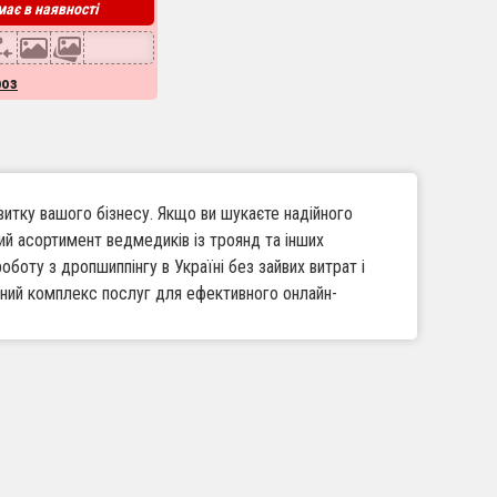
ає в наявності
роз
итку вашого бізнесу. Якщо ви шукаєте надійного
ий асортимент ведмедиків із троянд та інших
роботу з дропшиппінгу в Україні без зайвих витрат і
овний комплекс послуг для ефективного онлайн-
і ведмедики з троянд та інші оригінальні подарунки
 і займатися логістикою.