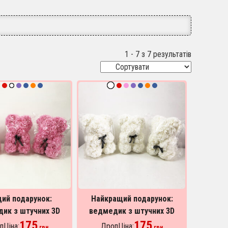
1 - 7 з 7 результатів
ий подарунок:
Найкращий подарунок:
ик з штучних 3D
ведмедик з штучних 3D
д 25 см. Колір:
175
троянд 25 см. Колір: білий
175
пЦіна:
ДропЦіна:
грн
грн