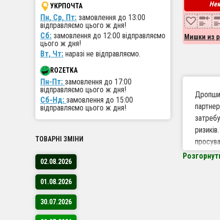
Нем
УКРПОЧТА
Пн, Ср, Пт:
замовлення до 13:00
відправляємо цього ж дня!
Сб:
замовлення до 12:00 відправляємо
Мишки из р
цього ж дня!
Вт, Чт:
наразі не відправляємо.
ROZETKA
Пн-Пт:
замовлення до 17:00
відправляємо цього ж дня!
Дропшип
Сб-Нд:
замовлення до 15:00
партнер
відправляємо цього ж дня!
затребу
ризиків
ТОВАРНІ ЗМІНИ
просува
Розгорнут
02.08.2026
Чому 
01.08.2026
Вели
для 
30.07.2026
Робо