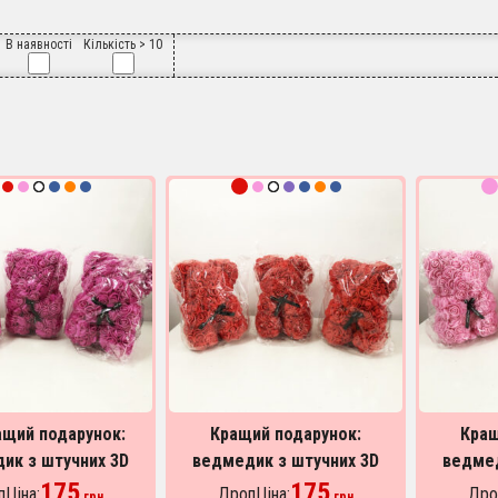
В наявності
Кількість > 10
щий подарунок:
Кращий подарунок:
Кращ
ик з штучних 3D
ведмедик з штучних 3D
ведмед
д 25 см. Колір:
175
троянд 25 см. Колір:
175
троян
Ціна:
ДропЦіна:
Дро
грн
грн