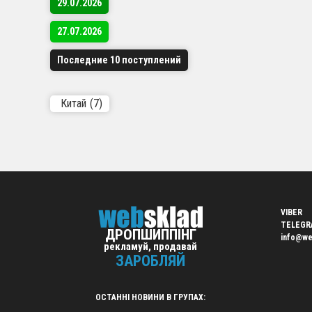
29.07.2026
Швид
Підх
27.07.2026
Вигі
Последние 10 поступлений
Кому 
Дропшип
Китай
(7)
розшири
Україні
Перев
Робо
Міні
VIBER
TELEGR
Авто
ДРОПШИППІНГ
info@we
Підт
рекламуй, продавай
ЗАРОБЛЯЙ
Почні
ОСТАННІ НОВИНИ В ГРУПАХ:
Приєдну