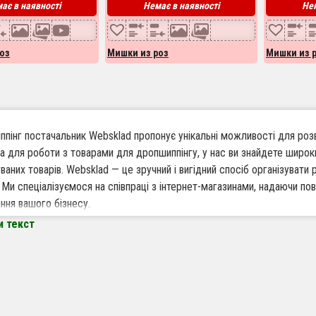
ає в наявності
Немає в наявності
Нем
оз
Мишки из роз
Мишки из 
пінг постачальник Websklad пропонує унікальні можливості для розв
а для роботи з товарами для дропшиппінгу, у нас ви знайдете широк
ваних товарів. Websklad — це зручний і вигідний спосіб організувати 
. Ми спеціалізуємося на співпраці з інтернет-магазинами, надаючи п
ння вашого бізнесу.
и текст
варто працювати по дропшиппінгу з Websklad
кий асортимент товарів — у нашому каталозі ви знайдете різноманітн
вашого магазину.
та без власного складу — позбавтеся необхідності зберігати товари