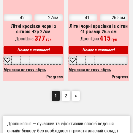
42
27см
41
26.5см
Літні кросівки чорні з
Літні чорні кросівки із сітки
сіткою 42р 27см
41 розмір 26.5 см
377
415
ДропЦіна:
ДропЦіна:
грн
грн
Немає в наявності
Немає в наявності
Мужская летняя обувь
Мужская летняя обувь
Progress
Progress
1
2
»
Дропшиппінг — сучасний та ефективний спосіб ведення
онлайн-бізнесу без необхідності тримати власний склад і