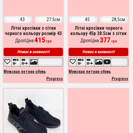
43
27.5см
45
28,5см
Літні кросівки з сітки
Літні кросівки чорного
чорного кольору розмір 43
кольору 45р 28.5см з сітки
для зручності та вентиляції
415
українського виробництва
377
ДропЦіна:
ДропЦіна:
грн
грн
Немає в наявності
Немає в наявності
Мужская летняя обувь
Мужская летняя обувь
Progress
Progress