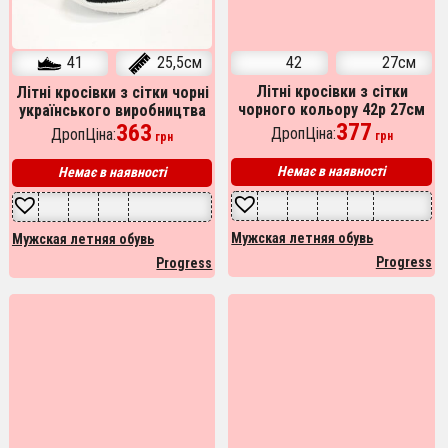
41
25,5см
42
27см
Літні кросівки з сітки
Літні кросівки з сітки чорні
чорного кольору 42р 27см
українського виробництва
для чоловіків
377
розмір 41
363
ДропЦіна:
ДропЦіна:
грн
грн
Немає в наявності
Немає в наявності
Мужская летняя обувь
Мужская летняя обувь
Progress
Progress