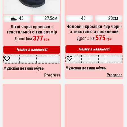
43
27.5см
43
28см
Чоловічі кросівки 43р чорні
Літні чорні кросівки з
з текстилю з посилений
текстильної сітки розмір
захистом носка й п’ятки
575
43р 27.5см
377
ДропЦіна:
ДропЦіна:
грн
грн
Немає в наявності
Немає в наявності
Мужская летняя обувь
Мужская летняя обувь
Progress
Progress