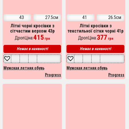
43
27.5см
41
26.5см
Літні чорні кросівки з
Літні кросівки з
сітчастим верхом 43р
текстильної сітки чорні 41р
27.5см
415
26.5см
377
ДропЦіна:
ДропЦіна:
грн
грн
Немає в наявності
Немає в наявності
Мужская летняя обувь
Мужская летняя обувь
Progress
Progress