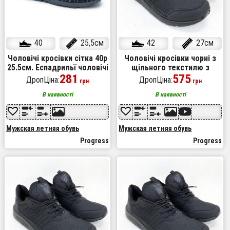
40
25,5см
42
27см
Чоловічі кросівки сітка 40р
Чоловічі кросівки чорні з
25.5см. Еспадрильї чоловічі
щільного текстилю з
| Легкі літні чорні кросівки.
281
поліуретановою підошвою
575
ДропЦіна:
ДропЦіна:
грн
грн
Модель 74612. Колір:
42 розмір
чорний
В наявності
В наявності
Мужская летняя обувь
Мужская летняя обувь
Progress
Progress