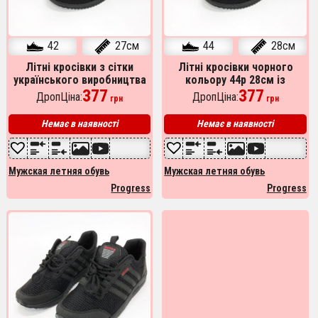
42
27см
44
28см
Літні кросівки з сітки
Літні кросівки чорного
українського виробництва
кольору 44р 28см із
чорного кольору 42р 27см
377
сітчастої тканини
377
ДропЦіна:
ДропЦіна:
грн
грн
Немає в наявності
Немає в наявності
Мужская летняя обувь
Мужская летняя обувь
Progress
Progress