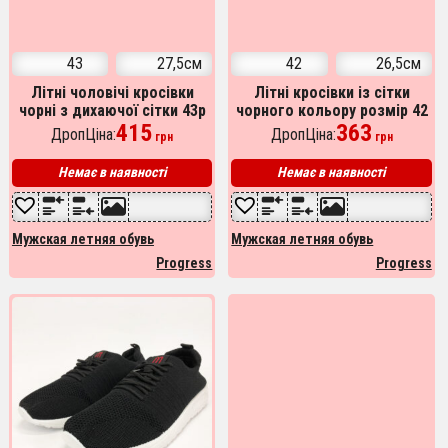
43
27,5см
42
26,5см
Літні чоловічі кросівки
Літні кросівки із сітки
чорні з дихаючої сітки 43р
чорного кольору розмір 42
27.5см
415
українського виробництва
363
ДропЦіна:
ДропЦіна:
грн
грн
Немає в наявності
Немає в наявності
Мужская летняя обувь
Мужская летняя обувь
Progress
Progress