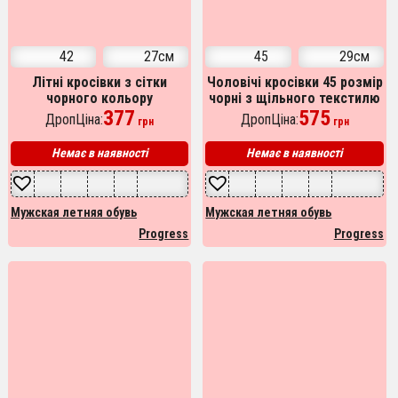
42
27см
45
29см
Літні кросівки з сітки
Чоловічі кросівки 45 розмір
чорного кольору
чорні з щільного текстилю
українського виробництва
377
575
ДропЦіна:
ДропЦіна:
грн
грн
42р 27см
Немає в наявності
Немає в наявності
Мужская летняя обувь
Мужская летняя обувь
Progress
Progress