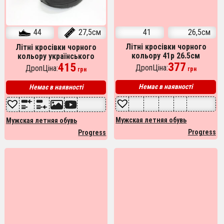
44
27,5см
41
26,5см
Літні кросівки чорного
Літні кросівки чорного
кольору українського
кольору 41р 26.5см
виробництва 44р 27.5см
415
українського виробництва
377
ДропЦіна:
ДропЦіна:
грн
грн
Немає в наявності
Немає в наявності
Мужская летняя обувь
Мужская летняя обувь
Progress
Progress