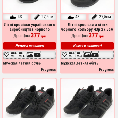
43
27,5см
43
27,5см
Літні кросівки українського
Літні кросівки з сітки
виробництва чорного
чорного кольору 43р 27.5см
кольору 43р 27.5см
377
українського виробництва
377
ДропЦіна:
ДропЦіна:
грн
грн
Немає в наявності
Немає в наявності
Мужская летняя обувь
Мужская летняя обувь
Progress
Progress