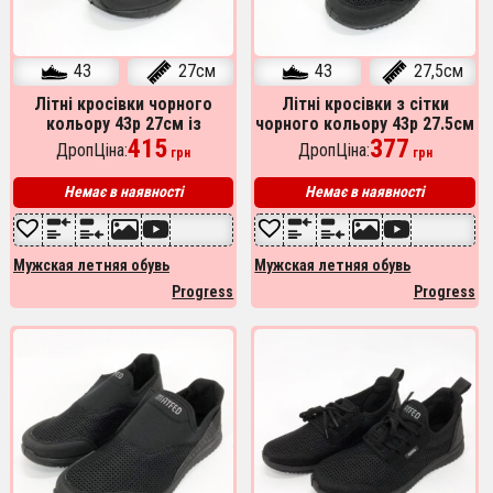
43
27см
43
27,5см
Літні кросівки чорного
Літні кросівки з сітки
кольору 43р 27см із
чорного кольору 43р 27.5см
сітчастого матеріалу
415
377
ДропЦіна:
ДропЦіна:
грн
грн
Немає в наявності
Немає в наявності
Мужская летняя обувь
Мужская летняя обувь
Progress
Progress