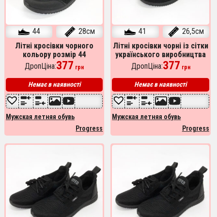
44
28см
41
26,5см
Літні кросівки чорного
Літні кросівки чорні із сітки
кольору розмір 44
українського виробництва
українського виробництва
377
41р 26.5см
377
ДропЦіна:
ДропЦіна:
грн
грн
Немає в наявності
Немає в наявності
Мужская летняя обувь
Мужская летняя обувь
Progress
Progress