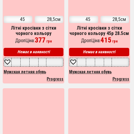
45
28,5см
45
28,5см
Літні кросівки з сітки
Літні кросівки з сітки
чорного кольору
чорного кольору 45р 28.5см
українського виробництва
377
415
ДропЦіна:
ДропЦіна:
грн
грн
45р 28.5см
Немає в наявності
Немає в наявності
Мужская летняя обувь
Мужская летняя обувь
Progress
Progress