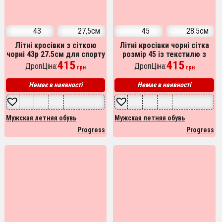
43
27,5см
45
28.5см
Літні кросівки з сіткою
Літні кросівки чорні сітка
чорні 43р 27.5см для спорту
розмір 45 із текстилю з
та повсякденного носіння
415
гнучкою підошвою
415
ДропЦіна:
ДропЦіна:
грн
грн
Немає в наявності
Немає в наявності
Мужская летняя обувь
Мужская летняя обувь
Progress
Progress