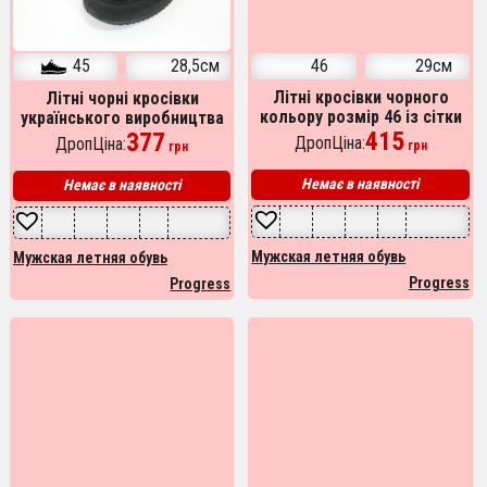
45
28,5см
46
29см
Літні кросівки чорного
Літні чорні кросівки
кольору розмір 46 із сітки
українського виробництва
українського виробництва
415
45р 28.5см
377
ДропЦіна:
ДропЦіна:
грн
грн
Немає в наявності
Немає в наявності
Мужская летняя обувь
Мужская летняя обувь
Progress
Progress