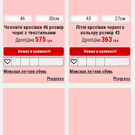
46
30см
43
27см
Чоловічі кросівки 46 розмір
Літні кросівки чорного
чорні з текстильним
кольору розмір 43
верхом
575
українського виробництва
363
ДропЦіна:
ДропЦіна:
грн
грн
Немає в наявності
Немає в наявності
Мужская летняя обувь
Мужская летняя обувь
Progress
Progress