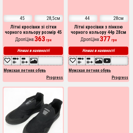
45
28,5см
44
28см
Літні кросівки зі сітки
Літні кросівки з пінкою
чорного кольору розмір 45
чорного кольору 44р 28см
українського виробництва
363
українського виробництва
377
ДропЦіна:
ДропЦіна:
грн
грн
Немає в наявності
Немає в наявності
Мужская летняя обувь
Мужская летняя обувь
Progress
Progress