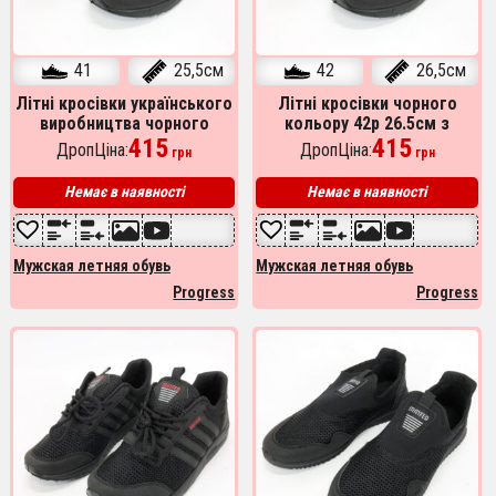
41
25,5см
42
26,5см
Літні кросівки українського
Літні кросівки чорного
виробництва чорного
кольору 42р 26.5см з
кольору 41р 25.5см
415
сітчастого матеріалу
415
ДропЦіна:
ДропЦіна:
грн
грн
Немає в наявності
Немає в наявності
Мужская летняя обувь
Мужская летняя обувь
Progress
Progress