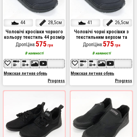
44
28,5см
41
26,5см
Чоловічі кросівки чорного
Чоловічі чорні кросівки з
кольору текстиль 44 розмір
текстильним верхом та
575
поліуретановою підошвою
575
ДропЦіна:
ДропЦіна:
грн
грн
41 розмір
В наявності
В наявності
Мужская летняя обувь
Мужская летняя обувь
Progress
Progress