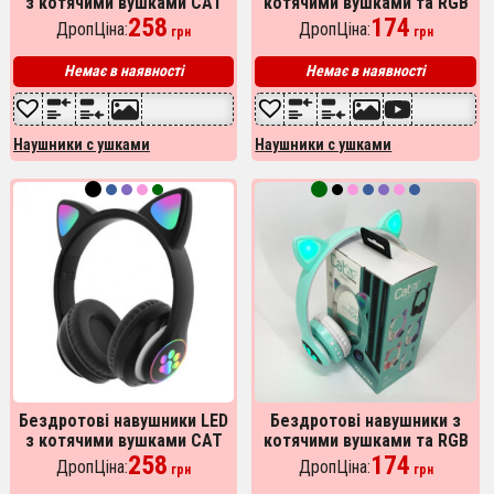
з котячими вушками CAT
котячими вушками та RGB
STN-28. Колір: зелений
258
підсвічуванням Cat VZV
174
ДропЦіна:
ДропЦіна:
грн
грн
23M. Колір: чорний
Немає в наявності
Немає в наявності
Наушники с ушками
Наушники с ушками
Бездротові навушники LED
Бездротові навушники з
з котячими вушками CAT
котячими вушками та RGB
STN-28. Колір: чорний
258
підсвічуванням Cat VZV
174
ДропЦіна:
ДропЦіна:
грн
грн
23M. Колір: зелений