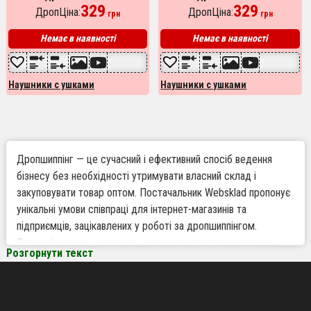
котячими вушками, що
329
котячими вушками, що
329
ДропЦіна:
ДропЦіна:
грн
грн
світяться. Колір: зелений
світяться. Колір: золотий
Немає в наявності
Немає в наявності
Наушники с ушками
Наушники с ушками
Дропшиппінг — це сучасний і ефективний спосіб ведення
бізнесу без необхідності утримувати власний склад і
закуповувати товар оптом. Постачальник Websklad пропонує
унікальні умови співпраці для інтернет-магазинів та
підприємців, зацікавлених у роботі за дропшиппінгом.
Спеціалізуючись на товарах з високим попитом, включно з
Розгорнути текст
навушниками з вушками, Websklad є надійним дропшиппінг
постачальником в Україні, готовим стати вашим партнером у
розвитку бізнесу.