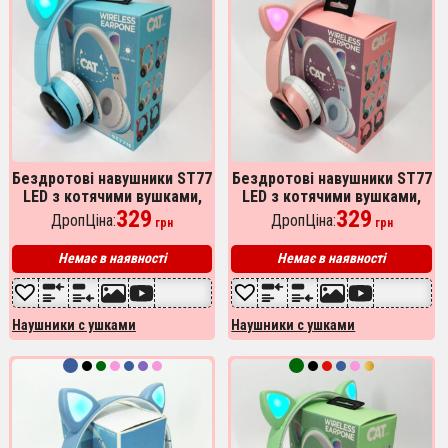
Бездротові навушники ST77
Бездротові навушники ST77
LED з котячими вушками,
LED з котячими вушками,
що світяться. Колір: синій
329
що світяться. Колір:
329
ДропЦіна:
ДропЦіна:
грн
грн
рожевий
Немає в наявності
Немає в наявності
Наушники с ушками
Наушники с ушками