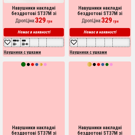
Навушники накладні
Навушники накладні
бездротові ST37M зі
бездротові ST37M зі
котячими вушками, що
329
котячими вушками, що
329
ДропЦіна:
ДропЦіна:
грн
грн
світяться. Колір: червоний
світяться. Колір: синій
Немає в наявності
Немає в наявності
Наушники с ушками
Наушники с ушками
Навушники накладні
Навушники накладні
бездротові ST37M зі
бездротові ST37M зі