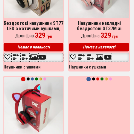
Бездротові навушники ST77
Навушники накладні
LED з котячими вушками,
бездротові ST37M зі
що світяться. Колір:
329
котячими вушками, що
329
ДропЦіна:
ДропЦіна:
грн
грн
золотий
світяться. Колір: рожевий
Немає в наявності
Немає в наявності
Наушники с ушками
Наушники с ушками