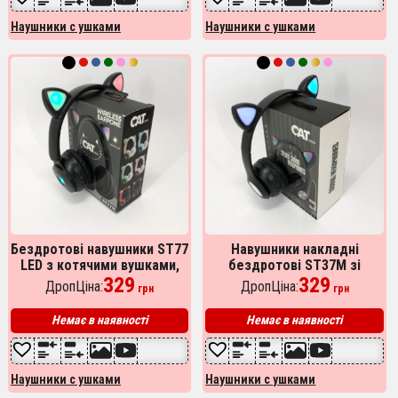
Наушники с ушками
Наушники с ушками
Бездротові навушники ST77
Навушники накладні
LED з котячими вушками,
бездротові ST37M зі
що світяться. Колір: чорний
329
котячими вушками, що
329
ДропЦіна:
ДропЦіна:
грн
грн
світяться. Колір: чорний
Немає в наявності
Немає в наявності
Наушники с ушками
Наушники с ушками