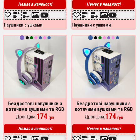
Немає в наявності
Немає в наявності
Наушники с ушками
Наушники с ушками
Бездротові навушники з
Бездротові навушники з
котячими вушками та RGB
котячими вушками та RGB
підсвічуванням Cat VZV
174
підсвічуванням Cat VZV
174
ДропЦіна:
ДропЦіна:
грн
грн
23M. Колір: фіолетовий
23M. Колір: синій
Немає в наявності
Немає в наявності