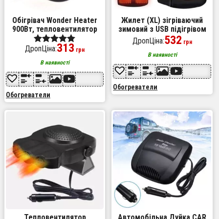
Обігрівач Wonder Heater
Жилет (XL) зігріваючий
900Вт, тепловентилятор
зимовий з USB підігрівом
для дому, обігрівач дуйчик,
унісекс чорний
532
ДропЦіна:
грн
313
тепловентилятор дуйка
ДропЦіна:
Оценка
грн
В наявності
5.00
В наявності
из 5
Обогреватели
Обогреватели
Тепловентилятор
Автомобільна Дуйка CAR