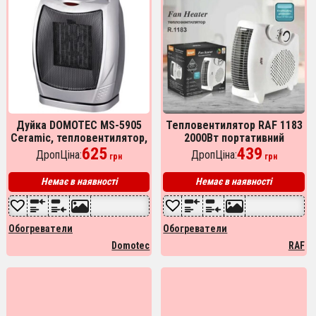
Дуйка DOMOTEC MS-5905
Тепловентилятор RAF 1183
Ceramic, тепловентилятор,
2000Вт портативний
електричний обігрівач,
625
електрообігрівач для дому
439
ДропЦіна:
ДропЦіна:
грн
грн
дуйчик обігрівач
Немає в наявності
Немає в наявності
Обогреватели
Обогреватели
Domotec
RAF