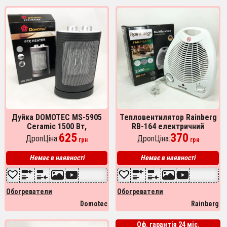
Дуйка DOMOTEC MS-5905
Тепловентилятор Rainberg
Ceramic 1500 Вт,
RB-164 електричний
тепловентилятор,
625
обігрівач 2000 W
370
ДропЦіна:
ДропЦіна:
грн
грн
обогреватель
электрический, дуйчик
Немає в наявності
Немає в наявності
обогреватель
Обогреватели
Обогреватели
Domotec
Rainberg
Оф. гарантія 24 міс.