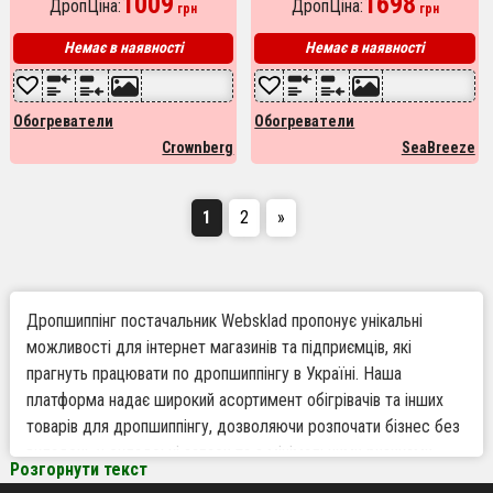
1009
1698
ДропЦіна:
ДропЦіна:
грн
грн
металевий обігрівач
Конвекторний обігрівач
2000w
Немає в наявності
Немає в наявності
Обогреватели
Обогреватели
Crownberg
SeaBreeze
1
2
»
Дропшиппінг постачальник Websklad пропонує унікальні
можливості для інтернет магазинів та підприємців, які
прагнуть працювати по дропшиппінгу в Україні. Наша
платформа надає широкий асортимент обігрівачів та інших
товарів для дропшиппінгу, дозволяючи розпочати бізнес без
вкладень у складські запаси та з мінімальними ризиками.
Розгорнути текст
Співпраця з постачальником Websklad – це зручний та