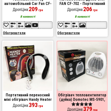
автомобільний Car Fan CF-
FAN CF-702 - Портативний
612, дуйка для авто,
209
автомобільний обігрівач
206
ДропЦіна:
ДропЦіна:
грн
грн
Універсальний обігрівач
салону від прикурювача,
автодуйка
В наявності
В наявності
Обогреватели
Обогреватели
Портативний переносний
Обігрівач тепловентилятор
міні обігрівач Handy Heater
(дуйка) Domotec MS-5901,
393
Вітродуйка обігрівач,
ДропЦіна:
грн
379
Електрична дуйка, 2 кВт
ДропЦіна:
Оценка
грн