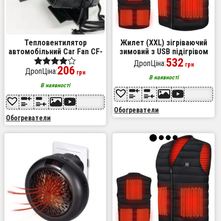
Тепловентилятор
Жилет (XXL) зігріваючий
автомобільний Car Fan CF-
зимовий з USB підігрівом
701, дуйка для авто,
унісекс чорний
532
ДропЦіна:
грн
206
Універсальний обігрівач
ДропЦіна:
Оценка
грн
В наявності
4.00
В наявності
из 5
Обогреватели
Обогреватели