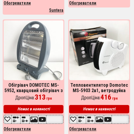
Обогреватели
Обогреватели
Suntera
Обігрівач DOMOTEC MS-
Тепловентилятор Domotec
5952, кварцовий обігрівач з
MS-5903 2в1, ветродуйка
терморегулятором,
313
обігрівач, електрична
416
ДропЦіна:
ДропЦіна:
грн
грн
інфрачервоний обігрівач
дуйка, тепловентилятор
дуйка
Немає в наявності
Немає в наявності
Обогреватели
Обогреватели