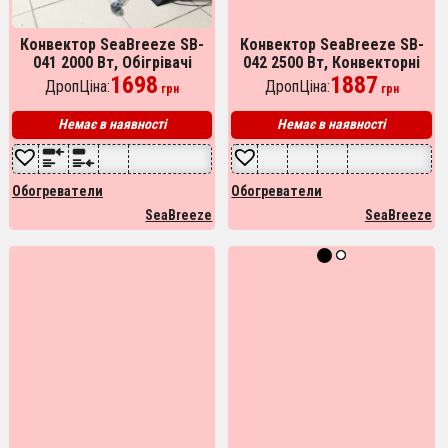
Конвектор SeaBreeze SB-
Конвектор SeaBreeze SB-
041 2000 Вт, Обігрівачі
042 2500 Вт, Конвекторні
конвекторного типу,
1698
обігрівачі для дому 2500w,
1887
ДропЦіна:
ДропЦіна:
грн
грн
Обігрівач електричний
Електроконвектор
Немає в наявності
Немає в наявності
Обогреватели
Обогреватели
SeaBreeze
SeaBreeze