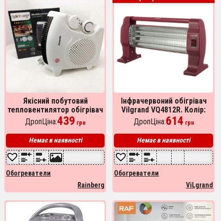
Якісний побутовий
Інфрачервоний обігрівач
тепловентилятор обігрівач
Vilgrand VQ4812R. Колір:
RAINBERG RB-165 дуйчик
439
червоний
614
ДропЦіна:
ДропЦіна:
грн
грн
Немає в наявності
Немає в наявності
Обогреватели
Обогреватели
Rainberg
ViLgrand