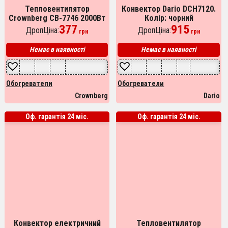
Тепловентилятор
Конвектор Dario DCH7120.
Crownberg CB-7746 2000Вт
Колір: чорний
Обігрівач тепловентилятор
377
915
ДропЦіна:
ДропЦіна:
грн
грн
дуйка тепловентилятор
для дому
Немає в наявності
Немає в наявності
Обогреватели
Обогреватели
Crownberg
Dario
Оф. гарантія 24 міс.
Оф. гарантія 24 міс.
Конвектор електричний
Тепловентилятор