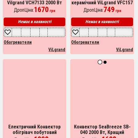
Vilgrand VCH7133 2000 Вт
керамічний ViLgrand VFC157
1670
749
ДропЦіна:
ДропЦіна:
грн
грн
Немає в наявності
Немає в наявності
Обогреватели
Обогреватели
ViLgrand
ViLgrand
Електричний Конвектор
Конвектор SeaBreeze SB-
обігрівач побутовий
040 2000 Вт, Кращий
Crownberg CB-2000,
конвекторний обігрівач,