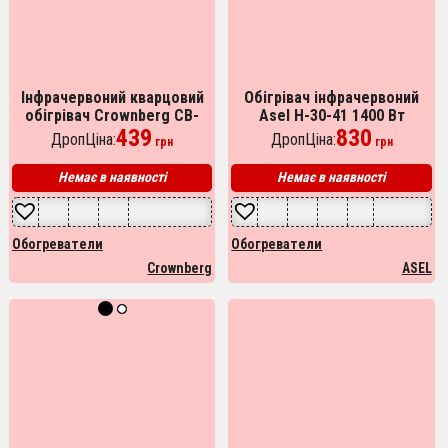
Інфрачервоний кварцовий
Обігрівач інфрачервоний
обігрівач Crownberg CB-
Asel H-30-41 1400 Вт
7745, енергозберігаючий
439
830
ДропЦіна:
ДропЦіна:
грн
грн
кварцовий обігрівач
Немає в наявності
Немає в наявності
Обогреватели
Обогреватели
Crownberg
ASEL