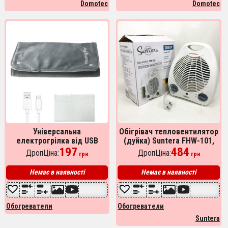
Domotec
Domotec
Універсальна
Обігрівач тепловентилятор
електрогрілка від USB
(дуйка) Suntera FHW-101,
30х50 см електричний
197
Вітродуйка обігрівач,
484
ДропЦіна:
ДропЦіна:
грн
грн
термокилимок з підігрівом
Електрична дуйка, 2000 w
для рук, ніг та шиї
Немає в наявності
Немає в наявності
Обогреватели
Обогреватели
Suntera