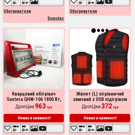
Обогреватели
Обогреватели
Domotec
Кварцовий обігрівач
Жилет (L) зігріваючий
Suntera QHW-106 1800 Вт,
зимовий з USB підігрівом
кварцовий обігрівач для
963
унісекс чорний
372
ДропЦіна:
ДропЦіна:
грн
грн
дому, переносний обігрівач
Немає в наявності
Немає в наявності