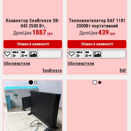
Конвектор SeaBreeze SB-
Тепловентилятор RAF 1181
043 2500 Вт,
2000Вт портативний
Електрообігрівач
1887
електрообігрівач для дому
439
ДропЦіна:
ДропЦіна:
грн
грн
конвектор, Конвекторний
обігрівач підлоговий
Немає в наявності
Немає в наявності
Обогреватели
Обогреватели
SeaBreeze
RAF