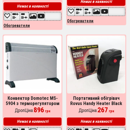
5.00
Немає в наявності
из 5
Немає в наявності
Обогреватели
Обогреватели
Конвектор Domotec MS-
Портативний обігрівач
5904 з терморегулятором
Rovus Handy Heater Black
до 2000 Вт електричний
896
400 Вт, обігрівач дуйчик,
267
ДропЦіна:
ДропЦіна:
грн
грн
обігрівач, Теплоконвектор
побутовий
тепловентилятор
Немає в наявності
Немає в наявності