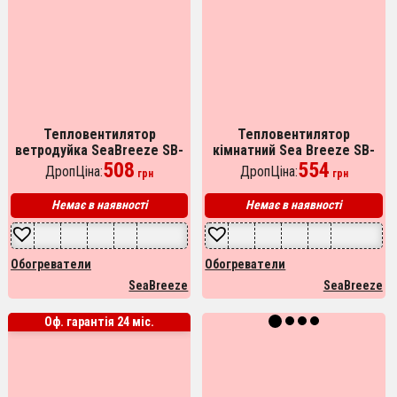
Тепловентилятор
Тепловентилятор
ветродуйка SeaBreeze SB-
кімнатний Sea Breeze SB-
038, побутовий
508
039 2000 Вт, підлоговий
554
ДропЦіна:
ДропЦіна:
грн
грн
тепловентилятор,
обігрівач, портативний
тепловентилятор для дому
тепловентилятор
Немає в наявності
Немає в наявності
Обогреватели
Обогреватели
SeaBreeze
SeaBreeze
Оф. гарантія 24 міс.