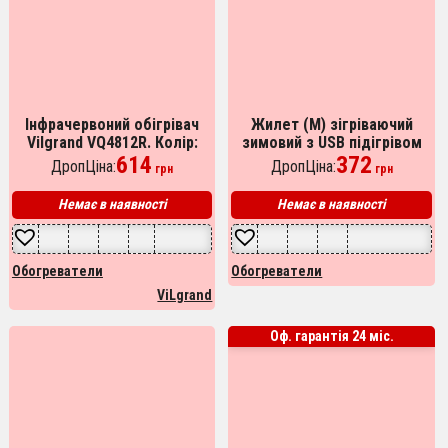
Інфрачервоний обігрівач
Жилет (M) зігріваючий
Vilgrand VQ4812R. Колір:
зимовий з USB підігрівом
сірий
614
унісекс чорний
372
ДропЦіна:
ДропЦіна:
грн
грн
Немає в наявності
Немає в наявності
Обогреватели
Обогреватели
ViLgrand
Оф. гарантія 24 міс.