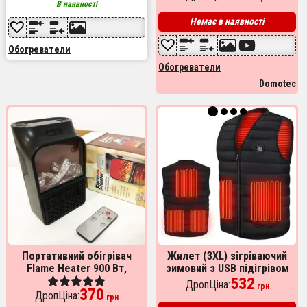
В наявності
5.00
из 5
Немає в наявності
Обогреватели
Обогреватели
Domotec
Портативний обігрівач
Жилет (3XL) зігріваючий
Flame Heater 900 Вт,
зимовий з USB підігрівом
тепловий вентилятор,
унісекс чорний
532
ДропЦіна:
грн
370
обігрівач для дому,
ДропЦіна:
Оценка
грн
ветродуйчик