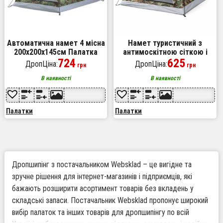
Автоматична намет 4 місна
Намет туристичний з
200х200х145см Палатка
антимоскітною сіткою і
туристична Камуфляж
724
каркасом 200x150x135см
625
ДропЦіна:
ДропЦіна:
грн
грн
Похідний намет 2х спальних
місць
В наявності
В наявності
Палатки
Палатки
Дропшипінг з постачальником Websklad – це вигідне та
зручне рішення для інтернет-магазинів і підприємців, які
бажають розширити асортимент товарів без вкладень у
складські запаси. Постачальник Websklad пропонує широкий
вибір палаток та інших товарів для дропшипінгу по всій