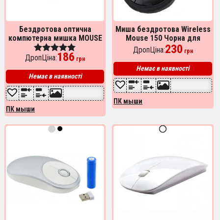
Бездротова оптична
Миша бездротова Wireless
компютерна мишка MOUSE
Mouse 150 Чорна для
G-319. Колір червоний
комп'ютера мишка для
230
ДропЦіна:
грн
186
комп'ютера ноутбука ПК
ДропЦіна:
Оценка
грн
5.00
Немає в наявності
из 5
Немає в наявності
ПК мыши
ПК мыши