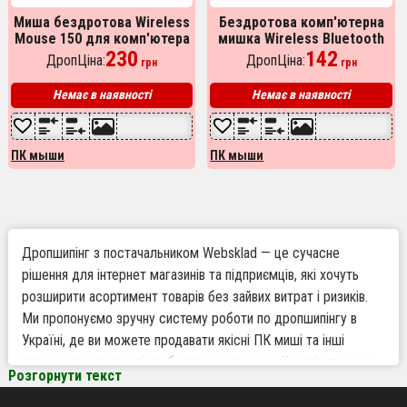
Миша бездротова Wireless
Бездротова комп'ютерна
Mouse 150 для комп'ютера
мишка Wireless Bluetooth
мишка для комп'ютера
230
Mouse G132. Колір: білий
142
ДропЦіна:
ДропЦіна:
грн
грн
ноутбука ПК. Колір: сірий
Немає в наявності
Немає в наявності
ПК мыши
ПК мыши
Дропшипінг з постачальником Websklad — це сучасне
рішення для інтернет магазинів та підприємців, які хочуть
розширити асортимент товарів без зайвих витрат і ризиків.
Ми пропонуємо зручну систему роботи по дропшипінгу в
Україні, де ви можете продавати якісні ПК миші та інші
товари для дропшипінгу безпосередньо своїм клієнтам, не
Розгорнути текст
займаючись складуванням і логістикою. Постачальник
Websklad забезпечує надійне та швидке виконання