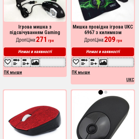
Ігрова мишка з
Мишка провідна ігрова UKC
підсвічуванням Gaming
6967 з килимком
Mouse X6 / мишка для
271
209
ДропЦіна:
ДропЦіна:
грн
грн
ноутбука / Дротова
комп'ютерна миша
Немає в наявності
Немає в наявності
ПК мыши
ПК мыши
UKC