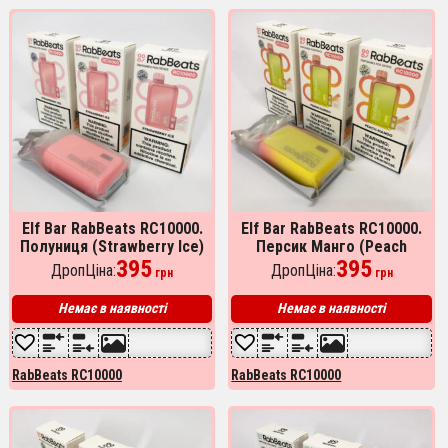
Elf Bar RabBeats RC10000.
Elf Bar RabBeats RC10000.
Полуниця (Strawberry Ice)
Персик Манго (Peach
395
Mango)
395
ДропЦіна:
ДропЦіна:
грн
грн
Немає в наявності
Немає в наявності
RabBeats RC10000
RabBeats RC10000