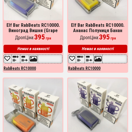
Elf Bar RabBeats RC10000.
Elf Bar RabBeats RC10000.
Виноград Вишня (Grape
Ананас Полуниця Банан
Cherry)
395
(Pineapple Strawberry
395
ДропЦіна:
ДропЦіна:
грн
грн
Banana)
Немає в наявності
Немає в наявності
RabBeats RC10000
RabBeats RC10000