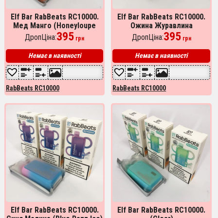
Elf Bar RabBeats RC10000.
Elf Bar RabBeats RC10000.
Мед Манго (Honeyloupe
Ожина Журавлина
Mango)
395
(Blackberry Cranberry)
395
ДропЦіна:
ДропЦіна:
грн
грн
Немає в наявності
Немає в наявності
RabBeats RC10000
RabBeats RC10000
Elf Bar RabBeats RC10000.
Elf Bar RabBeats RC10000.