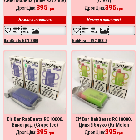
Синя Малина (Blue Razz Ice)
(Clear)
395
395
ДропЦіна:
ДропЦіна:
грн
грн
Немає в наявності
Немає в наявності
RabBeats RC10000
RabBeats RC10000
Elf Bar RabBeats RC10000.
Elf Bar RabBeats RC10000.
Виноград (Grape Ice)
Диня Яблуко (Ki-Melon
395
Apple)
395
ДропЦіна:
ДропЦіна:
грн
грн