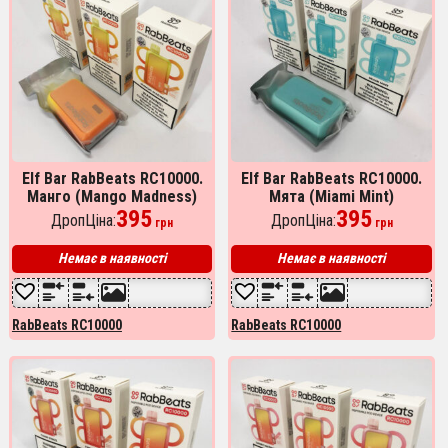
Elf Bar RabBeats RC10000.
Elf Bar RabBeats RC10000.
Манго (Mango Madness)
Мята (Miami Mint)
395
395
ДропЦіна:
ДропЦіна:
грн
грн
Немає в наявності
Немає в наявності
RabBeats RC10000
RabBeats RC10000