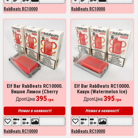
RabBeats RC10000
RabBeats RC10000
Elf Bar RabBeats RC10000.
Elf Bar RabBeats RC10000.
Вишня Лимон (Cherry
Кавун (Watermelon Ice)
Lemon)
395
395
ДропЦіна:
ДропЦіна:
грн
грн
Немає в наявності
Немає в наявності
RabBeats RC10000
RabBeats RC10000