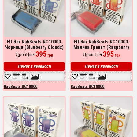
Elf Bar RabBeats RC10000.
Elf Bar RabBeats RC10000.
Чорниця (Blueberry Cloudz)
Малина Гранат (Raspberry
395
Pomegranate)
395
ДропЦіна:
ДропЦіна:
грн
грн
Немає в наявності
Немає в наявності
RabBeats RC10000
RabBeats RC10000