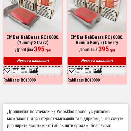
Elf Bar RabBeats RC10000.
Elf Bar RabBeats RC10000.
(Yummy Strazz)
Вишня Кавун (Cherry
395
Watermelon)
395
ДропЦіна:
ДропЦіна:
грн
грн
Немає в наявності
Немає в наявності
RabBeats RC10000
RabBeats RC10000
Дропшипінг постачальник Websklad пропонує унікальні
можливості для інтернет-магазинів та підприємців, які хочуть
розширити асортимент і збільшити продажі без зайвих