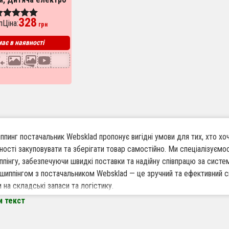
 для фігурок із
328
Ціна:
у. Колір: жовтий
ценка
грн
.00
з 5
ає в наявності
пинг постачальник Websklad пропонує вигідні умови для тих, хто хоч
ності закуповувати та зберігати товар самостійно. Ми спеціалізуємо
пінгу, забезпечуючи швидкі поставки та надійну співпрацю за систе
шиппінгом з постачальником Websklad — це зручний та ефективний сп
 на складські запаси та логістику.
и текст
варто працювати за дропшиппінгом з Websklad