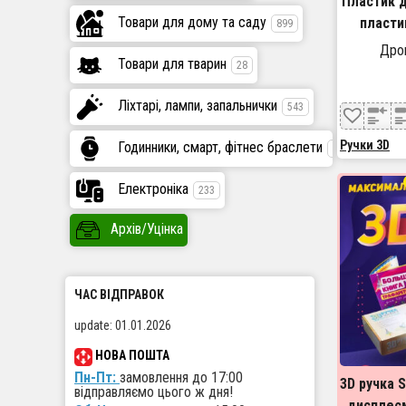
Пластик д
Товари для дому та саду
пластик
899
кольор
Дроп
Товари для тварин
28
Ліхтарі, лампи, запальнички
543
Ручки 3D
Годинники, смарт, фітнес браслети
447
Електроніка
233
Архів/Уцінка
ЧАС ВІДПРАВОК
update: 01.01.2026
НОВА ПОШТА
Пн-Пт:
замовлення до 17:00
3D ручка S
відправляємо цього ж дня!
дисплеєм