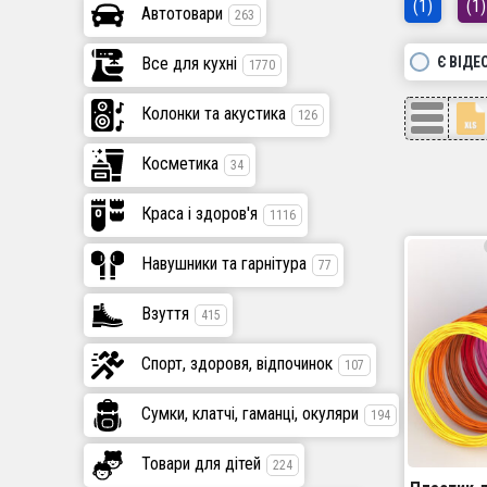
(1)
(1)
Автотовари
263
Є ВІДЕ
Все для кухні
1770
Колонки та акустика
126
Косметика
34
Краса і здоров'я
1116
Навушники та гарнітура
77
Взуття
415
Спорт, здоровя, відпочинок
107
Сумки, клатчі, гаманці, окуляри
194
Товари для дітей
224