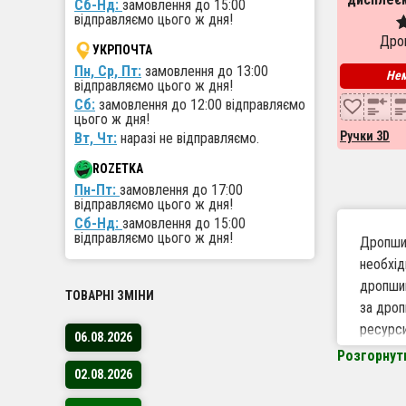
Сб-Нд:
замовлення до 15:00
відправляємо цього ж дня!
ручка
Дроп
пластик
О
УКРПОЧТА
5
Пн, Ср, Пт:
замовлення до 13:00
и
Нем
відправляємо цього ж дня!
Сб:
замовлення до 12:00 відправляємо
цього ж дня!
Ручки 3D
Вт, Чт:
наразі не відправляємо.
ROZETKA
Пн-Пт:
замовлення до 17:00
відправляємо цього ж дня!
Сб-Нд:
замовлення до 15:00
відправляємо цього ж дня!
Дропшип
необхід
дропшип
ТОВАРНІ ЗМІНИ
за дроп
ресурси
06.08.2026
Розгорнут
02.08.2026
Чому 