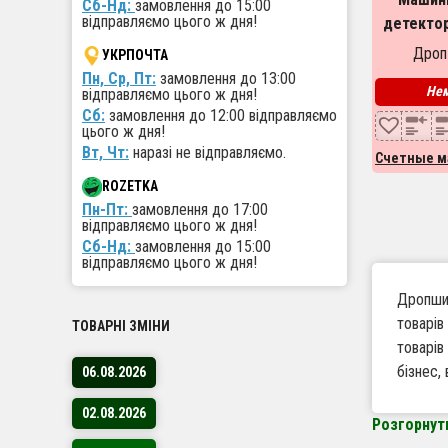
Сб-Нд:
замовлення до 15:00
відправляємо цього ж дня!
детектор
Counter 2
Дроп
УКРПОЧТА
пер
Пн, Ср, Пт:
замовлення до 13:00
Нем
відправляємо цього ж дня!
Сб:
замовлення до 12:00 відправляємо
цього ж дня!
Вт, Чт:
наразі не відправляємо.
Счетные м
ROZETKA
Пн-Пт:
замовлення до 17:00
відправляємо цього ж дня!
Сб-Нд:
замовлення до 15:00
відправляємо цього ж дня!
Дропшип
товарів
ТОВАРНІ ЗМІНИ
товарів
бізнес,
06.08.2026
02.08.2026
Розгорнут
Чому 