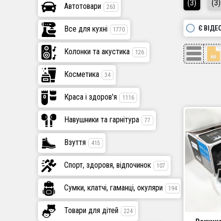
(3)
(3)
Автотовари
263
Є ВІДЕ
Все для кухні
1770
Колонки та акустика
126
Косметика
34
Краса і здоров'я
1116
Навушники та гарнітура
77
Взуття
415
Спорт, здоровя, відпочинок
107
Сумки, клатчі, гаманці, окуляри
194
Товари для дітей
224