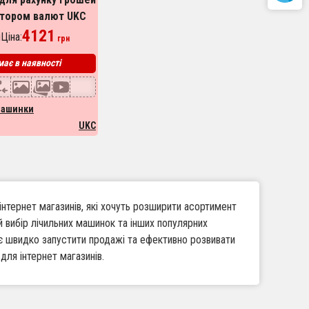
ктором валют UKC
ічильник банкнот,
4121
Ціна:
грн
ій для перевірки
ає в наявності
купюр
машинки
UKC
інтернет магазинів, які хочуть розширити асортимент
й вибір лічильних машинок та інших популярних
яє швидко запустити продажі та ефективно розвивати
для інтернет магазинів.