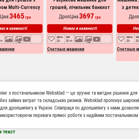
ом Multi-Currency
грошей, лічильник банкнот
з дете
040v для офісу, для
3465
Bill Counter GR-6200 з
3697
MG-555 л
Ціна:
ДропЦіна:
Дроп
грн
грн
евірки купюр
детектором UV, перевіряти
пристр
ає в наявності
Немає в наявності
Нем
гроші
ашинки
Счетные машинки
Счетные 
інг з постачальником Websklad — це зручне та вигідне рішення для 
 без зайвих витрат та складських ризиків. Websklad пропонує широки
 для дропшипінгу в Україні. Співпраця по дропшипінгу з нами дозвол
 використовуючи переваги прямої роботи з надійним постачальником 
и текст
варто працювати по дропшипінгу з Websklad