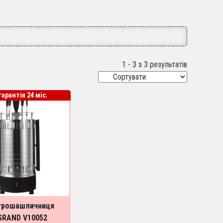
1 - 3 з 3 результатів
гарантія 24 міс.
трошашличниця
GRAND V10052