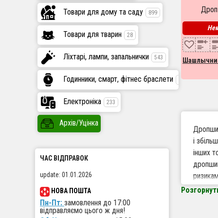
шам
Дроп
Товари для дому та саду
899
Нем
Товари для тварин
28
Ліхтарі, лампи, запальнички
543
Шашлычни
Годинники, смарт, фітнес браслети
447
Електроніка
233
Архів/Уцінка
Дропшип
і збіль
інших т
ЧАС ВІДПРАВОК
дропшип
update: 01.01.2026
ризика
Розгорнут
НОВА ПОШТА
Пн-Пт:
замовлення до 17:00
Чому 
відправляємо цього ж дня!