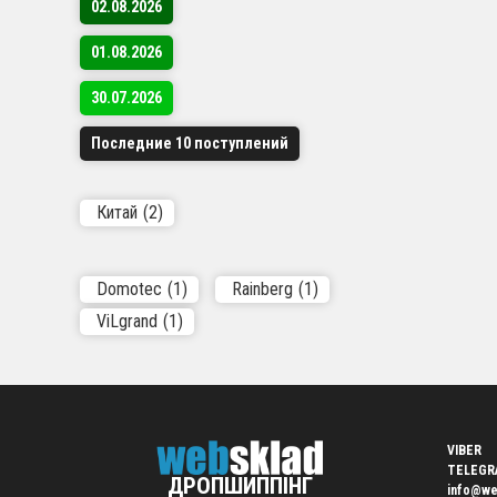
02.08.2026
Почні
01.08.2026
Приєдну
Розширю
30.07.2026
сьогодн
Последние 10 поступлений
та розв
Китай
(2)
Domotec
(1)
Rainberg
(1)
ViLgrand
(1)
VIBER
TELEGR
ДРОПШИППІНГ
info@we