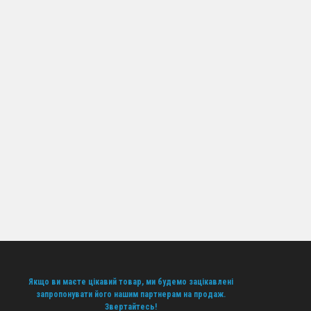
ика Websklad для роботи за дропшиппінгом.
зайвих витрат і ризиків. Оформляйте співпрацю вже
и. Партнерство з Websklad – це надійність, зручність
Якщо ви маєте цікавий товар, ми будемо зацікавлені
запропонувати його нашим партнерам на продаж.
Звертайтесь!