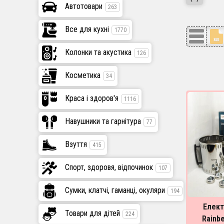
Автотовари
263
Все для кухні
1770
Колонки та акустика
126
Косметика
34
Краса і здоров'я
1116
Навушники та гарнітура
77
Взуття
415
Спорт, здоровя, відпочинок
107
Сумки, клатчі, гаманці, окуляри
194
Елек
Товари для дітей
224
Rainbe