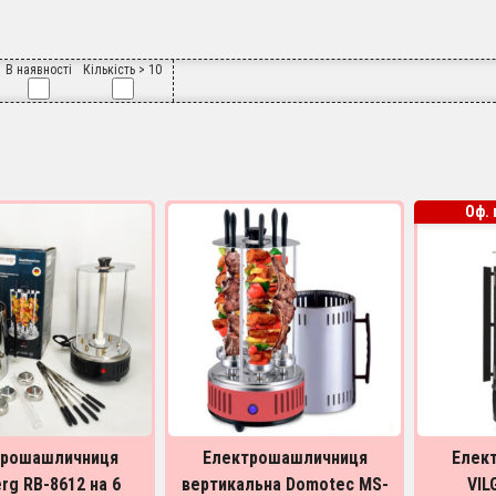
В наявності
Кількість > 10
Оф. 
трошашличниця
Електрошашличниця
Елек
rg RB-8612 на 6
вертикальна Domotec MS-
VIL