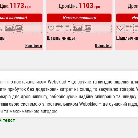
пурів 3200 W
1173
7783 нержавіюча сталь
1103
Ціна:
ДропЦіна:
Дроп
грн
грн
ає в наявності
Немає в наявності
Нем
цы
Шашлычницы
Шашлычн
Rainberg
Domotec
пінг з постачальником Websklad – це зручне та вигідне рішення для
шити прибуток без додаткових витрат на склад та закупівлю товарів
оварів для дропшиппінгу, забезпечуючи надійну співпрацю та швидку 
пінговою системою з постачальником Websklad – це сучасний підхід
ми та максимальною вигодою.
и текст
варто працювати за дропшиппінгом з Websklad