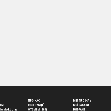
ть працювати з Websklad
йтесь до числа успішних інтернет-магазинів, які обрали постачальн
йте асортимент шашличниць та інших товарів для дропшиппінгу без 
і та отримуйте доступ до вигідних пропозицій і професійної підтримк
иток вашого бізнесу!
ПРО НАС
МІЙ ПРОФІЛЬ
AM
ІНСТРУКЦІЇ
МОЇ ЗАКАЗИ
bsklad.biz.ua
ОТЗЫВЫ (260)
ВИБРАНЕ