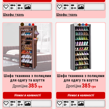
Шкафы ткань
Шкафы ткань
Шафа тканинна з полицями
Шафа тканинна з полицями
для одягу та взуття
для одягу та взуття
(58x30x158 см) Brown
385
(58x30x158 см) Gray
385
ДропЦіна:
ДропЦіна:
грн
грн
Немає в наявності
Немає в наявності