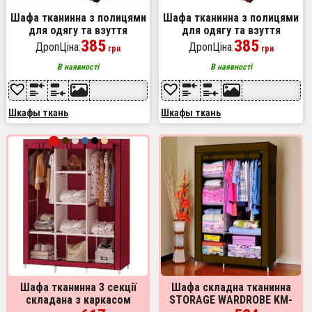
Шафа тканинна з полицями
Шафа тканинна з полицями
для одягу та взуття
для одягу та взуття
(58x30x158 см) Blue
385
(58x30x158 см) Red
385
ДропЦіна:
ДропЦіна:
грн
грн
В наявності
В наявності
Шкафы ткань
Шкафы ткань
Шафа тканинна 3 секції
Шафа складна тканинна
складана з каркасом
STORAGE WARDROBE KM-