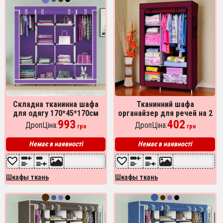
Складна тканинна шафа
Тканинний шафа
для одягу 170*45*170см
органайзер для речей на 2
Storage Rack, тканинна
993
секції складаний
402
ДропЦіна:
ДропЦіна:
грн
грн
шафа для речей Фіолетова
105х45х170см Storage
Wardrobe Колір: темно-
Немає в наявності
Немає в наявності
сірий
Шкафы ткань
Шкафы ткань