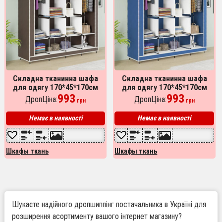
Складна тканинна шафа
Складна тканинна шафа
для одягу 170*45*170см
для одягу 170*45*170см
Storage Rack, тканинна
993
Storage Rack, універсальна
993
ДропЦіна:
ДропЦіна:
грн
грн
шафа для речей Коричнева
тканинна шафа для речей
Синій
Немає в наявності
Немає в наявності
Шкафы ткань
Шкафы ткань
Шукаєте надійного дропшиппінг постачальника в Україні для
розширення асортименту вашого інтернет магазину?