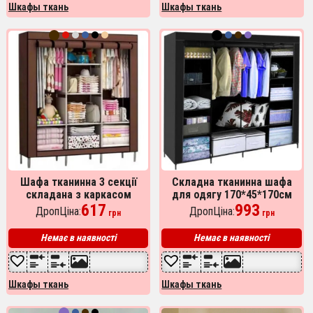
Шкафы ткань
Шкафы ткань
Шафа тканинна 3 секції
Складна тканинна шафа
складана з каркасом
для одягу 170*45*170см
STORAGE WARDROBE 175 х
617
Storage Rack, універсальна
993
ДропЦіна:
ДропЦіна:
грн
грн
130 х 45 см. Колір:
тканинна шафа для речей
коричневий
Чорний
Немає в наявності
Немає в наявності
Шкафы ткань
Шкафы ткань