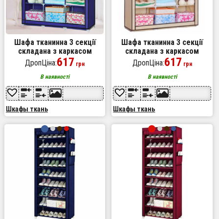
Шафа тканинна 3 секції
Шафа тканинна 3 секції
складана з каркасом
складана з каркасом
STORAGE WARDROBE 175 х
617
STORAGE WARDROBE 175 х
617
ДропЦіна:
ДропЦіна:
грн
грн
130 х 45 см Каркасна Blue
130 х 45 см Beige
В наявності
В наявності
Шкафы ткань
Шкафы ткань