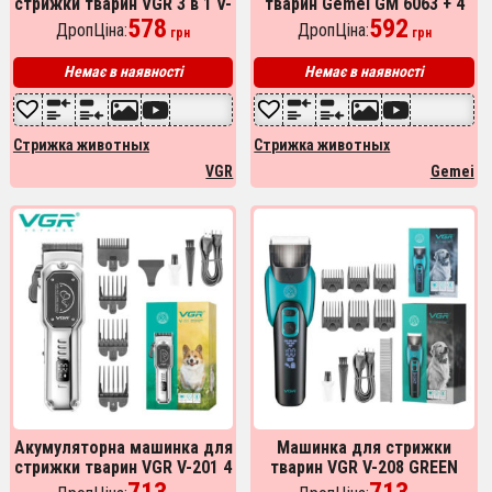
стрижки тварин VGR 3 в 1 V-
тварин Gemei GM 6063 + 4
205
578
насадки грумінгу
592
ДропЦіна:
ДропЦіна:
грн
грн
Немає в наявності
Немає в наявності
Стрижка животных
Стрижка животных
VGR
Gemei
Акумуляторна машинка для
Машинка для стрижки
стрижки тварин VGR V-201 4
тварин VGR V-208 GREEN
насадки
713
713