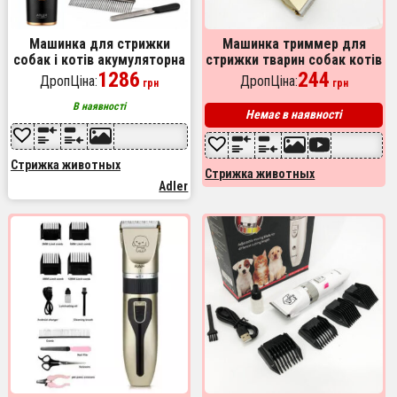
Машинка для стрижки
Машинка триммер для
собак і котів акумуляторна
стрижки тварин собак котів
Adler AD 2849
1286
на акумуляторі з набором
244
ДропЦіна:
ДропЦіна:
грн
грн
насадок Puppy
В наявності
Немає в наявності
Стрижка животных
Стрижка животных
Adler