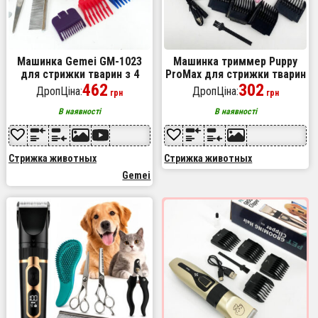
Машинка Gemei GM-1023
Машинка триммер Puppy
для стрижки тварин з 4
ProMax для стрижки тварин
насадками для будь-якого
462
собак котів на акумуляторі
302
ДропЦіна:
ДропЦіна:
грн
грн
типу вовни + ножиці та
з набором насадок
гребінець
В наявності
В наявності
Стрижка животных
Стрижка животных
Gemei