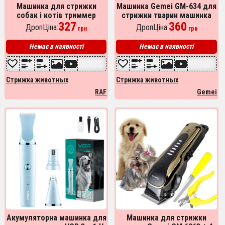
Машинка для стрижки
Машинка Gemei GM-634 для
собак і котів триммер
стрижки тварин машинка
машинки для грумінгу RAF
327
для грумінгу
360
ДропЦіна:
ДропЦіна:
грн
грн
R.436 набір для стрижки
тварин
Немає в наявності
Немає в наявності
Стрижка животных
Стрижка животных
RAF
Gemei
Акумуляторна машинка для
Машинка для стрижки