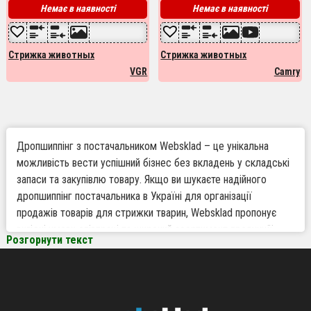
Немає в наявності
Немає в наявності
Стрижка животных
Стрижка животных
VGR
Camry
Дропшиппінг з постачальником Websklad – це унікальна
можливість вести успішний бізнес без вкладень у складські
запаси та закупівлю товару. Якщо ви шукаєте надійного
дропшиппінг постачальника в Україні для організації
продажів товарів для стрижки тварин, Websklad пропонує
вигідні умови співпраці та широкий асортимент продукції,
Розгорнути текст
ідеально підходящий для інтернет магазинів. Робота по
дропшиппінгу з Websklad спрощує логістику і дозволяє
зосередитись на розвитку вашого бізнесу, отримуючи
доступ до якісних товарів без зайвих витрат.