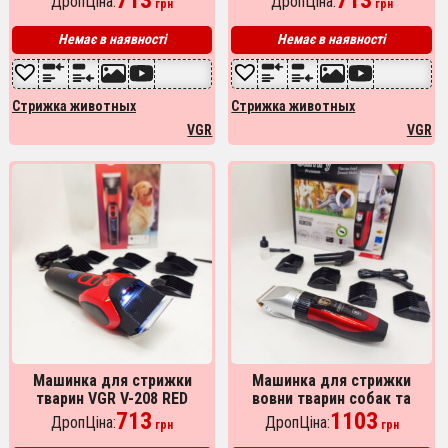
ДропЦіна:
ДропЦіна:
грн
грн
Немає в наявності
Немає в наявності
Стрижка животных
Стрижка животных
VGR
VGR
Машинка для стрижки
Машинка для стрижки
тварин VGR V-208 RED
вовни тварин собак та
713
кішок Camry CR 2821
1103
ДропЦіна:
ДропЦіна:
грн
грн