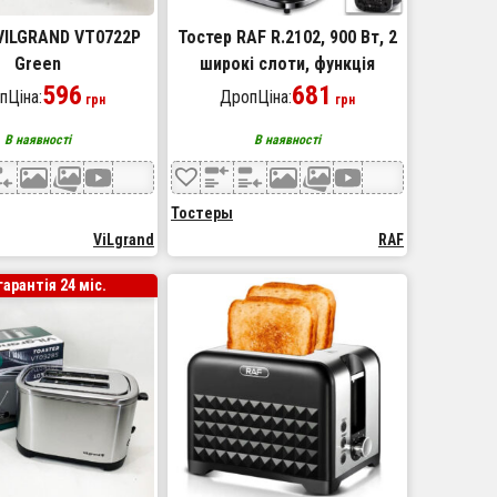
VILGRAND VT0722P
Тостер RAF R.2102, 900 Вт, 2
Green
широкі слоти, функція
596
розморожування та підігріву
681
пЦіна:
ДропЦіна:
грн
грн
В наявності
В наявності
Тостеры
ViLgrand
RAF
гарантія 24 міс.