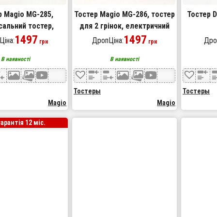
р Magio MG-285,
Тостер Magio MG-286, тостер
Тостер D
сальний тостер,
для 2 грінок, електричний
кухонний, тостери
1497
горизонтальний тостер
1497
Ціна:
ДропЦіна:
Дро
грн
грн
, тостер для кухні
В наявності
В наявності
побутовий
Тостеры
Тостеры
Magio
Magio
гарантія 12 міс.