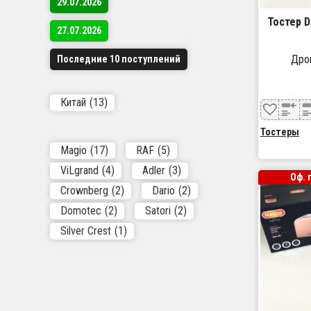
29.07.2026
Тостер D
27.07.2026
Дроп
Последние 10 поступлений
Китай
(13)
Тостеры
Magio
(17)
RAF
(5)
ViLgrand
(4)
Adler
(3)
Оф. 
Crownberg
(2)
Dario
(2)
Domotec
(2)
Satori
(2)
Silver Crest
(1)