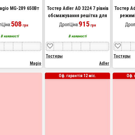
agio MG-289 650Вт
Тостер Adler AD 3224 7 рівнів
Тостер Ad
обсмажування решітка для
режим
508
булочок 850Вт Black
915
автома
Ціна:
ДропЦіна:
Дроп
грн
грн
В наявності
В наявності
Тостеры
Тостеры
Magio
Adler
Оф. гарантія 12 міс.
Оф. 