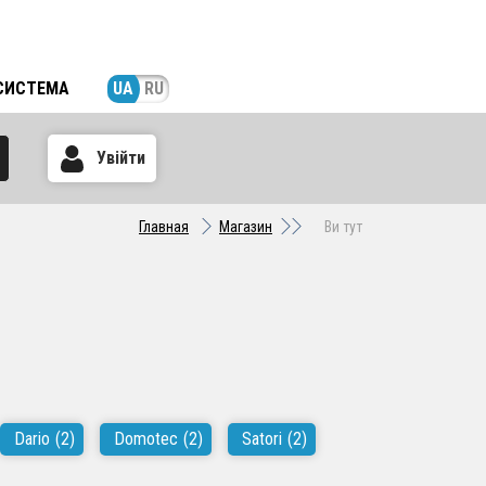
СИСТЕМА
UA
RU
Увійти
Главная
Магазин
Ви тут
Dario
(2)
Domotec
(2)
Satori
(2)