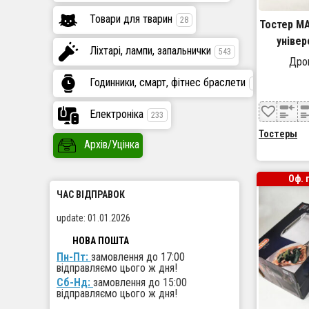
Товари для тварин
28
Тостер MA
універ
Ліхтарі, лампи, запальнички
543
тостер к
Дроп
тостерниц
Годинники, смарт, фітнес браслети
447
Електроніка
233
Тостеры
Архів/Уцінка
Оф. 
ЧАС ВІДПРАВОК
update: 01.01.2026
НОВА ПОШТА
Пн-Пт:
замовлення до 17:00
відправляємо цього ж дня!
Сб-Нд:
замовлення до 15:00
відправляємо цього ж дня!