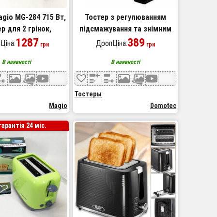
gio MG-284 715 Вт,
Тостер з регулюванням
р для 2 грінок,
підсмажування та знімним
ний горизонтальний
1287
піддоном Domotec MS-263
389
Ціна:
ДропЦіна:
грн
грн
р, універсальний
650Вт
В наявності
В наявності
тостер
Тостеры
Magio
Domotec
гарантія 24 міс.