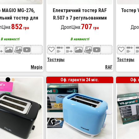
р MAGIO MG-276,
Електричний тостер RAF
Тостер 
льний тостер для
R.507 з 7 регульованими
остер для 2 грінок
852
рівнями підсмажування та
707
Ціна:
ДропЦіна:
Дро
грн
грн
ий горизонтальний
знімним піддоном для крихт
В наявності
В наявності
750 Вт
Тостеры
Тостеры
Magio
RAF
Оф. гарантія 24 міс.
Оф. 