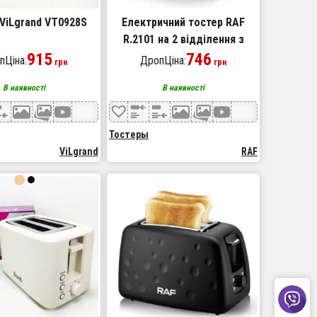
ViLgrand VT0928S
Електричний тостер RAF
R.2101 на 2 відділення з
915
функцією розморожування
746
пЦіна:
ДропЦіна:
грн
грн
та підігріву, тостер з 7
В наявності
В наявності
рівнями
Тостеры
ViLgrand
RAF