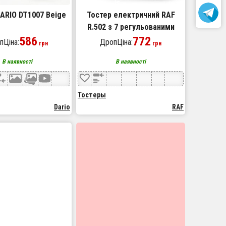
ARIO DT1007 Beige
Тостер електричний RAF
R.502 з 7 регульованими
586
рівнями піджарювання
772
пЦіна:
ДропЦіна:
грн
грн
знімним піддоном для крихт
В наявності
В наявності
930 Вт
Тостеры
Dario
RAF