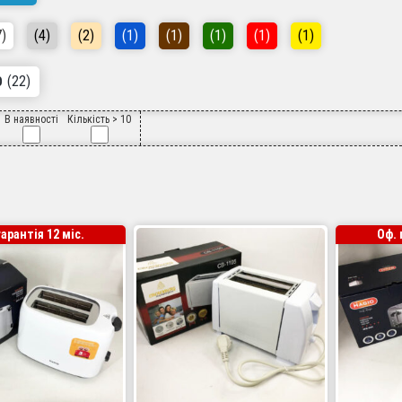
7)
(4)
(2)
(1)
(1)
(1)
(1)
(1)
(22)
О
В наявності
Кількість > 10
гарантія 12 міс.
Оф. 