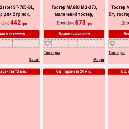
Satori ST-705-BL,
Тостер MAGIO MG-273,
Тостер 
р для 2 грінок,
маленький тостер,
Вт, тосте
ий горизонтальний
442
тостерниця для бутербродів,
673
для до
Ціна:
ДропЦіна:
Дро
грн
грн
, універсальний
тостер для хліба. Колір:
сендві
ає в наявності
Немає в наявності
Нем
тостер
білий
Тостеры
Тостеры
Satori
Magio
гарантія 12 міс.
Оф. гарантія 24 міс.
Оф. 