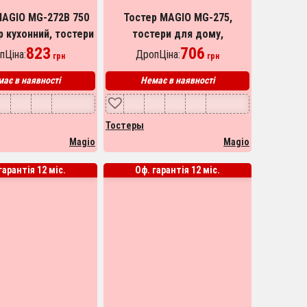
MAGIO MG-272B 750
Тостер MAGIO MG-275,
р кухонний, тостери
тостери для дому,
му, тостерниця,
823
вертикальний тостер для
706
пЦіна:
ДропЦіна:
грн
грн
ч-тостери. Колір:
тостів, тостер для 2 грінок
ає в наявності
Немає в наявності
чорний
Тостеры
Magio
Magio
гарантія 12 міс.
Оф. гарантія 12 міс.