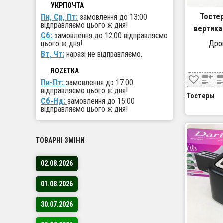
УКРПОЧТА
Тосте
Пн, Ср, Пт:
замовлення до 13:00
відправляємо цього ж дня!
вертика
Сб:
замовлення до 12:00 відправляємо
тостів, т
цього ж дня!
Дроп
електричн
Вт, Чт:
наразі не відправляємо.
ROZETKA
Пн-Пт:
замовлення до 17:00
відправляємо цього ж дня!
Тостеры
Сб-Нд:
замовлення до 15:00
відправляємо цього ж дня!
ТОВАРНІ ЗМІНИ
02.08.2026
01.08.2026
30.07.2026