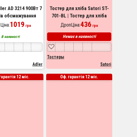
ler AD 3214 900Вт 7
Тостер для хліба Satori ST-
ів обсмажування
701-BL | Тостер для хліба
тичне вимкнення
1019
Електро тостер | Тостер для
436
Ціна:
ДропЦіна:
грн
грн
кухні побутовий
Немає в наявності
В наявності
Тостеры
Adler
Satori
гарантія 12 міс.
Оф. гарантія 12 міс.