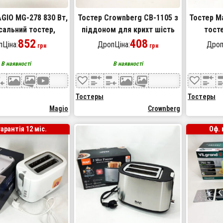
GIO MG-278 830 Вт,
Тостер Crownberg CB-1105 з
Тостер Ma
сальний тостер,
піддоном для крихт шість
тосте
ухонний для дому,
852
рівнів прожарювання,
408
електрич
Ціна:
ДропЦіна:
Дроп
грн
грн
я, сендвіч-тостери
універсальний тостер
тосте
В наявності
В наявності
кухонний
Тостеры
Тостеры
Magio
Crownberg
гарантія 12 міс.
Оф. 