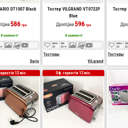
ARIO DT1007 Black
Тостер VILGRAND VT0722P
Тостер 
Blue
586
596
Ціна:
ДропЦіна:
Дро
грн
грн
В наявності
В наявності
Тостеры
Тостеры
Dario
ViLgrand
гарантія 12 міс.
Оф. гарантія 12 міс.