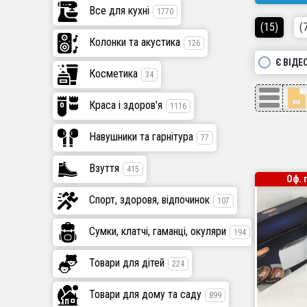
Все для кухні
1770
(15)
(
Колонки та акустика
126
Є ВІДЕ
Косметика
34
Краса і здоров'я
1116
Навушники та гарнітура
77
Взуття
415
Оф. 
Спорт, здоровя, відпочинок
107
Сумки, клатчі, гаманці, окуляри
194
Товари для дітей
224
Товари для дому та саду
899