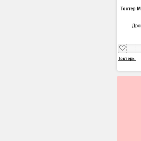
Тостер M
Дроп
Тостеры