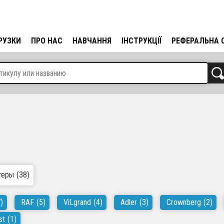
РУЗКИ
ПРО НАС
НАВЧАННЯ
ІНСТРУКЦІЇ
РЕФЕРАЛЬНА 
теры
(38)
)
RAF
(5)
ViLgrand
(4)
Adler
(3)
Crownberg
(2)
st
(1)