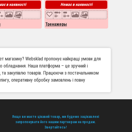
ає в наявності
Немає в наявності
ы
Тренажеры
нет магазину? Websklad пропонує найкращі умови для
о обладнання. Наша платформа – це зручний і
д та закупівлю товарів. Працюючи з постачальником
пінгу, оперативну обробку замовлень і повну
 під будь-які потреби клієнтів.
Якщо ви маєте цікавий товар, ми будемо зацікавлені
 запасів.
запропонувати його нашим партнерам на продаж.
Звертайтесь!
тує задоволених покупців.