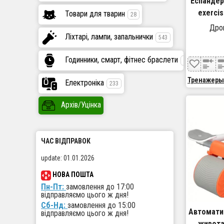
Еспандер
exercis
Товари для тварин
28
гумови
Дроп
Ліхтарі, лампи, запальнички
Фітн
543
Годинники, смарт, фітнес браслети
447
Тренажеры
Електроніка
233
Архів/Уцінка
ЧАС ВІДПРАВОК
update: 01.01.2026
НОВА ПОШТА
Пн-Пт:
замовлення до 17:00
відправляємо цього ж дня!
Сб-Нд:
замовлення до 15:00
Автомати
відправляємо цього ж дня!
живота