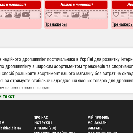
ає в наявності
Немає в наявності
Нем
Тренажеры
Тренажер
 надійного дропшиппінг постачальника в Україні для розвитку інтер
по дропшиппінгу з широким асортиментом тренажерів та спортивног
й спосіб розширити асортимент вашого магазину без витрат на скла
d, ви отримуєте стабільне надходження якісних товарів для дропшип
ку на всіх етапах співпраці.
и текст
варто працювати по дропшиппінгу з Websklad
кий асортимент товарів – тренажери різних видів та цінових категорій
ПРО НАС
МІЙ ПРОФІЛЬ
та без власного складу – забувайте про зайві вкладення і зберігання
AM
ІНСТРУКЦІЇ
МОЇ ЗАКАЗИ
bsklad.biz.ua
ОТЗЫВЫ (260)
ВИБРАНЕ
ка відправка замовлень – оперативна доставка по всій Україні гаран