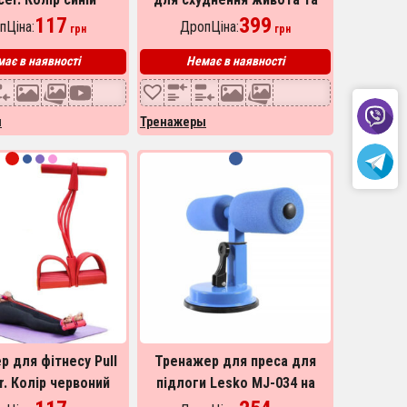
117
боків Intelligent Hula Hoop
399
пЦіна:
ДропЦіна:
грн
грн
ає в наявності
Немає в наявності
ы
Тренажеры
 для фітнесу Pull
Тренажер для преса для
r. Колір червоний
підлоги Lesko MJ-034 на
присосках. Колір: блакитний