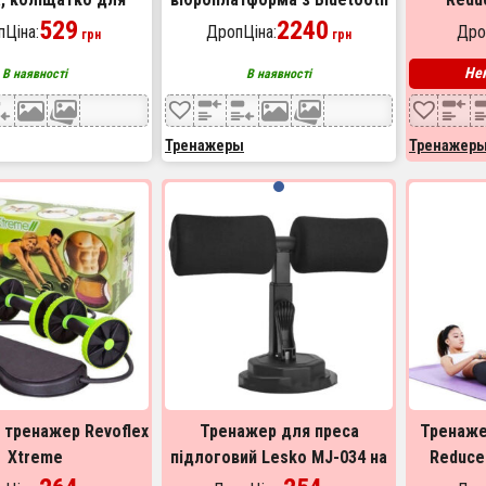
з подушечкою для
529
пультом та еспандерами
2240
Ціна:
ДропЦіна:
Дро
грн
грн
пуш-апу
Нем
В наявності
В наявності
Тренажеры
Тренажер
тренажер Revoflex
Тренажер для преса
Тренажер
Xtreme
підлоговий Lesko MJ-034 на
Reduce
присосках. Колір: чорний