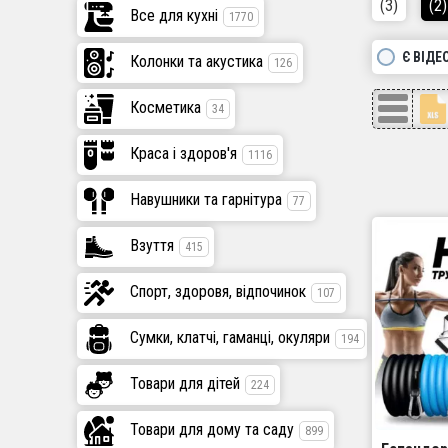
(3)
(2)
Все для кухні
1770
Є ВІДЕ
Колонки та акустика
126
Косметика
34
Краса і здоров'я
1116
Навушники та гарнітура
77
Взуття
415
Спорт, здоровя, відпочинок
107
Сумки, клатчі, гаманці, окуляри
194
Товари для дітей
224
Товари для дому та саду
899