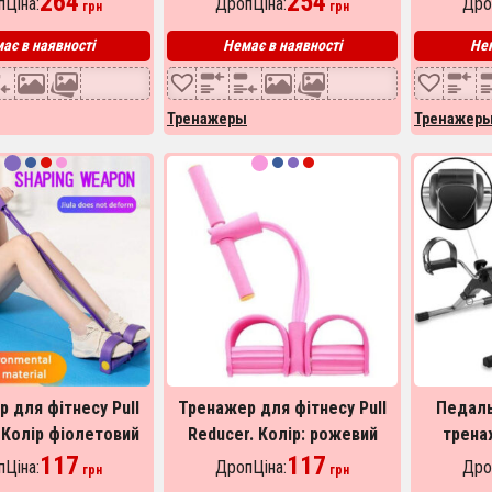
264
254
Ціна:
ДропЦіна:
Дро
грн
грн
ає в наявності
Немає в наявності
Нем
Тренажеры
Тренажер
 для фітнесу Pull
Тренажер для фітнесу Pull
Педаль
 Колір фіолетовий
Reducer. Колір: рожевий
трена
117
117
датчиком
Ціна:
ДропЦіна:
Дро
грн
грн
велотрен