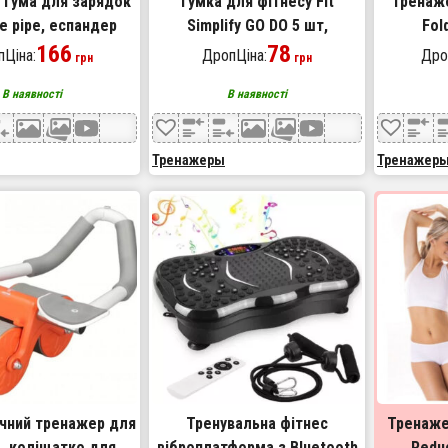
 гума для зарядок
Гумка для фітнесу Fit
Тренаж
e pipe, еспандер
Simplify GO DO 5 шт,
Fol
й джгут вправи,
166
спортивна гумка для
78
портати
Ціна:
ДропЦіна:
Дро
грн
грн
ес гумки 5 в 1
тренувань, гума для
віджима
В наявності
В наявності
тренувань
в
Тренажеры
Тренажер
чний тренажер для
Тренувальна фітнес
Тренажер
, коліщатко для
віброплатформа з Bluetooth
Reduc