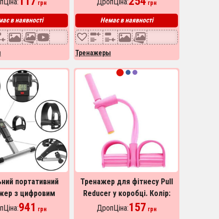
117
254
пЦіна:
ДропЦіна:
грн
грн
ає в наявності
Немає в наявності
ы
Тренажеры
ний портативний
Тренажер для фітнесу Pull
жер з цифровим
Reducer у коробці. Колір:
, реабілітаційний
941
рожевий
157
пЦіна:
ДропЦіна:
грн
грн
ажер для рук і ніг