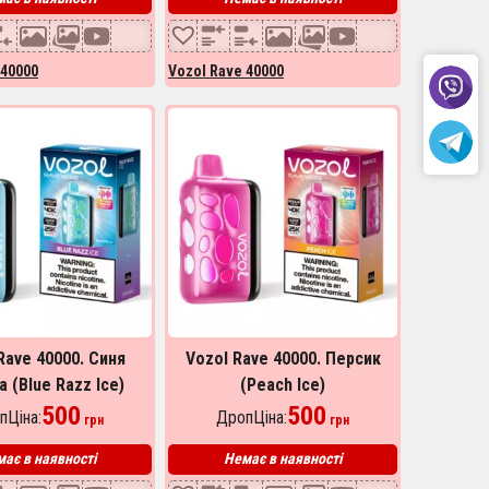
 40000
Vozol Rave 40000
Rave 40000. Синя
Vozol Rave 40000. Персик
 (Blue Razz Ice)
(Peach Ice)
500
500
пЦіна:
ДропЦіна:
грн
грн
ає в наявності
Немає в наявності