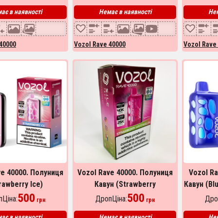
ає в наявності
Немає в наявності
Нем
40000
Vozol Rave 40000
Vozol Rave
ve 40000. Полуниця
Vozol Rave 40000. Полуниця
Vozol R
rawberry Ice)
Кавун (Strawberry
Кавун (Bl
500
Watermelon)
500
Ціна:
ДропЦіна:
Дро
грн
грн
ає в наявності
Немає в наявності
Нем