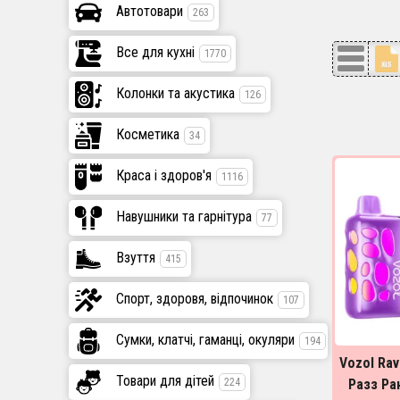
Автотовари
263
Все для кухні
1770
Колонки та акустика
126
Косметика
34
Краса і здоров'я
1116
Навушники та гарнітура
77
Взуття
415
Спорт, здоровя, відпочинок
107
Сумки, клатчі, гаманці, окуляри
194
Vozol Rav
Товари для дітей
224
Разз Ра