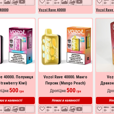
40000
Vozol Rave 40000
Vozol Rave
ve 40000. Полуниця
Vozol Rave 40000. Манго
Voz
Strawberry Kiwi)
Персик (Mango Peach)
Дракон
500
500
(Drag
Ціна:
ДропЦіна:
Дро
грн
грн
ає в наявності
Немає в наявності
Нем