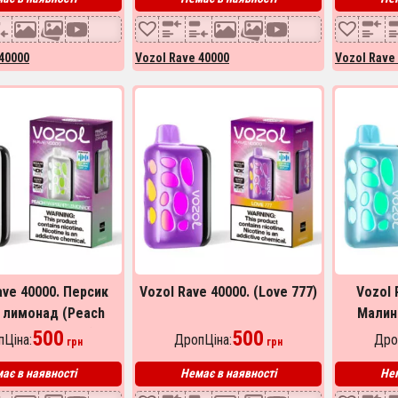
40000
Vozol Rave 40000
Vozol Rave
ave 40000. Персик
Vozol Rave 40000. (Love 777)
Vozol 
 лимонад (Peach
Малина
erry Lemonade)
500
500
Ціна:
ДропЦіна:
Дро
грн
грн
ає в наявності
Немає в наявності
Нем