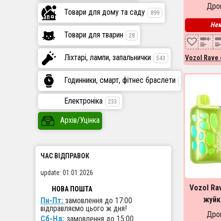
Ra
Дроп
Товари для дому та саду
899
Нем
Товари для тварин
28
Ліхтарі, лампи, запальнички
Vozol Rave 
543
Годинники, смарт, фітнес браслети
447
Електроніка
233
Архів/Уцінка
ЧАС ВІДПРАВОК
update: 01.01.2026
Vozol Ra
НОВА ПОШТА
жуйк
Пн-Пт:
замовлення до 17:00
B
відправляємо цього ж дня!
Дроп