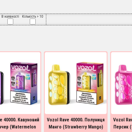
В наявності
Кількість > 10
e 40000. Кавуновий
Vozol Rave 40000. Полуниця
Vozol Ra
нчер (Watermelon
Манго (Strawberry Mango)
Персик (