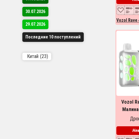
01.08.2026
30.07.2026
Vozol Rave 
29.07.2026
Последние 10 поступлений
Китай
(23)
Vozol R
Малина
Raspb
Дроп
Нем