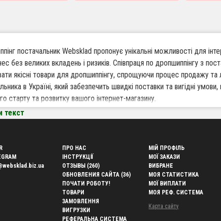
пінг постачальник Websklad пропонує унікальні можливості для інтер
знес без великих вкладень і ризиків. Співпраця по дропшиппінгу з по
ати якісні товари для дропшиппінгу, спрощуючи процес продажу та 
льника в Україні, який забезпечить швидкі поставки та вигідні умови,
го старту та розвитку вашого інтернет-магазину.
и текст
варто працювати по дропшиппінгу з Websklad
кий асортимент товарів — широкий вибір продукції дозволяє задовол
R
ПРО НАС
МІЙ ПРОФІЛЬ
повувати товар заздалегідь.
EGRAM
ІНСТРУКЦІЇ
МОЇ ЗАКАЗИ
@websklad.biz.ua
ОТЗЫВЫ (260)
ВИБРАНЕ
та без власного складу — економте на зберіганні та логістиці, вик
ОБНОВЛЕНИЯ САЙТА (36)
МОЯ СТАТИСТИКА
klad.
ПОЧАТИ РОБОТУ!
МОЇ ВИПЛАТИ
ке відправлення замовлень — забезпечуємо оперативну доставку кліє
ТОВАРИ
МОЯ РЕФ. СИСТЕМА
ЗАМОВЛЕННЯ
ру покупців.
Карта сайту
ВИГРУЗКИ
одить для інтернет-магазинів — ідеальне рішення для власників онл
РЕФЕРАЛЬНА СИСТЕМА