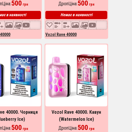
500
500
пЦіна:
ДропЦіна:
грн
грн
ає в наявності
Немає в наявності
 40000
Vozol Rave 40000
ave 40000. Чорниця
Vozol Rave 40000. Кавун
lueberry Ice)
(Watermelon Ice)
500
500
пЦіна:
ДропЦіна:
грн
грн