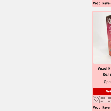
Vozol Rave 
Vozol R
Кола
Дроп
Нем
Vozol Rave 