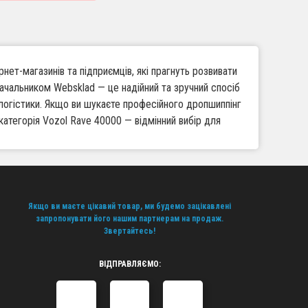
нет-магазинів та підприємців, які прагнуть розвивати
стачальником Websklad — це надійний та зручний спосіб
логістики. Якщо ви шукаєте професійного дропшиппінг
 категорія Vozol Rave 40000 — відмінний вибір для
ьнити запити будь-якої аудиторії без необхідності
Якщо ви маєте цікавий товар, ми будемо зацікавлені
запропонувати його нашим партнерам на продаж.
Звертайтесь!
ористовуючи можливості дропшиппінг постачальника
ВІДПРАВЛЯЄМО:
нтам по всій Україні, що підвищує рівень сервісу та
айн-платформ, які бажають розширити асортимент без