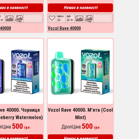
ає в наявності
Немає в наявності
 40000
Vozol Rave 40000
ave 40000. Чорниця
Vozol Rave 40000. М'ята (Cool
ueberry Watermelon)
Mint)
500
500
пЦіна:
ДропЦіна:
грн
грн
ає в наявності
Немає в наявності