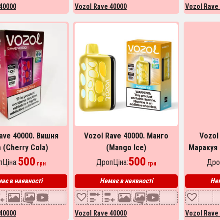
40000
Vozol Rave 40000
Vozol Rave
ave 40000. Вишня
Vozol Rave 40000. Манго
Vozol 
 (Cherry Cola)
(Mango Ice)
Маракуя (
500
500
Ціна:
ДропЦіна:
Дро
грн
грн
ає в наявності
Немає в наявності
Нем
40000
Vozol Rave 40000
Vozol Rave