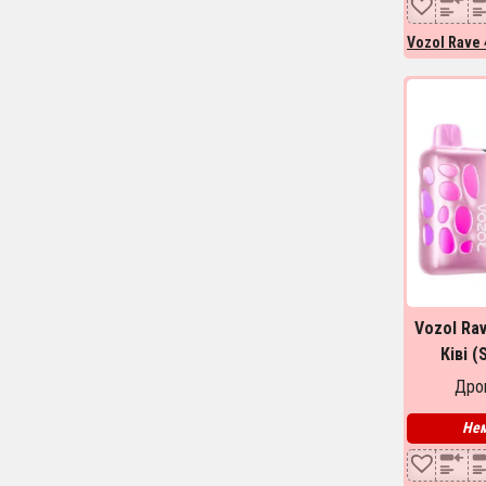
Vozol Rave 
Vozol Ra
Ківі (
Дроп
Нем