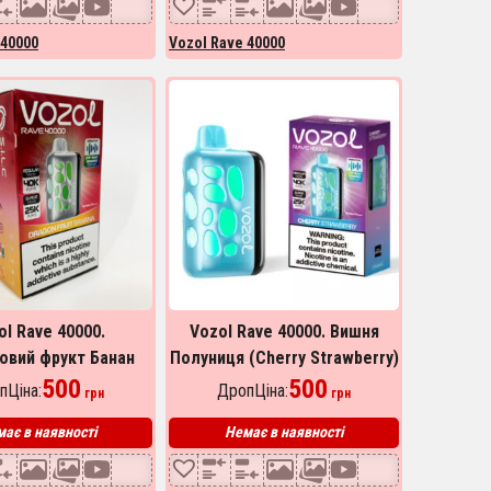
 40000
Vozol Rave 40000
ol Rave 40000.
Vozol Rave 40000. Вишня
овий фрукт Банан
Полуниця (Cherry Strawberry)
on Fruit Banana)
500
500
пЦіна:
ДропЦіна:
грн
грн
ає в наявності
Немає в наявності