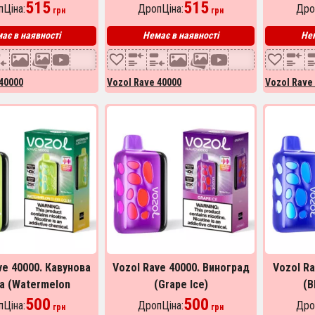
zz Rancher)
515
515
Ціна:
ДропЦіна:
Дро
грн
грн
ає в наявності
Немає в наявності
Нем
40000
Vozol Rave 40000
Vozol Rave
ve 40000. Кавунова
Vozol Rave 40000. Виноград
Vozol R
а (Watermelon
(Grape Ice)
(B
ubblegum)
500
500
Ціна:
ДропЦіна:
Дро
грн
грн