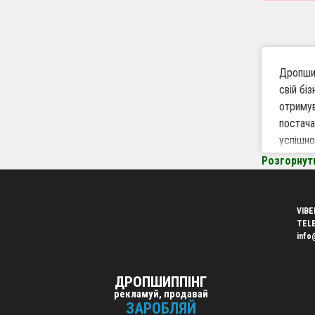
Дропшип
свій бі
отримув
постача
успішно
Розгорнут
Чому 
Вели
VIBE
заку
TEL
info
Робо
Webs
Швид
ДРОПШИППІНГ
дові
рекламуй, продавай
ЗАРОБЛЯЙ
Підх