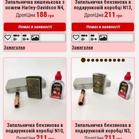
Запальничка кишенькова з
Запальничка бензинова в
ножем Harley-Davidson N4,
подарунковій коробці N13,
оригінальна запальничка в
188
подарункова запальничка
211
ДропЦіна:
ДропЦіна:
грн
грн
подарунок, незвичайна
сувенірна, вітрозахисна
запальничка
запальничка
Немає в наявності
Немає в наявності
Зажигалки
Зажигалки
Запальничка бензинова в
Запальничка бензинова в
подарунковій коробці N10,
подарунковій коробці N3,
Запальнички бензинові,
211
сувенір запальничка,
211
ДропЦіна:
ДропЦіна: