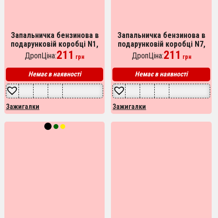
Запальничка бензинова в
Запальничка бензинова в
подарунковій коробці N1,
подарунковій коробці N7,
запальничка на день
211
оригінальна бензинова
211
ДропЦіна:
ДропЦіна:
грн
грн
народження, запальнички
запальничка, запальничка в
бензинові
подарунок
Немає в наявності
Немає в наявності
Зажигалки
Зажигалки