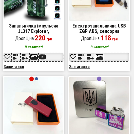
Запальничка імпульсна
Електрозапальничка USB
JL317 Explorer,
ZGP ABS, сенсорна
Вітрозахисна запальничка,
220
електрична запальничка
118
ДропЦіна:
ДропЦіна:
грн
грн
Запальничка юсб з
спіральна. Колір: синій
гравіюванням
В наявності
В наявності
Зажигалки
Зажигалки