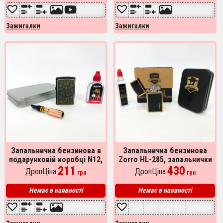
Зажигалки
Зажигалки
Запальничка бензинова в
Запальничка бензинова
подарунковій коробці N12,
Zorro HL-285, запальнички
запальнички для чоловіків,
211
для чоловіків, запальничка
430
ДропЦіна:
ДропЦіна:
грн
грн
стильна запальничка в
для куріння
подарунок
Немає в наявності
Немає в наявності