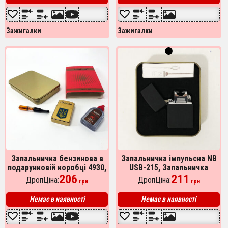
Зажигалки
Зажигалки
Запальничка бензинова в
Запальничка імпульсна NB
подарунковій коробці 4930,
USB-215, Запальничка
запальничка на день
206
акумуляторна подарункова,
211
ДропЦіна:
ДропЦіна:
грн
грн
народження у
USB запальничка. Колір:
подарунковому футлярі
чорний
Немає в наявності
Немає в наявності