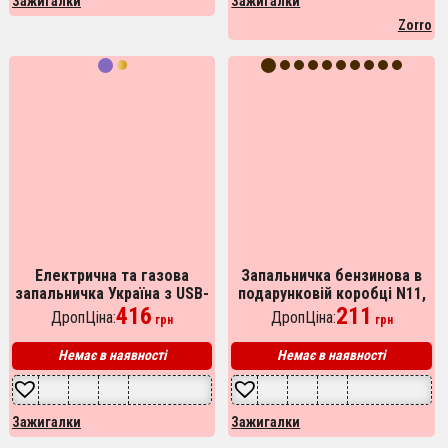
Зажигалки
Зажигалки
Zorro
Електрична та газова
Запальничка бензинова в
запальничка Україна з USB-
подарунковій коробці N11,
зарядкою HL-435, Юсб
416
подарункові запальнички,
211
ДропЦіна:
ДропЦіна:
грн
грн
запальничка. Колір:
подарунок запальничка
хамелеон
хлопцю.
Немає в наявності
Немає в наявності
Зажигалки
Зажигалки