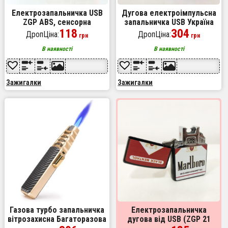
Електрозапальничка USB
Дугова електроімпульсна
ZGP ABS, сенсорна
запальничка USB Україна
електрична запальничка
118
(металева коробка) HL-449.
304
ДропЦіна:
ДропЦіна:
грн
грн
спіральна. Колір: червоний
Колір: хамелеон
В наявності
В наявності
Зажигалки
Зажигалки
Газова турбо запальничка
Електрозапальничка
вітрозахисна Багаторазова
дугова від USB (ZGP 21