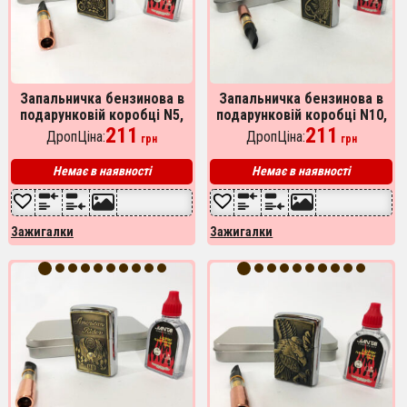
Запальничка бензинова в
Запальничка бензинова в
подарунковій коробці N5,
подарунковій коробці N10,
запальничка вітрозахисна,
211
подарункові запальнички,
211
ДропЦіна:
ДропЦіна:
грн
грн
запальничка бензин
подарунок запальничка
хлопцю.
Немає в наявності
Немає в наявності
Зажигалки
Зажигалки