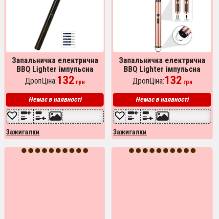
Запальничка електрична
Запальничка електрична
BBQ Lighter імпульсна
BBQ Lighter імпульсна
плазмова вітрозахисна USB
132
плазмова вітрозахисна USB
132
ДропЦіна:
ДропЦіна:
грн
грн
запальничка для газової
рожева запальничка
плити
Немає в наявності
Немає в наявності
Зажигалки
Зажигалки