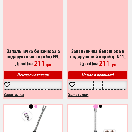
Запальничка бензинова в
Запальничка бензинова в
подарунковій коробці N9,
подарунковій коробці N11,
подарункові запальнички,
211
подарункова запальничка
211
ДропЦіна:
ДропЦіна:
грн
грн
подарунок запальничка
сувенірна
хлопцю.
Немає в наявності
Немає в наявності
Зажигалки
Зажигалки