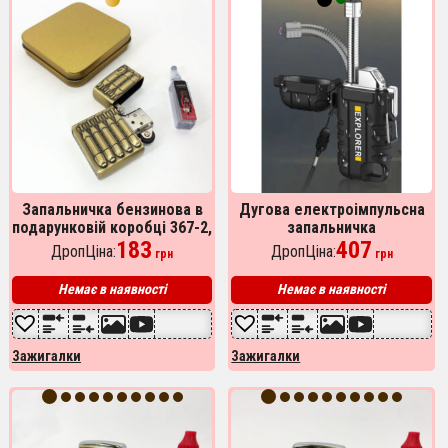
Запальничка бензинова в
Дугова електроімпульсна
подарунковій коробці 367-2,
запальничка
Вітрозахисна запальничка,
183
водонепроникна EXPLORER
407
ДропЦіна:
ДропЦіна:
грн
грн
Прикольні запальнички
HL-516, акумуляторна.
Колір: чорний
Немає в наявності
Немає в наявності
Зажигалки
Зажигалки