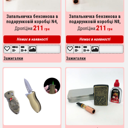
Запальничка бензинова в
Запальничка бензинова в
подарунковій коробці N4,
подарунковій коробці N8,
запальничка в
211
незвичайна запальничка,
211
ДропЦіна:
ДропЦіна:
грн
грн
подарунковому футлярі,
сувенір запальничка
подарунок запальничка
Немає в наявності
Немає в наявності
Зажигалки
Зажигалки