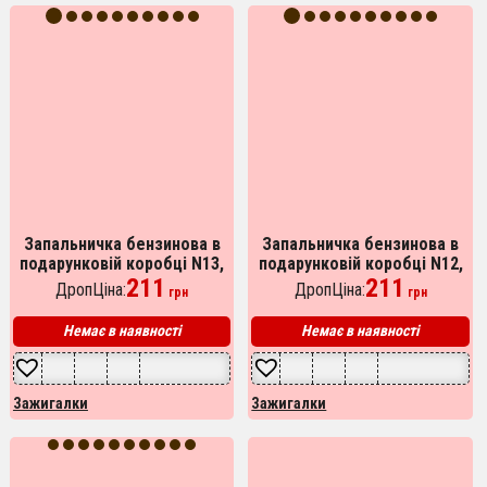
Запальничка бензинова в
Запальничка бензинова в
подарунковій коробці N13,
подарунковій коробці N12,
подарункові запальнички,
211
подарункові запальнички,
211
ДропЦіна:
ДропЦіна:
грн
грн
подарунок запальничка
подарунок запальничка
хлопцю.
хлопцю.
Немає в наявності
Немає в наявності
Зажигалки
Зажигалки