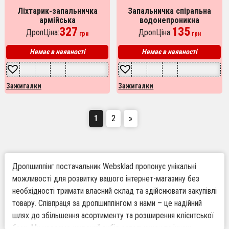
Ліхтарик-запальничка
Запальничка спіральна
армійська
водонепроникна
MULTIFUNCTIONAL D51-COB,
327
електронна з LED
135
ДропЦіна:
ДропЦіна:
грн
грн
Запальнички подарунки для
ліхтариком та зарядкою
чоловіків. Колір: чорний
від USB
Немає в наявності
Немає в наявності
Зажигалки
Зажигалки
1
2
»
Дропшиппінг постачальник Websklad пропонує унікальні
можливості для розвитку вашого інтернет-магазину без
необхідності тримати власний склад та здійснювати закупівлі
товару. Співпраця за дропшиппінгом з нами – це надійний
шлях до збільшення асортименту та розширення клієнтської
бази. Ми надаємо широкий вибір запальничок та інших