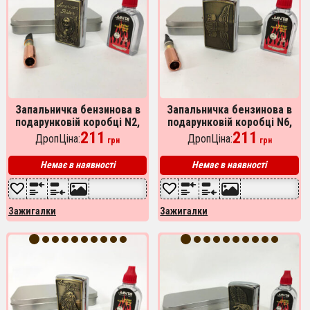
Запальничка бензинова в
Запальничка бензинова в
подарунковій коробці N2,
подарунковій коробці N6,
запальнички, запальничка
211
сувенір запальничка,
211
ДропЦіна:
ДропЦіна:
грн
грн
для куріння в подарунок
подарунки для чоловіків
Немає в наявності
Немає в наявності
Зажигалки
Зажигалки