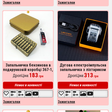
Зажигалки
Зажигалки
Запальничка бензинова в
Дугова електроімпульсна
подарунковій коробці 367-1,
запальничка з ліхтариком
запальничка подарунок на
183
водонепроникна HL-514,
313
ДропЦіна:
ДропЦіна:
грн
грн
день народження,
запальничка незвичайна,
незвичайна запальничка
сенсорна
Немає в наявності
Немає в наявності
Зажигалки
Зажигалки