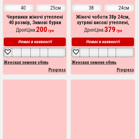
40
25см
38
24см
Черевики жіночі утеплені
Жіночі чоботи 38р 24см,
40 розмір, Зимові бурки
хутряні високі утеплені,
жіночі, Домашні тапочки
200
бурки повстяні жіночі для
379
ДропЦіна:
ДропЦіна:
грн
грн
для жінок
дому
Немає в наявності
Немає в наявності
Женская зимняя обувь
Женская зимняя обувь
Progress
Progress