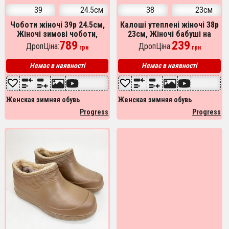
39
24.5см
38
23см
Чоботи жіночі 39р 24.5см,
Калоші утеплені жіночі 38р
Жіночі зимові чоботи,
23см, Жіночі бабуші на
Челсі з еластичними
789
хутрі
239
ДропЦіна:
ДропЦіна:
грн
грн
вставками
Немає в наявності
Немає в наявності
Женская зимняя обувь
Женская зимняя обувь
Progress
Progress