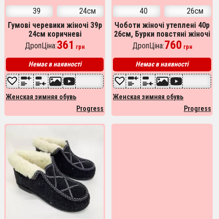
39
24см
40
26см
Гумові черевики жіночі 39р
Чоботи жіночі утеплені 40р
24см коричневі
26см, Бурки повстяні жіночі
361
суконні
760
ДропЦіна:
ДропЦіна:
грн
грн
Немає в наявності
Немає в наявності
Женская зимняя обувь
Женская зимняя обувь
Progress
Progress