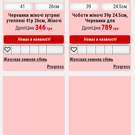
41
26см
39
24.5см
Черевики жіночі хутряні
Чоботи жіночі 39р 24.5см,
утеплені 41р 26см, Жіночі
Черевики для
зимові черевики з повсті,
346
екстремального холоду,
789
ДропЦіна:
ДропЦіна:
грн
грн
Бурки для дому
Челсі з еластичними
вставками
Немає в наявності
Немає в наявності
Женская зимняя обувь
Женская зимняя обувь
Progress
Progress