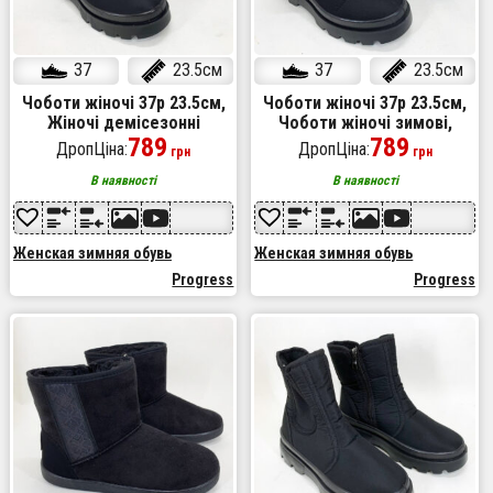
37
23.5см
37
23.5см
Чоботи жіночі 37р 23.5см,
Чоботи жіночі 37р 23.5см,
Жіночі демісезонні
Чоботи жіночі зимові,
черевики на низькому ходу
789
Черевики в стилі casual
789
ДропЦіна:
ДропЦіна:
грн
грн
В наявності
В наявності
Женская зимняя обувь
Женская зимняя обувь
Progress
Progress