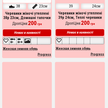
38
23см
39
24см
Черевики жіночі утеплені
Черевики жіночі утеплені
38р 23см, Домашні тапочки
39р 24см, Теплі черевики
для жінок, Теплі черевики
200
жіночі, Теплі бурки, Бабусі
200
ДропЦіна:
ДропЦіна:
грн
грн
жіночі, Теплі бурки
жіночі домашні
Немає в наявності
Немає в наявності
Женская зимняя обувь
Женская зимняя обувь
Progress
Progress