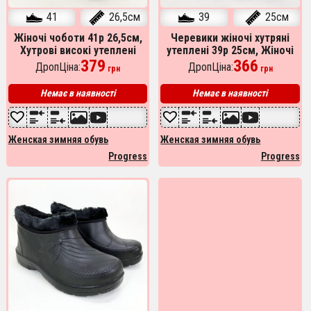
41
26,5см
39
25см
Жіночі чоботи 41р 26,5см,
Черевики жіночі хутряні
Хутрові високі утеплені
утеплені 39р 25см, Жіночі
бурки на хутрі, Валянки шиті
379
зимові черевики з повсті,
366
ДропЦіна:
ДропЦіна:
грн
грн
Бурки на хутрі
Немає в наявності
Немає в наявності
Женская зимняя обувь
Женская зимняя обувь
Progress
Progress