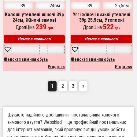
39
24см
39
25,5см
Калоші утеплені жіночі 39р
Уггі жіночі низькі утеплені
24см, Жіночі зимові
39р 25,5см, Утеплені
черевики з повсті, Бабусі
239
валянки жіночі
522
ДропЦіна:
ДропЦіна:
грн
грн
бурки жіночі
Немає в наявності
Немає в наявності
Женская зимняя обувь
Женская зимняя обувь
Progress
Progress
1
2
3
»
Шукаєте надійного дропшиппінг постачальника жіночого
зимового взуття? Websklad — це професійний постачальник
для інтернет магазинів, який пропонує вигідні умови роботи
по дропшиппінгу в Україні. Наш каталог жіночого зимового