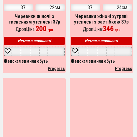
37
22см
37
24см
Черевики жіночі з
Черевики жіночі хутряні
тисненням утеплені 37р
утеплені з застібкою 37р
22см, Домашні тапочки для
200
24см, Бабусі жіночі
346
ДропЦіна:
ДропЦіна:
грн
грн
жінок, Уги для дому
домашні, Тапочки з хутром
Немає в наявності
Немає в наявності
Женская зимняя обувь
Женская зимняя обувь
Progress
Progress