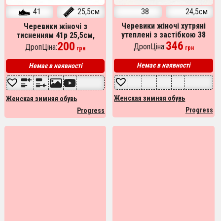
41
25,5см
38
24,5см
Черевики жіночі хутряні
Черевики жіночі з
утеплені з застібкою 38
тисненням 41р 25,5см,
розмір, Жіночі зимові
346
Жіночі зимові дутики,
200
ДропЦіна:
ДропЦіна:
грн
грн
черевики з повсті
Хутряні бурки
Немає в наявності
Немає в наявності
Женская зимняя обувь
Женская зимняя обувь
Progress
Progress