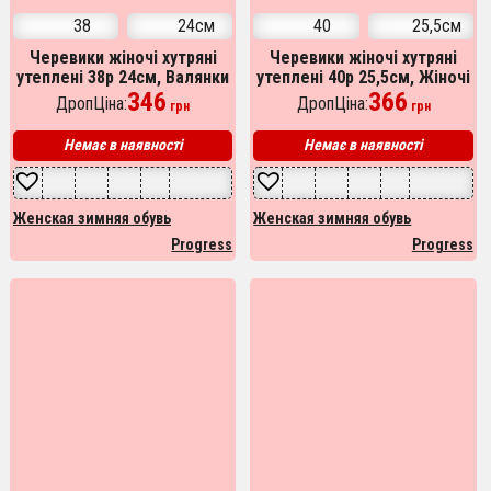
38
24см
40
25,5см
Черевики жіночі хутряні
Черевики жіночі хутряні
утеплені 38р 24см, Валянки
утеплені 40р 25,5см, Жіночі
шиті, Домашні капці для
346
зимові дутики, Бурки
366
ДропЦіна:
ДропЦіна:
грн
грн
жінок
домашні жіночі
Немає в наявності
Немає в наявності
Женская зимняя обувь
Женская зимняя обувь
Progress
Progress