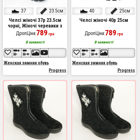
37
23.5см
40
25см
Челсі жіночі 37р 23.5см
Челсі жіночі 40р 25см
чорні, Жіночі черевики з
нейлону, Жіночі черевики зі
789
789
ДропЦіна:
ДропЦіна:
грн
грн
штучним хутром
В наявності
В наявності
Женская зимняя обувь
Женская зимняя обувь
Progress
Progress