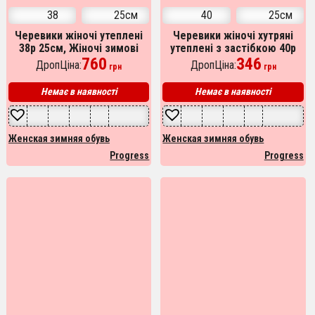
38
25см
40
25см
Черевики жіночі утеплені
Черевики жіночі хутряні
38р 25см, Жіночі зимові
утеплені з застібкою 40р
черевики з повсті
760
25см, Жіночі зимові
346
ДропЦіна:
ДропЦіна:
грн
грн
черевики з повсті
Немає в наявності
Немає в наявності
Женская зимняя обувь
Женская зимняя обувь
Progress
Progress