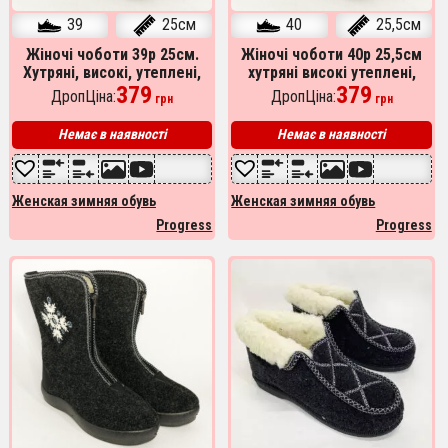
39
25см
40
25,5см
Жіночі чоботи 39р 25см.
Жіночі чоботи 40р 25,5см
Хутряні, високі, утеплені,
хутряні високі утеплені,
Теплі капці чуні, Суконні
379
Бурки повстяні жіночі,
379
ДропЦіна:
ДропЦіна:
грн
грн
зимові бурки
Суконні зимові бурки
Немає в наявності
Немає в наявності
Женская зимняя обувь
Женская зимняя обувь
Progress
Progress