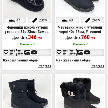
37
23см
40
26см
Черевики жіночі хутряні
Черевики жіночі утеплені
утеплені 37р 23см, Зимові
чорні 40р 26см, Утеплені
кімнатні тапочки жіночі,
346
валянки жіночі, Теплі бурки
760
ДропЦіна:
ДропЦіна:
грн
грн
Тапочки з хутром
В наявності
В наявності
Женская зимняя обувь
Женская зимняя обувь
Progress
Progress