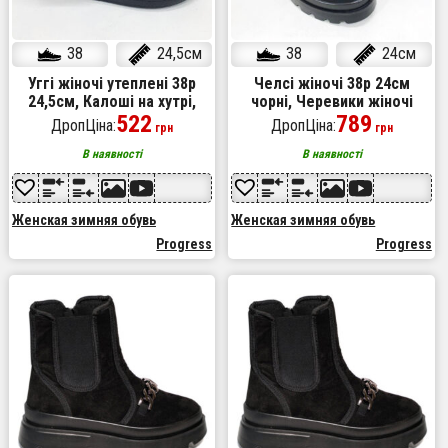
38
24,5см
38
24см
Уггі жіночі утеплені 38р
Челсі жіночі 38р 24см
24,5см, Калоші на хутрі,
чорні, Черевики жіночі
Бабуші жіночі домашні
522
утеплені флісом, Базарні
789
ДропЦіна:
ДропЦіна:
грн
грн
жіночі теплі чоботи
В наявності
В наявності
Женская зимняя обувь
Женская зимняя обувь
Progress
Progress