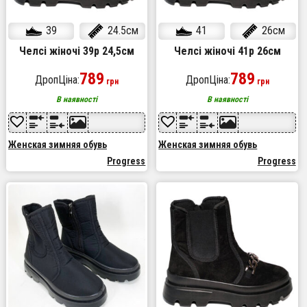
39
24.5см
41
26см
Челсі жіночі 39р 24,5см
Челсі жіночі 41р 26см
789
789
ДропЦіна:
ДропЦіна:
грн
грн
В наявності
В наявності
Женская зимняя обувь
Женская зимняя обувь
Progress
Progress