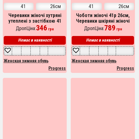
41
26см
41
26см
Черевики жіночі хутряні
Чоботи жіночі 41р 26см,
утеплені з застібкою 41
Черевики шкіряні жіночі
розмір, Жіночі зимові
346
рифлена підошва, Зимові
789
ДропЦіна:
ДропЦіна:
грн
грн
черевики з повсті
бурки жіночі
Немає в наявності
Немає в наявності
Женская зимняя обувь
Женская зимняя обувь
Progress
Progress