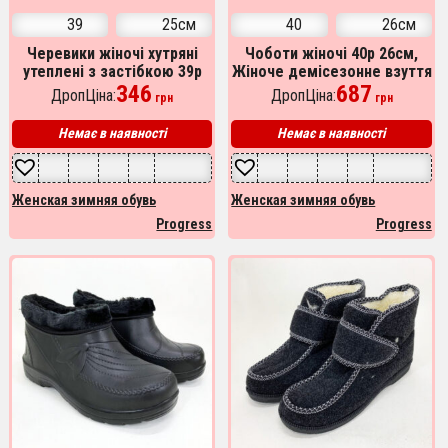
39
25см
40
26см
Черевики жіночі хутряні
Чоботи жіночі 40р 26см,
утеплені з застібкою 39р
Жіноче демісезонне взуття
25см, Домашні тапочки для
346
утеплене, Дизайнерські
687
ДропЦіна:
ДропЦіна:
грн
грн
жінок, Хутряні бурки
жіночі черевики
Немає в наявності
Немає в наявності
Женская зимняя обувь
Женская зимняя обувь
Progress
Progress