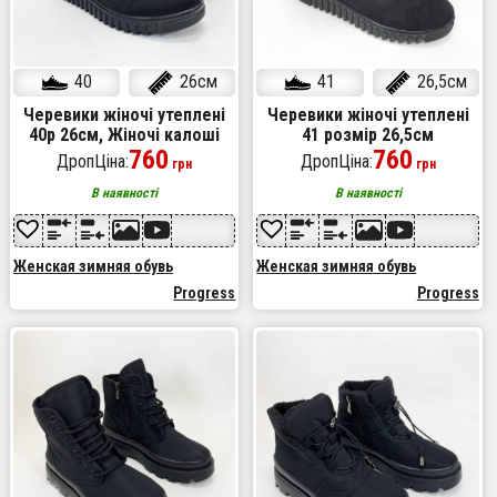
40
26см
41
26,5см
Черевики жіночі утеплені
Черевики жіночі утеплені
40р 26см, Жіночі калоші
41 розмір 26,5см
піна на хутрі, Жіночі калоші
760
760
ДропЦіна:
ДропЦіна:
грн
грн
на хутрі
В наявності
В наявності
Женская зимняя обувь
Женская зимняя обувь
Progress
Progress