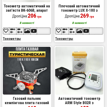
Тонометр автоматичний на
Плечовий автоматичний
зап'ястя BK-606B, апарат
тонометр LUX X-180 з
для вимірювання тиску
206
великим екраном,
269
ДропЦіна:
ДропЦіна:
грн
грн
автомат
вимірювач тиску людини
В наявності
В наявності
Тонометры
Тонометры
Газовий пальник
Автоматичний тонометр
кемпінгова плита газовий
ARM Style B02R з