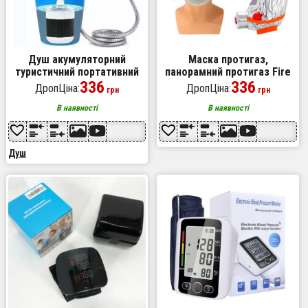
Душ акумуляторний
Маска протигаз,
туристичний портативний
панорамний протигаз Fire
похідний мобільний душ
336
mask
336
ДропЦіна:
ДропЦіна:
грн
грн
Portable Outdoor Shower
В наявності
В наявності
Душ