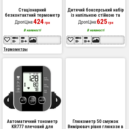
Стаціонарний
Дитячий боксерський набір
безконтактний термометр
із напільною стійкою та
Hi8us HG 02 з голосовими
424
рукавичками 130см висота
625
ДропЦіна:
ДропЦіна:
грн
грн
повідомленнями,
Термометр електронний
В наявності
В наявності
Термометры
Автоматичний тонометр
Глюкометр 50 смужок
KR777 плечовий для
Вимірювач рівня глюкози в