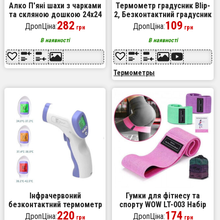
Алко П'яні шахи з чарками
Термометр градусник Blip-
та скляною дошкою 24х24
2, Безконтактний градусник
см. Алкогольні шахи чарки,
282
термометр дитячий
109
ДропЦіна:
ДропЦіна:
грн
грн
настільна гра 32 чарки
цифровий медичний для
тіла
В наявності
В наявності
Термометры
Інфрачервоний
Гумки для фітнесу та
безконтактний термометр
спорту WOW LT-003 Набір
DT-8826, Лазерний
220
тканинна стрічка еспандер
174
ДропЦіна:
ДропЦіна:
грн
грн