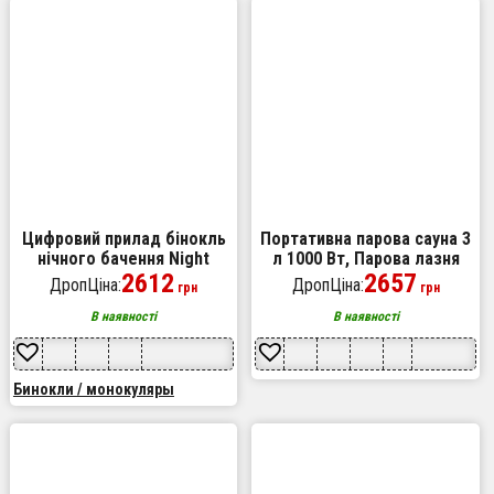
Цифровий прилад бінокль
Портативна парова сауна 3
нічного бачення Night
л 1000 Вт, Парова лазня
Vision NV-R6
2612
для тіла, Міні-парилка в
2657
ДропЦіна:
ДропЦіна:
грн
грн
квартиру
В наявності
В наявності
Бинокли / монокуляры