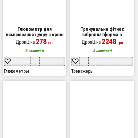
Глюкометр для
Тренувальна фітнес
вимірювання цукру в крові
віброплатформа з
Тест-полоски 50шт ланцеті
278
Bluetooth пультом та
2248
ДропЦіна:
ДропЦіна:
грн
грн
50шт
еспандерами
В наявності
В наявності
Глюкометры
Тренажеры