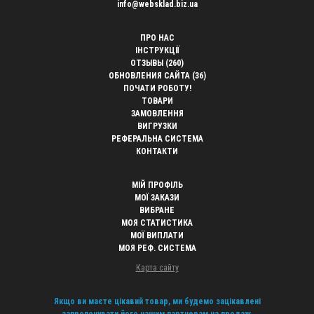
info@websklad.biz.ua
ПРО НАС
ІНСТРУКЦІЇ
ОТЗЫВЫ (260)
ОБНОВЛЕНИЯ САЙТА (36)
ПОЧАТИ РОБОТУ!
ТОВАРИ
ЗАМОВЛЕННЯ
ВИГРУЗКИ
РЕФЕРАЛЬНА СИСТЕМА
КОНТАКТИ
МІЙ ПРОФІЛЬ
МОЇ ЗАКАЗИ
ВИБРАНЕ
МОЯ СТАТИСТИКА
МОЇ ВИПЛАТИ
МОЯ РЕФ. СИСТЕМА
Карта сайту
Якщо ви маєте цікавий товар, ми будемо зацікавлені
запропонувати його нашим партнерам на продаж.