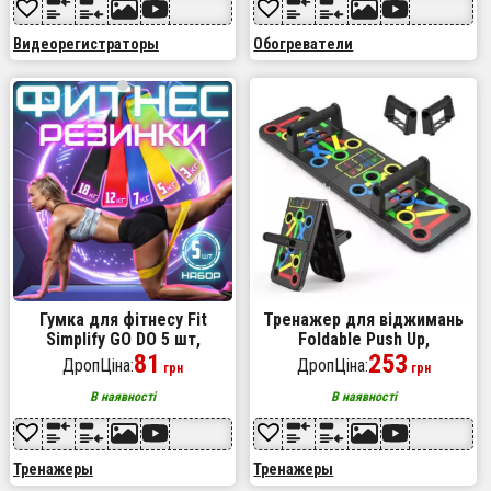
Видеорегистраторы
Обогреватели
Гумка для фітнесу Fit
Тренажер для віджимань
Simplify GO DO 5 шт,
Foldable Push Up,
спортивна гумка для
81
портативний тренажер для
253
ДропЦіна:
ДропЦіна:
грн
грн
тренувань, гума для
віджимань, платформа для
тренувань
віджимання
В наявності
В наявності
Тренажеры
Тренажеры