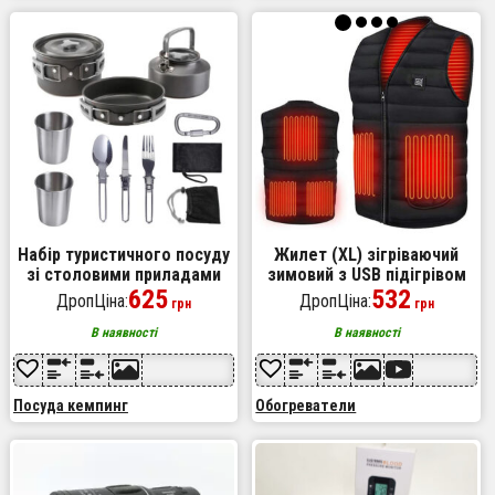
Набір туристичного посуду
Жилет (XL) зігріваючий
зі столовими приладами
зимовий з USB підігрівом
HALIN DS-308, Похідний
625
унісекс чорний
532
ДропЦіна:
ДропЦіна:
грн
грн
посуд для пальників
В наявності
В наявності
Посуда кемпинг
Обогреватели