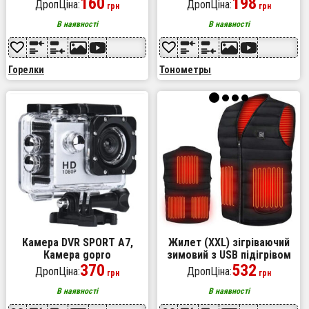
примус газова плита
160
індикатором аритмії,
198
ДропЦіна:
ДропЦіна:
грн
грн
портативна з чохлом,
гарний апарат для
похідний таганок
вимірювання тиску
В наявності
В наявності
Горелки
Тонометры
Камера DVR SPORT A7,
Жилет (XXL) зігріваючий
Камера gopro
зимовий з USB підігрівом
водонепроникна, Камера
370
унісекс чорний
532
ДропЦіна:
ДропЦіна:
грн
грн
гоупро, Камера на голову
налобна
В наявності
В наявності