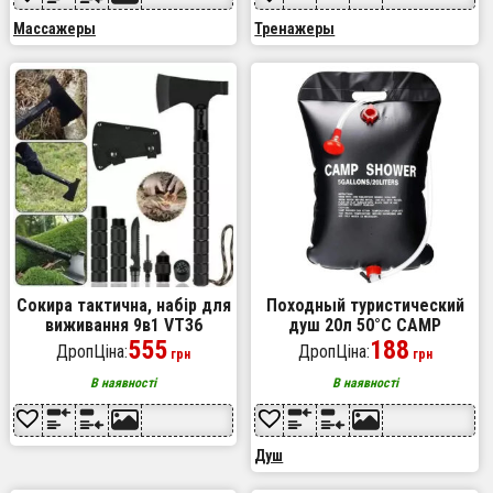
Массажеры
Тренажеры
Сокира тактична, набір для
Походный туристический
виживання 9в1 VT36
душ 20л 50°C CAMP
туристичний
555
SHOWER 41x60 см,
188
ДропЦіна:
ДропЦіна:
грн
грн
кемпинговый душ с шнуром
и крюком для подверса
В наявності
В наявності
Душ