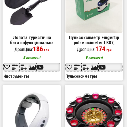
Лопата туристична
Пульсоксиметр Fingertip
багатофункціональна
pulse oximeter LK87,
Shovel 009, міні лопата для
186
Пульсоксиметр для
174
ДропЦіна:
ДропЦіна:
грн
грн
кемпінгу, саперна. Колір:
вимірювання пульсу та
чорний
сатурації портативний
В наявності
В наявності
Инструменты
Пульсоксиметры