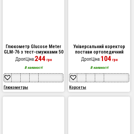
Глюкометр Glucose Meter
Універсальний коректор
GLM-76 з тест-смужками 50
постави ортопедичний
шт — прилад для
244
Корсет для спини, шиї,
104
ДропЦіна:
ДропЦіна:
грн
грн
вимірювання цукру в крові
хребта, плечового відділу
Регульований
В наявності
В наявності
Глюкометры
Корсеты