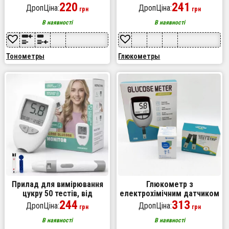
вимірювання тиску та
220
крові Цифровий глюкометр
241
ДропЦіна:
ДропЦіна:
грн
грн
пульсу
LCD Апарат для
вимірювання цукру
В наявності
В наявності
Тонометры
Глюкометры
Прилад для вимірювання
Глюкометр з
цукру 50 тестів, від
електрохімічним датчиком
батарейки Вимірювач цукру
244
і 50 тест-смужками для
313
ДропЦіна:
ДропЦіна:
грн
грн
в крові Глюкометр
вимірювання цукру
В наявності
В наявності