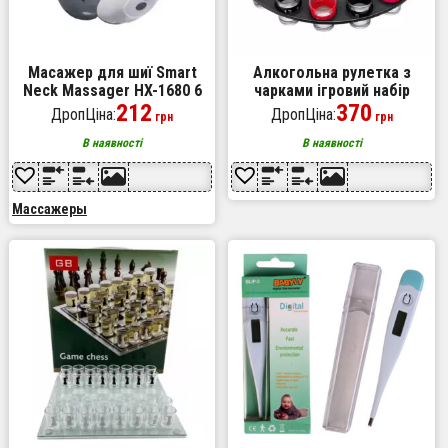
Масажер для шиї Smart
Алкогольна рулетка з
Neck Massager HX-1680 6
чарками ігровий набір
режимів
212
"П'яна рулетка" 16 чарок,
370
ДропЦіна:
ДропЦіна:
грн
грн
Гра для розваг на вечірці
В наявності
В наявності
Массажеры