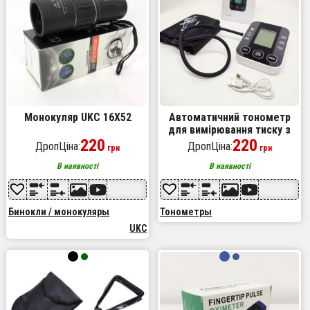
Монокуляр UKC 16X52
Автоматичний тонометр
для вимірювання тиску з
220
роботою від батарей USB
220
ДропЦіна:
ДропЦіна:
грн
грн
РК-дисплеєм індикатором
заряду
В наявності
В наявності
Бинокли / монокуляры
Тонометры
UKC