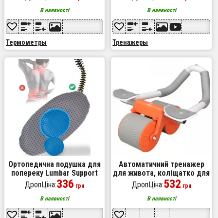
інфрачервоний термометр
3 шт, Джгут еспандер для
медичний інфрачервоний
заняття
В наявності
В наявності
Термометры
Тренажеры
Ортопедична подушка для
Автоматичний тренажер
попереку Lumbar Support
для живота, коліщатко для
TV One. Подушка для
336
живота з подушечкою для
532
ДропЦіна:
ДропЦіна:
грн
грн
попереку з ефектом
пуш-апу
пам'яті
В наявності
В наявності