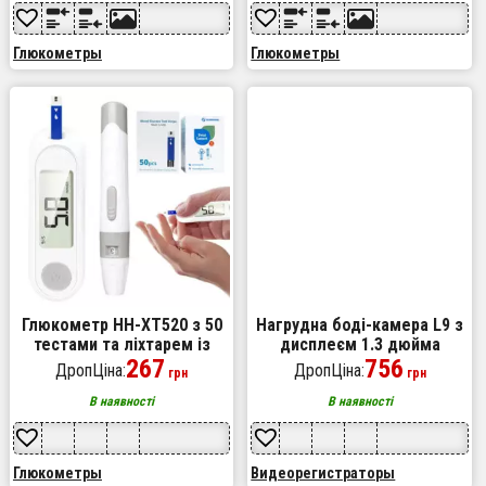
Глюкометры
Глюкометры
Глюкометр HH-XT520 з 50
Нагрудна боді-камера L9 з
тестами та ліхтарем із
дисплеєм 1.3 дюйма
режимом SOS для
267
датчик руху 1200мАч Wi-Fi
756
ДропЦіна:
ДропЦіна:
грн
грн
вимірювання цукру в крові
1080p LED-підсвічування
В наявності
В наявності
Глюкометры
Видеорегистраторы