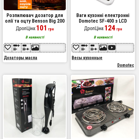
Розпилювач дозатор для
Ваги кухонні електронні
олії та оцту Benson Big 200
Domotec SF-400 з LCD
мл, диспенсер для оцту,
101
дисплеєм Білі до 10 кг
124
ДропЦіна:
ДропЦіна:
грн
грн
розприскувач для олії
В наявності
В наявності
Дозаторы масла
Весы кухонные
Domotec