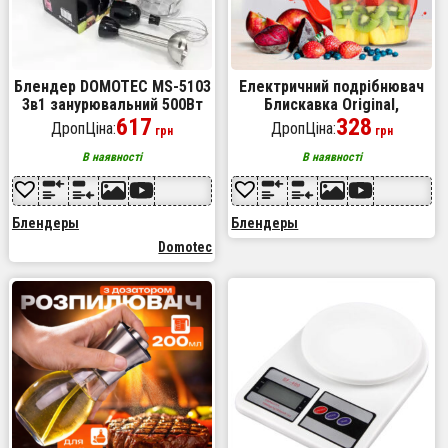
Блендер DOMOTEC MS-5103
Електричний подрібнювач
3в1 занурювальний 500Вт
Блискавка Original,
ручний занурювальний
617
блендер подрібнювач,
328
ДропЦіна:
ДропЦіна:
грн
грн
блендер, електричний
блендер для кухні
блендер
В наявності
В наявності
Блендеры
Блендеры
Domotec