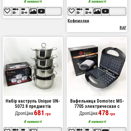
В наявності
В наявності
Кофемолки
RAF
Набір каструль Unique UN-
Вафельница Domotec MS-
5072 8 предметів
7705 электрическая с
нержавіюча сталь скляні
681
антипригарным покрытием
478
ДропЦіна:
ДропЦіна:
грн
грн
кришки, Набір посуду для
1000 Вт, Электро
плит
вафельница
В наявності
В наявності