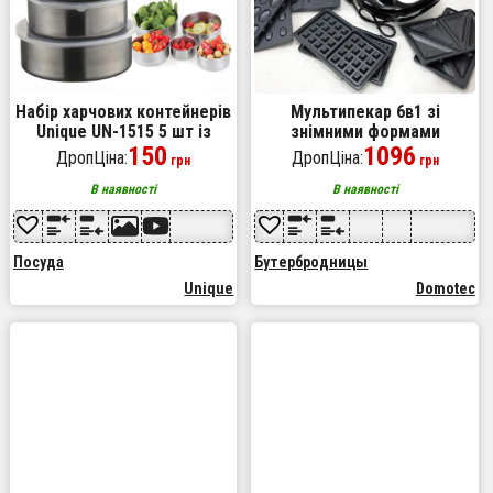
Набір харчових контейнерів
Мультипекар 6в1 зі
Unique UN-1515 5 шт із
знімними формами
нержавіючої сталі
150
Domotec MS-7706,
1096
ДропЦіна:
ДропЦіна:
грн
грн
сендвічниця 6в1, домашній
гриль для шаурми
В наявності
В наявності
Посуда
Бутербродницы
Unique
Domotec