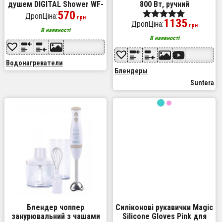
душем DIGITAL Shower WF-
800 Вт, ручний
013 міні бойлер, Проточний
570
занурювальний блендер,
ДропЦіна:
грн
1135
кран водонагрівач
електричний блендер,
ДропЦіна:
Оценка
грн
потужний блендер
В наявності
5.00
В наявності
из 5
Водонагреватели
Блендеры
Suntera
Блендер чоппер
Силіконові рукавички Magic
занурювальний з чашами
Silicone Gloves Pink для