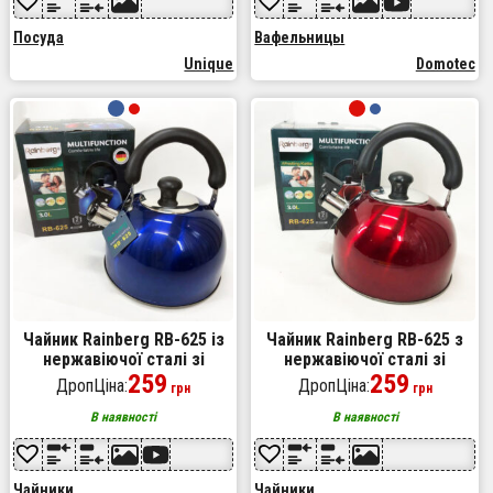
Посуда
Вафельницы
Unique
Domotec
Чайник Rainberg RB-625 із
Чайник Rainberg RB-625 з
нержавіючої сталі зі
нержавіючої сталі зі
свистком 3л гарний чайник
259
свистком 3л, гарний чайник
259
ДропЦіна:
ДропЦіна:
грн
грн
для газової плити Blue
зі свистком. Колір:
червоний
В наявності
В наявності
Чайники
Чайники