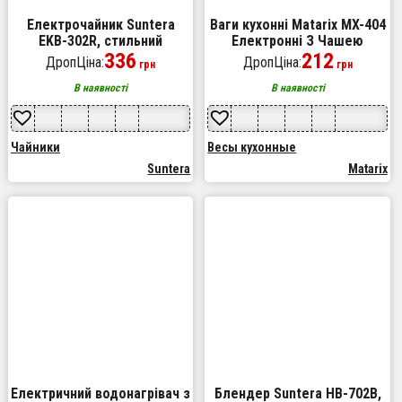
Електрочайник Suntera
Ваги кухонні Matarix MX-404
EKB-302R, стильний
Електронні З Чашею
електричний чайник,
336
Кухонні до 7 кг Кухонні ваги
212
ДропЦіна:
ДропЦіна:
грн
грн
електронний чайник
для зважування продуктів
В наявності
В наявності
Чайники
Весы кухонные
Suntera
Matarix
Електричний водонагрівач з
Блендер Suntera HB-702B,