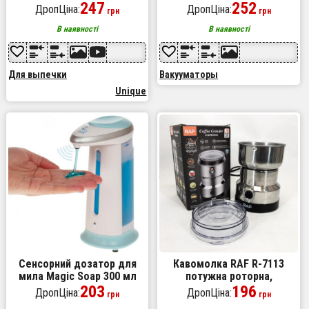
1702, металева форма для
247
побутової. Колір
252
ДропЦіна:
ДропЦіна:
грн
грн
випікання набір
помаранчевий
В наявності
В наявності
Для выпечки
Вакууматоры
Unique
Сенсорний дозатор для
Кавомолка RAF R-7113
мила Magic Soap 300 мл
потужна роторна,
203
електричний подрібнювач,
196
ДропЦіна:
ДропЦіна:
грн
грн
з нержавіючої сталі 150 Вт