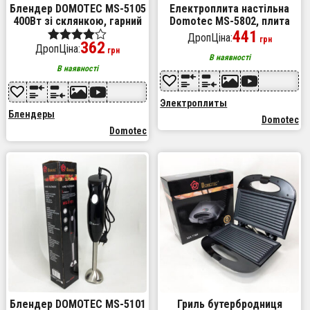
Блендер DOMOTEC MS-5105
Електроплита настільна
400Вт зі склянкою, гарний
Domotec MS-5802, плита
занурювальний блендер
двокомфоркова
441
ДропЦіна:
грн
362
для дому, електричний
електроплита побутова
ДропЦіна:
Оценка
грн
блендер
електрична
В наявності
4.00
В наявності
из 5
Электроплиты
Блендеры
Domotec
Domotec
Блендер DOMOTEC MS-5101
Гриль бутербродниця