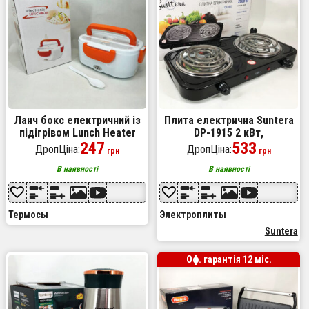
Ланч бокс електричний із
Плита електрична Suntera
підігрівом Lunch Heater
DP-1915 2 кВт,
220V Pro, контейнер для їжі
247
електроплита 2 конфорки,
533
ДропЦіна:
ДропЦіна:
грн
грн
з відсіками. Колір:
двокомфорочна плита
помаранчевий
Black
В наявності
В наявності
Термосы
Электроплиты
Suntera
Оф. гарантія 12 міс.