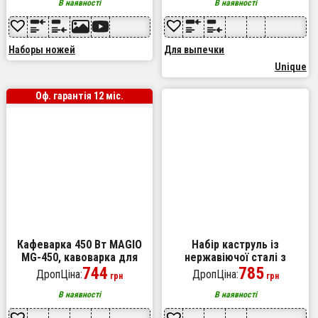
В наявності
В наявності
Наборы ножей
Для выпечки
Unique
Оф. гарантія 12 міс.
Кафеварка 450 Вт MAGIO
Набір каструль із
MG-450, кавоварка для
нержавіючої сталі з
дому, маленька
744
кришками UNIQUE UN-5074,
785
ДропЦіна:
ДропЦіна:
грн
грн
кавомашина
набір посуду для
електричних плит
В наявності
В наявності