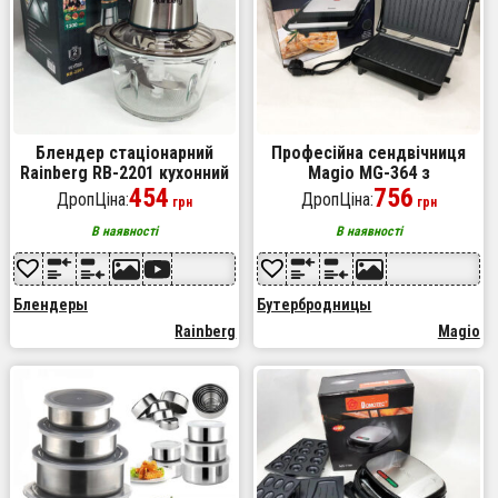
Блендер стаціонарний
Професійна сендвічниця
Rainberg RB-2201 кухонний
Magio MG-364 з
подрібнювач 1300W чаша
454
антипригарним покриттям
756
ДропЦіна:
ДропЦіна:
грн
грн
скляна на 2 л подвійне лезо
та індикатором нагрівання
чоппер
В наявності
В наявності
Блендеры
Бутербродницы
Rainberg
Magio