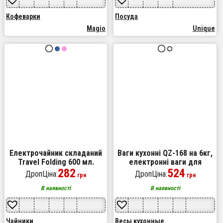
Кофеварки
Посуда
Magio
Unique
Електрочайник складаний
Ваги кухонні QZ-168 на 6кг,
Travel Folding 600 мл.
електронні ваги для
Хороший електричний
282
продуктів, точні кухонні
524
ДропЦіна:
ДропЦіна:
грн
грн
чайник. Колір: білий
ваги
В наявності
В наявності
Чайники
Весы кухонные