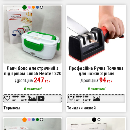
Ланч бокс електричний з
Професійна Ручна Точилка
підігрівом Lunch Heater 220
для ножів 3 рівня
V Pro, Термос для їжі для
247
заточування Fast Sharpener
94
ДропЦіна:
ДропЦіна:
грн
грн
дітей. Колір: зелений
RS-168
В наявності
В наявності
Термосы
Точилки ножей