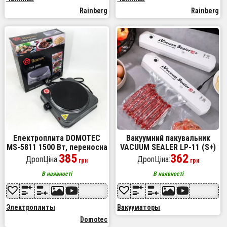
Rainberg
Rainberg
Електроплита DOMOTEC
Вакуумний пакувальник
MS-5811 1500 Вт, переносна
VACUUM SEALER LP-11 (S+)
настільна електроплита,
385
нова модель дві кнопки.
362
ДропЦіна:
ДропЦіна:
грн
грн
електроплита на 1
Колір: білий
конфорку
В наявності
В наявності
Электроплиты
Вакууматоры
Domotec