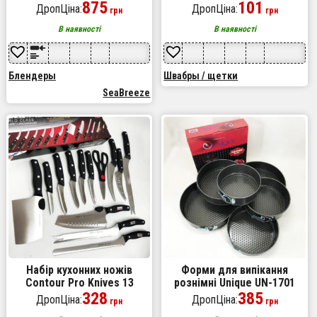
Sea Breeze SB-093, міксер
875
прибирання чистки миття
101
ДропЦіна:
ДропЦіна:
грн
грн
блендер ручний, потужний
посуду для будинку. Колір:
блендер
бірюзовий
В наявності
В наявності
Блендеры
Швабры / щетки
SeaBreeze
Набір кухонних ножів
Форми для випікання
Contour Pro Knives 13
рознімні Unique UN-1701
предметів, Набір кухонного
328
набір форм 6шт для
385
ДропЦіна:
ДропЦіна:
грн
грн
приладдя набір ножів
випікання кондитерські