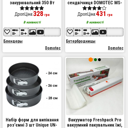
занурювальний 350 Вт
сендвічниця DOMOTEC MS-
нержавіюча сталь, блендер
7709, бутербродниця
328
431
для молочних коктейлів
побутова, домашній гриль
ДропЦіна:
ДропЦіна:
Оценка
Оценка
грн
грн
блендер подрібнювач
для шаурми
5.00
4.00
В наявності
В наявності
из 5
из 5
Блендеры
Бутербродницы
Domotec
Domotec
Набір форм для випікання
Вакууматор Freshpack Pro
роз'ємні 3 шт Unique UN-
вакуумний пакувальник їжі,