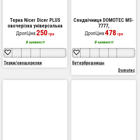
Терка Nicer Dicer PLUS
Сендвічниця DOMOTEC MS-
овочерізка універсальна
7777,
терка ручна овочерізка
250
Електробутербродниця,
478
ДропЦіна:
ДропЦіна:
грн
грн
мультислайсер кухонна
Сендвічниця мультипекар,
овочерізка
Бутербродниця електрична
В наявності
В наявності
Терки/овощерезки
Бутербродницы
Domotec