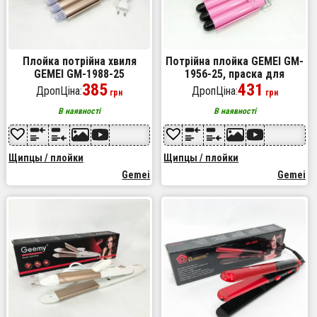
Плойка потрійна хвиля
Потрійна плойка GEMEI GM-
GEMEI GM-1988-25
1956-25, праска для
керамічне покриття з
385
завивки волосся, плойка
431
ДропЦіна:
ДропЦіна:
грн
грн
регулювань температури
для прикореневого об'єму
В наявності
В наявності
Щипцы / плойки
Щипцы / плойки
Gemei
Gemei