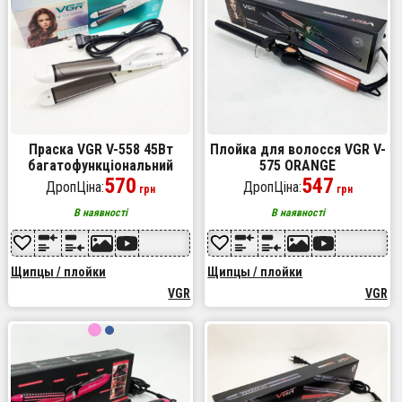
Праска VGR V-558 45Вт
Плойка для волосся VGR V-
багатофункціональний
575 ORANGE
випрямляч для волосся
570
547
ДропЦіна:
ДропЦіна:
грн
грн
В наявності
В наявності
Щипцы / плойки
Щипцы / плойки
VGR
VGR