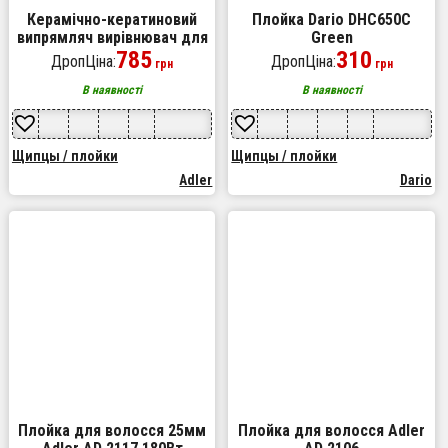
Керамічно-кератиновий
Плойка Dario DHC650C
випрямляч вирівнювач для
Green
волосся Adler AD 2321
785
310
ДропЦіна:
ДропЦіна:
грн
грн
В наявності
В наявності
Щипцы / плойки
Щипцы / плойки
Adler
Dario
Плойка для волосся 25мм
Плойка для волосся Adler