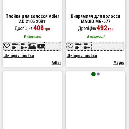
Плойка для волосся Adler
Випрямляч для волосся
AD 2105 20Вт
MAGIO MG-577
408
492
ДропЦіна:
ДропЦіна:
грн
грн
В наявності
В наявності
Щипцы / плойки
Щипцы / плойки
Adler
Magio