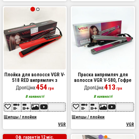
Плойка для волосся VGR V-
Праска випрямляч для
518 RED випрямляч з
волосся VGR V-580, Гофре
керамічними пластинами
454
плойка праска для волосся,
413
ДропЦіна:
ДропЦіна:
грн
грн
Маленька плойка
В наявності
В наявності
Щипцы / плойки
Щипцы / плойки
VGR
VGR
Оф. гарантія 12 міс.