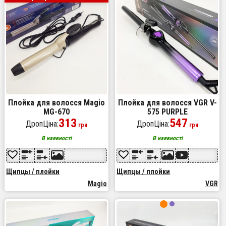
Плойка для волосся Magio
Плойка для волосся VGR V-
MG-670
575 PURPLE
313
547
ДропЦіна:
ДропЦіна:
грн
грн
В наявності
В наявності
Щипцы / плойки
Щипцы / плойки
Magio
VGR