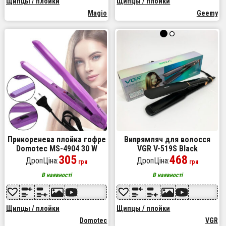
Щипцы / плойки
Щипцы / плойки
Magio
Geemy
Прикоренева плойка гофре
Випрямляч для волосся
Domotec MS-4904 30 W
VGR V-519S Black
керамічна праска для
305
468
ДропЦіна:
ДропЦіна:
грн
грн
волосся
В наявності
В наявності
Щипцы / плойки
Щипцы / плойки
Domotec
VGR