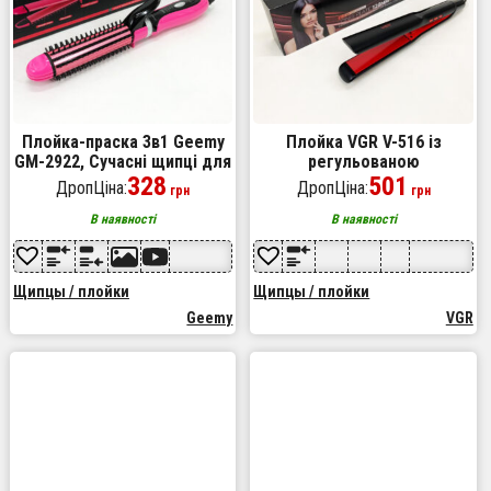
Плойка-праска 3в1 Geemy
Плойка VGR V-516 із
GM-2922, Сучасні щипці для
регульованою
завивки волосся, Прилад
328
температурою до 230°C
501
ДропЦіна:
ДропЦіна:
грн
грн
для завивки Pink
В наявності
В наявності
Щипцы / плойки
Щипцы / плойки
Geemy
VGR