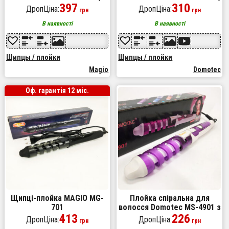
маленька плойка, стайлер
397
стайлер для завивки,
310
ДропЦіна:
ДропЦіна:
грн
грн
для завивки
стайлер для укладання
В наявності
В наявності
Щипцы / плойки
Щипцы / плойки
Magio
Domotec
Оф. гарантія 12 міс.
Щипці-плойка MAGIO MG-
Плойка спіральна для
701
волосся Domotec MS-4901 з
413
кераміко-турмаліновим
226
ДропЦіна:
ДропЦіна:
грн
грн
покриттям, Стайлер для