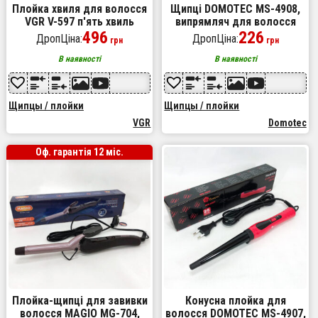
Плойка хвиля для волосся
Щипці DOMOTEC MS-4908,
VGR V-597 п'ять хвиль
випрямляч для волосся
діаметр 16 мм з
496
2в1, стайлер для
226
ДропЦіна:
ДропЦіна:
грн
грн
керамічним покриттям для
укладання, прасування для
кучеряшок та локонів
вирівнювання
В наявності
В наявності
Щипцы / плойки
Щипцы / плойки
VGR
Domotec
Оф. гарантія 12 міс.
Плойка-щипці для завивки
Конусна плойка для
волосся MAGIO MG-704,
волосся DOMOTEC MS-4907,