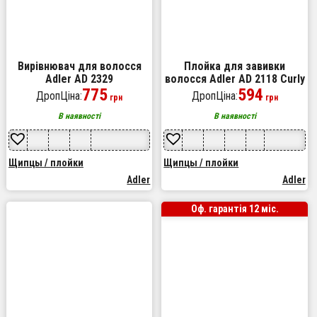
Вирівнювач для волосся
Плойка для завивки
Adler AD 2329
волосся Adler AD 2118 Curly
775
200 Вт з терморегулятором
594
ДропЦіна:
ДропЦіна:
грн
грн
В наявності
В наявності
Щипцы / плойки
Щипцы / плойки
Adler
Adler
Оф. гарантія 12 міс.