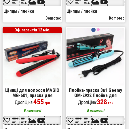
Щипцы / плойки
Щипцы / плойки
Domotec
Domotec
Оф. гарантія 12 міс.
Щипці для волосся MAGIO
Плойка-праска 3в1 Geemy
MG-601, праска для
GM-2922 Плойка для
волосся з
455
створення об'ємних
328
ДропЦіна:
ДропЦіна:
грн
грн
терморегулятором, гофре
зачісок, Стайлер для
плойка праска для волосся
завивки Blue
В наявності
В наявності