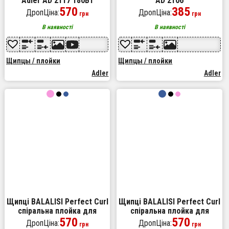
Adler AD 2117 180Вт
AD 2106
570
385
ДропЦіна:
ДропЦіна:
грн
грн
В наявності
В наявності
Щипцы / плойки
Щипцы / плойки
Adler
Adler
Щипці BALALISI Perfect Curl
Щипці BALALISI Perfect Curl
спіральна плойка для
спіральна плойка для
завивки волосся, міні
570
завивки волосся, міні
570
ДропЦіна:
ДропЦіна:
грн
грн