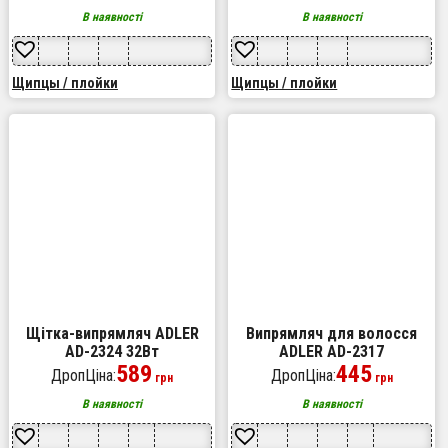
плойка гофре, стайлер для
плойка гофре, стайлер для
укладання Pink
укладання Blue
В наявності
В наявності
Щипцы / плойки
Щипцы / плойки
Щітка-випрямляч ADLER
Випрямляч для волосся
AD-2324 32Вт
ADLER AD-2317
589
445
ДропЦіна:
ДропЦіна:
грн
грн
В наявності
В наявності