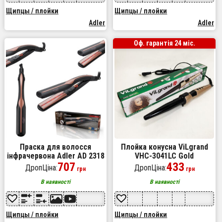
Щипцы / плойки
Щипцы / плойки
Adler
Adler
Оф. гарантія 24 міс.
Праска для волосся
Плойка конусна ViLgrand
інфрачервона Adler AD 2318
VHC-3041LC Gold
120Вт
707
433
ДропЦіна:
ДропЦіна:
грн
грн
В наявності
В наявності
Щипцы / плойки
Щипцы / плойки