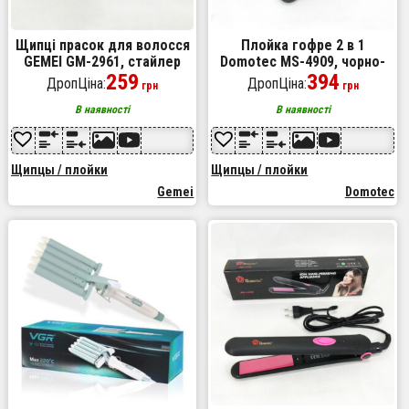
Щипці прасок для волосся
Плойка гофре 2 в 1
GEMEI GM-2961, стайлер
Domotec MS-4909, чорно-
для завивки, прилад для
259
червоний, стайлер для
394
ДропЦіна:
ДропЦіна:
грн
грн
завивки волосся, праска
завивки, стайлер для
укладання
В наявності
В наявності
Щипцы / плойки
Щипцы / плойки
Gemei
Domotec