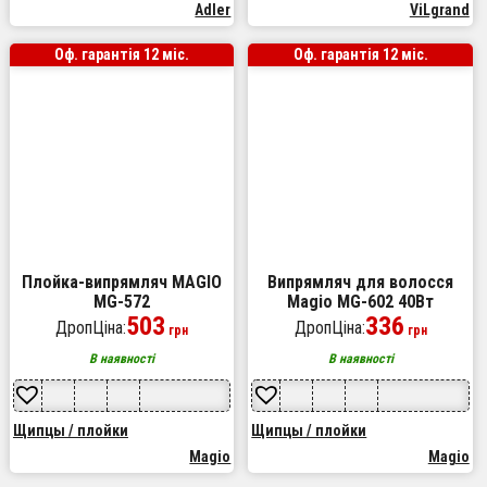
Adler
ViLgrand
Оф. гарантія 12 міс.
Оф. гарантія 12 міс.
Плойка-випрямляч MAGIO
Випрямляч для волосся
MG-572
Magio MG-602 40Вт
503
336
ДропЦіна:
ДропЦіна:
грн
грн
В наявності
В наявності
Щипцы / плойки
Щипцы / плойки
Magio
Magio