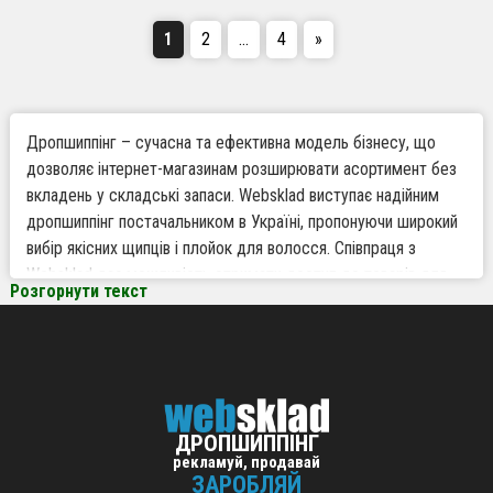
1
2
…
4
»
Дропшиппінг – сучасна та ефективна модель бізнесу, що
дозволяє інтернет-магазинам розширювати асортимент без
вкладень у складські запаси. Websklad виступає надійним
дропшиппінг постачальником в Україні, пропонуючи широкий
вибір якісних щипців і плойок для волосся. Співпраця з
Websklad дає можливість отримати доступ до товарів для
Розгорнути текст
дропшиппінгу з швидкою обробкою та відправкою
замовлень безпосередньо вашим клієнтам. Працюючи з
нами, ви скорочуєте витрати і збільшуєте прибуток завдяки
зручній системі роботи без складських запасів.
ДРОПШИППІНГ
Чому варто працювати по дропшиппінгу з
рекламуй, продавай
Websklad
ЗАРОБЛЯЙ