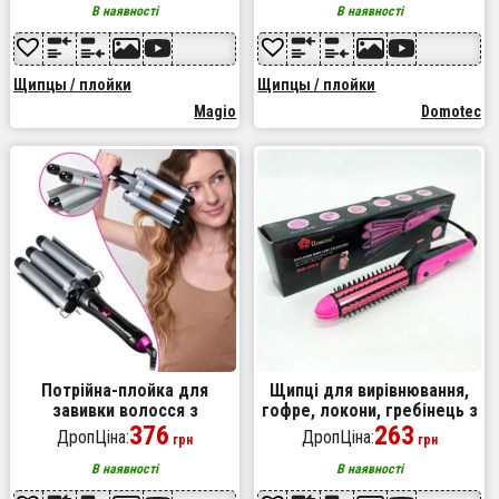
завивки
В наявності
В наявності
Щипцы / плойки
Щипцы / плойки
Magio
Domotec
Потрійна-плойка для
Щипці для вирівнювання,
завивки волосся з
гофре, локони, гребінець з
потрійним нагріванням 65Вт
376
покриттям DOMOTEC MS-
263
ДропЦіна:
ДропЦіна:
грн
грн
220 В Domotec MS-481B з
4906 3в1
керамічним покриттям
В наявності
В наявності