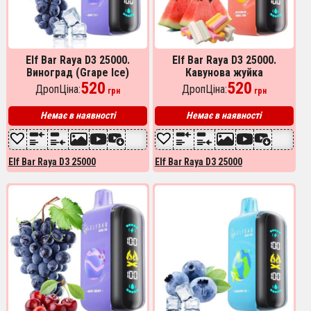
Elf Bar Raya D3 25000.
Elf Bar Raya D3 25000.
Виноград (Grape Ice)
Кавунова жуйка
520
(Watermelon Bubble Gum)
520
ДропЦіна:
ДропЦіна:
грн
грн
Немає в наявності
Немає в наявності
Elf Bar Raya D3 25000
Elf Bar Raya D3 25000