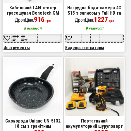
Кабельний LAN тестер
Нагрудна боди-камера 4G
трасошукач Веnеtесh GМ
S15 з записом у Full HD та
6О з роз'ємами RJ-11 і RJ-
916
нічним баченням
1227
ДропЦіна:
ДропЦіна:
грн
грн
45 шукач дротів індикатор
проводки
В наявності
В наявності
Инструменты
Видеорегистраторы
Сковорода Unique UN-5132
Портативний
18 см з гранітним
акумуляторний шуруповерт