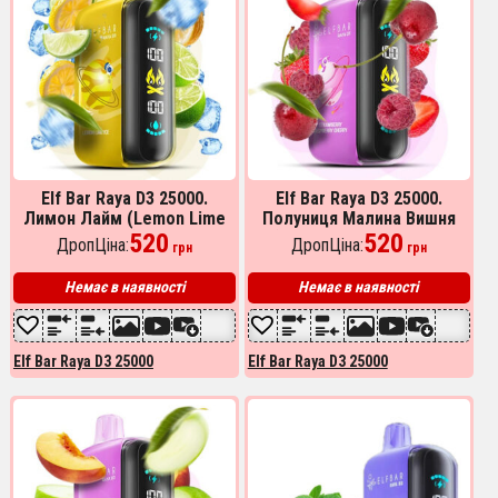
Elf Bar Raya D3 25000.
Elf Bar Raya D3 25000.
Лимон Лайм (Lemon Lime
Полуниця Малина Вишня
Ice)
520
(Strawberry Raspberry
520
ДропЦіна:
ДропЦіна:
грн
грн
Cherry)
Немає в наявності
Немає в наявності
Elf Bar Raya D3 25000
Elf Bar Raya D3 25000