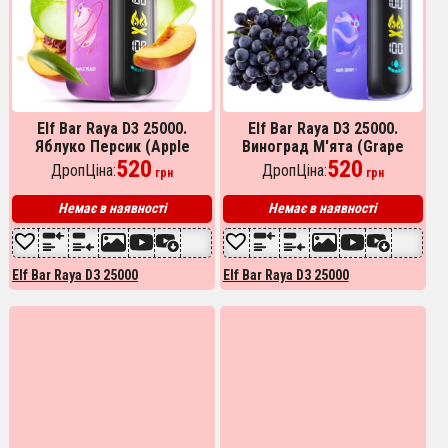
Elf Bar Raya D3 25000.
Elf Bar Raya D3 25000.
Яблуко Персик (Apple
Виноград М'ята (Grape
Peach)
520
Mint)
520
ДропЦіна:
ДропЦіна:
грн
грн
Немає в наявності
Немає в наявності
Elf Bar Raya D3 25000
Elf Bar Raya D3 25000