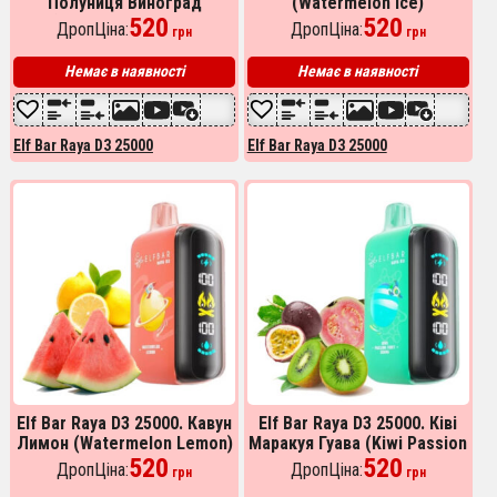
Полуниця Виноград
(Watermelon Ice)
(Strawberry Grape)
520
520
ДропЦіна:
ДропЦіна:
грн
грн
Немає в наявності
Немає в наявності
Elf Bar Raya D3 25000
Elf Bar Raya D3 25000
Elf Bar Raya D3 25000. Кавун
Elf Bar Raya D3 25000. Ківі
Лимон (Watermelon Lemon)
Маракуя Гуава (Kiwi Passion
520
Fruit Guava)
520
ДропЦіна:
ДропЦіна:
грн
грн