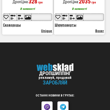
антипригарним покриттям,
328
Boxer BX-3310 24В
2035
ДропЦіна:
ДропЦіна:
грн
грн
Антипригарна сковорода
глибока
В наявності
В наявності
Сковороды
Шуруповерты
Unique
Boxer
ДРОПШИППІНГ
рекламуй, продавай
ЗАРОБЛЯЙ
ОСТАННІ НОВИНИ В ГРУПАХ: