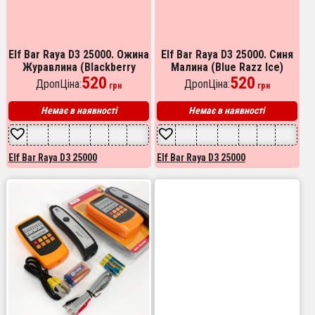
Elf Bar Raya D3 25000. Ожина
Elf Bar Raya D3 25000. Синя
Журавлина (Blackberry
Малина (Blue Razz Ice)
Cranberry)
520
520
ДропЦіна:
ДропЦіна:
грн
грн
Немає в наявності
Немає в наявності
Elf Bar Raya D3 25000
Elf Bar Raya D3 25000