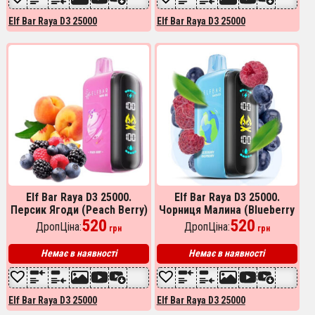
Elf Bar Raya D3 25000
Elf Bar Raya D3 25000
Elf Bar Raya D3 25000.
Elf Bar Raya D3 25000.
Персик Ягоди (Peach Berry)
Чорниця Малина (Blueberry
520
Raspberry)
520
ДропЦіна:
ДропЦіна:
грн
грн
Немає в наявності
Немає в наявності
Elf Bar Raya D3 25000
Elf Bar Raya D3 25000