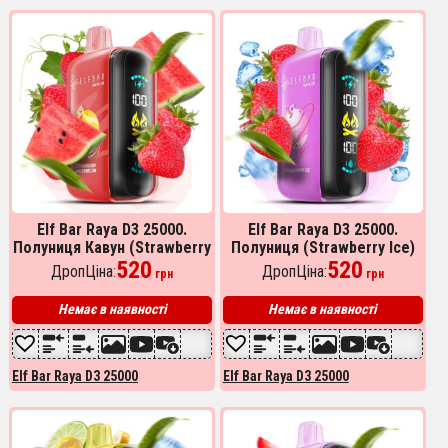
Elf Bar Raya D3 25000.
Elf Bar Raya D3 25000.
Полуниця Кавун (Strawberry
Полуниця (Strawberry Ice)
Watermelon)
520
520
ДропЦіна:
ДропЦіна:
грн
грн
Немає в наявності
Немає в наявності
Elf Bar Raya D3 25000
Elf Bar Raya D3 25000