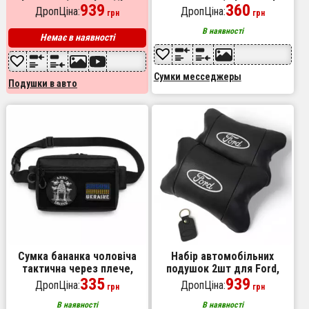
в авто Тойота,
939
плече з VELCRO-панеллю
360
ДропЦіна:
ДропЦіна:
грн
грн
Автомобільна ортопедична
подушка Тойота
В наявності
Немає в наявності
Сумки месседжеры
Подушки в авто
Сумка бананка чоловіча
Набір автомобільних
тактична через плече,
подушок 2шт для Ford,
поясна сумка для патчів і
335
натуральна шкіра, стильні
939
ДропЦіна:
ДропЦіна:
грн
грн
шевронів Cordura
підголовники для зручної
поїздки Форд
В наявності
В наявності