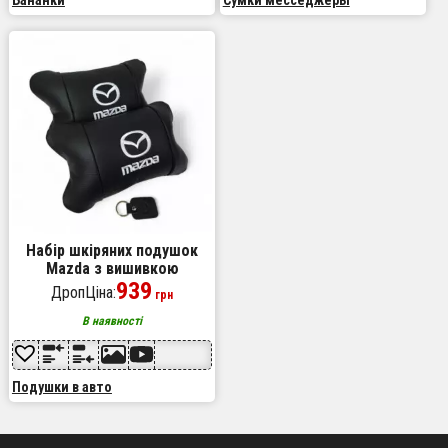
Набір шкіряних подушок
Mazda з вишивкою
логотипу + подарунок –
939
ДропЦіна:
грн
шкіряний брелок
В наявності
Подушки в авто