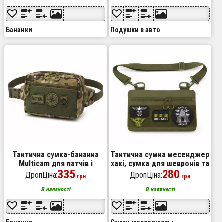
Бананки
Подушки в авто
Тактична сумка-бананка
Тактична сумка месенджер
Multicam для патчів і
хакі, сумка для шевронів та
шевронів Cordura, поясна
335
патчів
280
ДропЦіна:
ДропЦіна:
грн
грн
сумка унісекс 25×17×7 см
В наявності
В наявності
Бананки
Сумки месседжеры