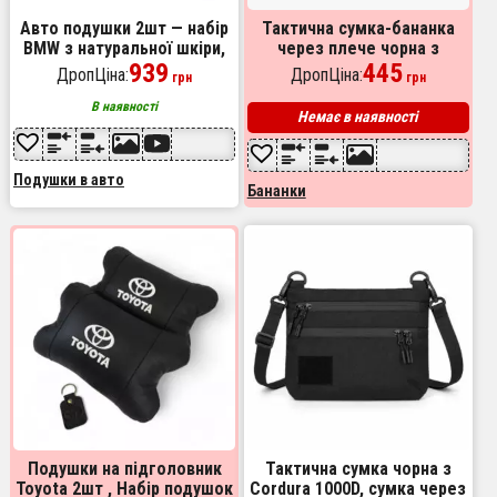
Авто подушки 2шт — набір
Тактична сумка-бананка
BMW з натуральної шкіри,
через плече чорна з
на підголівник у машину,
939
Cordura 1000D, поясна
445
ДропЦіна:
ДропЦіна:
грн
грн
Автомобільна подушка БМВ
чоловіча сумка з VELCRO та
карабіном
В наявності
Немає в наявності
Подушки в авто
Бананки
Подушки на підголовник
Тактична сумка чорна з
Toyota 2шт , Набір подушок
Cordura 1000D, сумка через