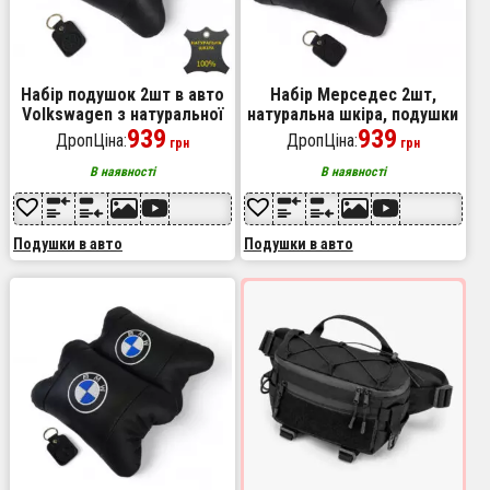
Набір подушок 2шт в авто
Набір Мерседес 2шт,
Volkswagen з натуральної
натуральна шкіра, подушки
шкіри, на підголовник у
939
на підголівник для авто з
939
ДропЦіна:
ДропЦіна:
грн
грн
машину, Автомобільна
логотипом Mercedes-Benz
подушка
В наявності
В наявності
Подушки в авто
Подушки в авто